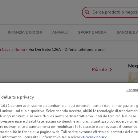
INFANZIA E GIOCHI
ANIMALI
SPORT E MODA
BANCHE E 
li Casa a Roma
Via Dei Gelsi 126A - Offerte, telefono e orari
Neg
Più info
Contin
 della tua privacy
i
1012
partner archiviamo e accediamo ai dati personali, come i dati di navigazione g
ri univoci, sul tuo dispositivo. Selezionando Accetto, abiliti le tecnologie di tracciame
li scopi mostrati alla voce "Noi e i nostri partner trattiamo i dati da fornire". Nel caso 
ovessero essere disabilitate, alcuni contenuti e annunci visualizzati potrebbero non ess
provvedimenti regionali o nazionali. Verifica l’accuratezza
re nuovamente a questo menu per modificare le tue scelte o per revocare il consenso
tra finalità in fondo alla pagina web. Tali scelte avranno effetto nel contesto del nost
 informazioni, consulta l'Informativa sulla privacy.
Privacy policy