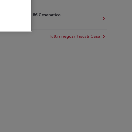
1.3 km
Viale Roma 86 Cesenatico
1.8 km
Tutti i negozi Tiscali Casa