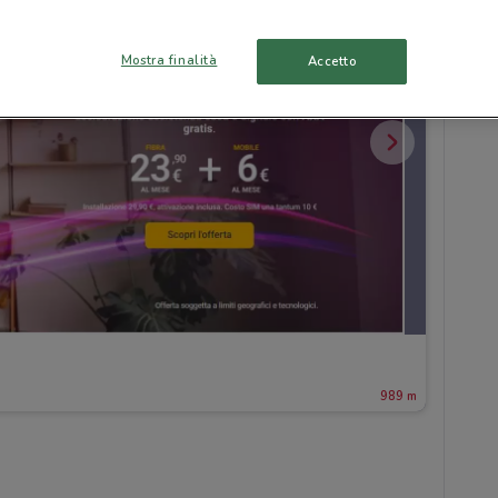
Mostra finalità
Accetto
989 m