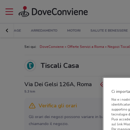
BRICOLAGE
ARREDAMENTO
MOTORI
SALUTE E BENESSERE
Sei qui:
DoveConviene
Offerte Servizi a Roma
Negozi Tisca
Tiscali Casa
Via Dei Gelsi 126A, Roma
Ci importa
5.3 km
Noi e i nostr
identificato
Verifica gli orari
supportino g
tecnologie d
Gli orari dei negozi possono variare in base agli ultimi 
Puoi accede
chiamando il negozio.
sul link Mos
Per maggiori