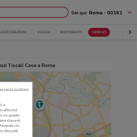
Sei qui:
Roma - 00161
ASSICURAZIONI
VIAGGI
RISTORANTI
SERVIZI
ozi Tiscali Casa a Roma
ua senza accettare
li o
nto affinché
in cui queste
ere rilevanti.
 facendo clic
ro Sito web.