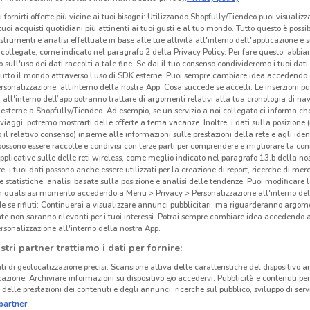
i fornirti offerte più vicine ai tuoi bisogni: Utilizzando Shopfully/Tiendeo puoi visualizz
i tuoi acquisti quotidiani più attinenti ai tuoi gusti e al tuo mondo. Tutto questo è possi
 strumenti e analisi effettuate in base alle tue attività all'interno dell'applicazione e 
collegate, come indicato nel paragrafo 2 della Privacy Policy. Per fare questo, abbi
 sull'uso dei dati raccolti a tale fine. Se dai il tuo consenso condivideremo i tuoi dati
tutto il mondo attraverso l’uso di SDK esterne. Puoi sempre cambiare idea accedend
rsonalizzazione, all’interno della nostra App. Cosa succede se accetti: Le inserzioni pu
i all'interno dell’app potranno trattare di argomenti relativi alla tua cronologia di na
esterne a Shopfully/Tiendeo. Ad esempio, se un servizio a noi collegato ci informa ch
i viaggi, potremo mostrarti delle offerte a tema vacanze. Inoltre, i dati sulla posizione 
o il relativo consenso) insieme alle informazioni sulle prestazioni della rete e agli ident
 possono essere raccolte e condivisi con terze parti per comprendere e migliorare la conn
pplicative sulle delle reti wireless, come meglio indicato nel paragrafo 13.b della no
re, i tuoi dati possono anche essere utilizzati per la creazione di report, ricerche di mer
 e statistiche, analisi basate sulla posizione e analisi delle tendenze. Puoi modificare l
in qualsiasi momento accedendo a Menu > Privacy > Personalizzazione all'interno del
 se rifiuti: Continuerai a visualizzare annunci pubblicitari, ma riguarderanno argome
te non saranno rilevanti per i tuoi interessi. Potrai sempre cambiare idea accedendo
rsonalizzazione all'interno della nostra App.
stri partner trattiamo i dati per fornire:
ti di geolocalizzazione precisi. Scansione attiva delle caratteristiche del dispositivo ai 
icazione. Archiviare informazioni su dispositivo e/o accedervi. Pubblicità e contenuti per
delle prestazioni dei contenuti e degli annunci, ricerche sul pubblico, sviluppo di servi
partner