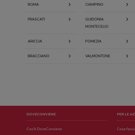
ROMA
CIAMPINO
FRASCATI
GUIDONIA
MONTECELIO
ARICCIA
POMEZIA
BRACCIANO
VALMONTONE
DOVECONVIENE
PER LE A
Cos'è DoveConviene
Cosa facc