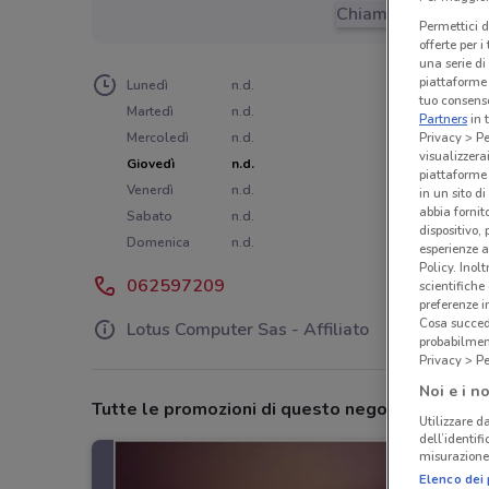
Chiama il negozio
Permettici d
offerte per 
una serie di
piattaforme 
Lunedì
n.d.
tuo consenso
Martedì
n.d.
Partners
in 
Privacy > Pe
Mercoledì
n.d.
visualizzera
Giovedì
n.d.
piattaforme 
Venerdì
n.d.
in un sito d
abbia fornit
Sabato
n.d.
dispositivo,
Domenica
n.d.
esperienze a
Policy. Inolt
062597209
scientifiche
preferenze 
Cosa succede
Lotus Computer Sas - Affiliato
probabilmen
Privacy > Pe
Noi e i no
Tutte le promozioni di questo negozio
Utilizzare da
dell’identif
misurazione 
Elenco dei 