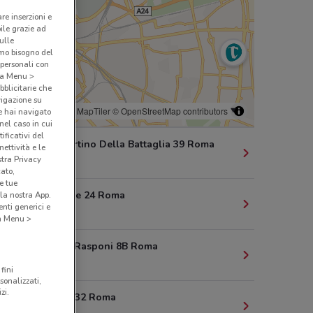
are inserzioni e
bile grazie ad
sulle
amo bisogno del
 personali con
o a Menu >
bblicitarie che
vigazione su
© MapTiler
© OpenStreetMap contributors
e hai navigato
(nel caso in cui
ificativi del
Via San Martino Della Battaglia 39 Roma
ettività e le
stra Privacy
988 m
cato,
e tue
Via Dei Mille 24 Roma
la nostra App.
nti generici e
1.3 km
 a Menu >
Via Cesare Rasponi 8B Roma
1.3 km
fini
sonalizzati,
zi.
Via Salaria 32 Roma