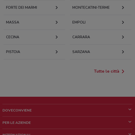
FORTE DEI MARMI
MONTECATINI-TERME
MASSA
EMPOLI
CECINA
CARRARA
PISTOIA
SARZANA
Tutte le città
DOVECONVIENE
Cos'è DoveConviene
PER LE AZIENDE
Chi siamo
Cosa facciamo
INTERNATIONAL