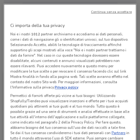
Chiama il negozio
Continua senza accettare
Lunedì
Martedì
Mercoledì
Giovedì
n.d.
n.d.
n.d.
n.d.
Ci importa della tua privacy
Venerdì
n.d.
Sabato
Domenica
n.d.
n.d.
Noi e i nostri
1012
partner archiviamo e accediamo ai dati personali,
05040215
come i dati di navigazione gli o identificatori univoci, sul tuo dispositivo.
Selezionando Accetto, abiliti le tecnologie di tracciamento affinché
supportino gli scopi mostrati alla voce "Noi e i nostri partner trattiamo i
dati da fornire". Nel caso in cui queste tecnologie dovessero essere
disabilitate, alcuni contenuti e annunci visualizzati potrebbero non
Tutte le promozioni di questo negozio
essere rilevanti. Puoi accedere nuovamente a questo menu per
modificare le tue scelte o per revocare il consenso facendo clic sul link
Mostra finalità in fondo alla pagina web. Tali scelte avranno effetto nel
contesto del nostro Sito web. Per maggiori informazioni, consulta
l'Informativa sulla privacy.
Privacy policy
Permettici di fornirti offerte più vicine ai tuoi bisogni: Utilizzando
Shopfully/Tiendeo puoi visualizzare inserzioni e offerte per i tuoi acquisti
quotidiani più attinenti ai tuoi gusti e al tuo mondo. Tutto questo è
possibile grazie ad una serie di strumenti e analisi effettuate in base alle
tue attività all'interno dell'applicazione e sulle piattaforme collegate,
come indicato nel paragrafo 2 della Privacy Policy. Per fare questo,
abbiamo bisogno del tuo consenso sull'uso dei dati raccolti a tale fine.
Se dai il tuo consenso condivideremo i tuoi dati personali con
Partners
in
TIM
tutto il mondo attraverso l’uso di SDK esterne. Puoi sempre cambiare