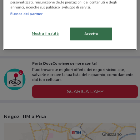
personalizzati, misurazione delle prestazioni dei contenuti e degli
annunci, ricerche sul pubblico, sviluppo di servizi.
Elenco dei partner
TIM
TIM
Mostra finalità
Accetto
Scade il 30/08
135 m
Scade il 31/12
135 m
Porta DoveConviene sempre con te!
Puoi trovare le migliori offerte dei negozi vicino a te,
salvarle e creare la tua lista del risparmio, comodamente
dal tuo cellulare.
SCARICA L’APP
Negozi TIM a Pisa