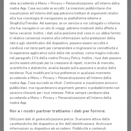
idea accedendo a Menu > Privacy > Personalizzazione, all’interno della
Scade il 07/09
135 m
nostra App. Cosa succede se accetti: Le inserzioni pubblicitarie che
visualizzerai all'interno dell’app potranno trattare di argomenti relativi
alla tua cronologia di navigazione su piattaforme esterne a
Shopfully/Tiendeo. Ad esempio, se un servizio a noi collegato ci informa
che hai navigato in un sito di viaggi, potremo mostrarti delle offerte a
tema vacanze. Inoltre, i dati sulla posizione (nel caso in cui abbia fornito
il relativo consenso) insieme alle informazioni sulle prestazioni della
rete e agli identificativi del dispositivo, possono essere raccolte e
condivisi con terze parti per comprendere e migliorare la connettività e
le esperienze applicative sulle delle reti wireless, come meglio indicato
nel paragrafo 13.b della nostra Privacy Policy. Inoltre, i tuoi dati possono
anche essere utilizzati per la creazione di report, ricerche di mercato,
scientifiche e statistiche, analisi basate sulla posizione e analisi delle
tendenze. Puoi modificare le tue preferenze in qualsiasi momento
accedendo a Menu > Privacy > Personalizzazione all'interno della
TIM
TIM
nostra App. Cosa succede se rifiuti: Continuerai a visualizzare annunci
pubblicitari, ma riguarderanno argomenti generici e probabilmente non
Scade il 30/08
135 m
Scade il 06/09
135 m
saranno rilevanti per i tuoi interessi. Potrai sempre cambiare idea
accedendo a Menu > Privacy > Personalizzazione all'interno della
nostra App.
Noi e i nostri partner trattiamo i dati per fornire:
Utilizzare dati di geolocalizzazione precisi. Scansione attiva delle
caratteristiche del dispositivo ai fini dell’identificazione. Archiviare
informazioni su dispositivo e/o accedervi. Pubblicità e contenuti