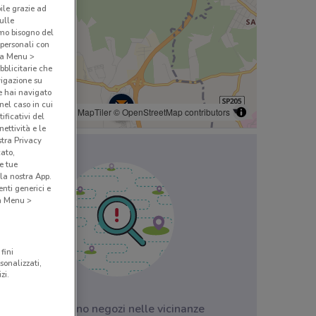
bile grazie ad
sulle
amo bisogno del
 personali con
o a Menu >
bblicitarie che
vigazione su
e hai navigato
(nel caso in cui
© MapTiler
© OpenStreetMap contributors
ificativi del
ettività e le
stra Privacy
cato,
e tue
la nostra App.
nti generici e
 a Menu >
fini
sonalizzati,
zi.
Non ci sono negozi nelle vicinanze