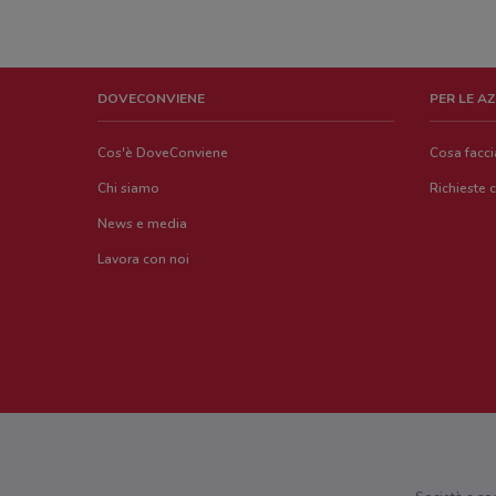
DOVECONVIENE
PER LE A
Cos'è DoveConviene
Cosa facc
Chi siamo
Richieste 
News e media
Lavora con noi