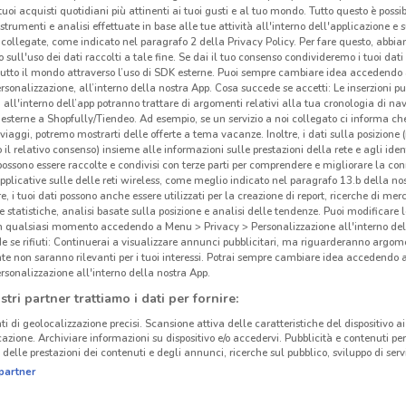
i tuoi acquisti quotidiani più attinenti ai tuoi gusti e al tuo mondo. Tutto questo è possi
 strumenti e analisi effettuate in base alle tue attività all'interno dell'applicazione e 
collegate, come indicato nel paragrafo 2 della Privacy Policy. Per fare questo, abbi
 sull'uso dei dati raccolti a tale fine. Se dai il tuo consenso condivideremo i tuoi dati
tutto il mondo attraverso l’uso di SDK esterne. Puoi sempre cambiare idea accedend
rsonalizzazione, all’interno della nostra App. Cosa succede se accetti: Le inserzioni pu
i all'interno dell’app potranno trattare di argomenti relativi alla tua cronologia di na
esterne a Shopfully/Tiendeo. Ad esempio, se un servizio a noi collegato ci informa ch
i viaggi, potremo mostrarti delle offerte a tema vacanze. Inoltre, i dati sulla posizione 
o il relativo consenso) insieme alle informazioni sulle prestazioni della rete e agli ident
 possono essere raccolte e condivisi con terze parti per comprendere e migliorare la conn
pplicative sulle delle reti wireless, come meglio indicato nel paragrafo 13.b della no
re, i tuoi dati possono anche essere utilizzati per la creazione di report, ricerche di mer
 e statistiche, analisi basate sulla posizione e analisi delle tendenze. Puoi modificare l
in qualsiasi momento accedendo a Menu > Privacy > Personalizzazione all'interno del
 se rifiuti: Continuerai a visualizzare annunci pubblicitari, ma riguarderanno argome
te non saranno rilevanti per i tuoi interessi. Potrai sempre cambiare idea accedendo
rsonalizzazione all'interno della nostra App.
stri partner trattiamo i dati per fornire:
ti di geolocalizzazione precisi. Scansione attiva delle caratteristiche del dispositivo ai 
icazione. Archiviare informazioni su dispositivo e/o accedervi. Pubblicità e contenuti per
delle prestazioni dei contenuti e degli annunci, ricerche sul pubblico, sviluppo di servi
partner