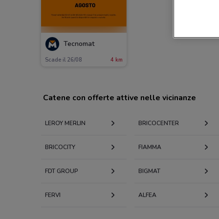
Tecnomat
Scade il 26/08
4 km
Catene con offerte attive nelle vicinanze
LEROY MERLIN
BRICOCENTER
BRICOCITY
FIAMMA
FDT GROUP
BIGMAT
FERVI
ALFEA