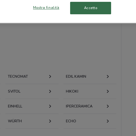
Mostra finalità
Accetto
TECNOMAT
EDIL KAMIN
SVITOL
HIKOKI
EINHELL
IPERCERAMICA
WÜRTH
ECHO