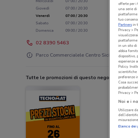
Mercoledì
07:00 / 20:30
offerte per 
Giovedì
07:00 / 20:30
una serie di
piattaforme 
Venerdì
07:00 / 20:30
tuo consenso
Sabato
07:00 / 20:30
Partners
in 
Privacy > Pe
Domenica
09:00 / 20:30
visualizzera
piattaforme 
02 8390 5463
in un sito d
abbia fornit
Parco Commercialele Centro Sicilia
dispositivo,
esperienze a
Policy. Inolt
scientifiche
Tutte le promozioni di questo negozio
preferenze 
Cosa succede
probabilmen
Privacy > Pe
Noi e i no
Utilizzare da
dell’identif
misurazione 
Elenco dei 