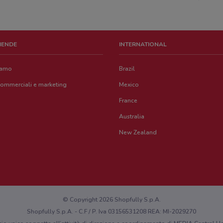
ZIENDE
INTERNATIONAL
iamo
Brazil
commerciali e marketing
Mexico
France
Australia
New Zealand
© Copyright 2026 Shopfully S.p.A.
Shopfully S.p.A. - C.F / P. Iva 03156531208 REA: MI-2029270