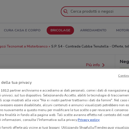
CURA CASA E CORPO
BRICOLAGE
ARREDAMENTO
MOTOR
ozi Tecnomat a Misterbianco
S.P. 54 - Contrada Cubba Tenutella - Offerte, te
Neg
Più info
Contin
 della tua privacy
i
1012
partner archiviamo e accediamo ai dati personali, come i dati di navigazione g
ri univoci, sul tuo dispositivo. Selezionando Accetto, abiliti le tecnologie di tracciame
li scopi mostrati alla voce "Noi e i nostri partner trattiamo i dati da fornire". Nel caso 
ovessero essere disabilitate, alcuni contenuti e annunci visualizzati potrebbero non ess
re nuovamente a questo menu per modificare le tue scelte o per revocare il consenso
tra finalità in fondo alla pagina web. Tali scelte avranno effetto nel contesto del nost
 informazioni, consulta l'Informativa sulla privacy.
Privacy policy
i fornirti offerte più vicine ai tuoi bisogni: Utilizzando Shopfully/Tiendeo puoi visualizz