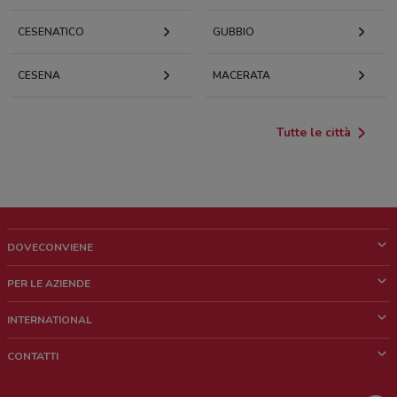
CESENATICO
GUBBIO
CESENA
MACERATA
Tutte le città
DOVECONVIENE
Cos'è DoveConviene
PER LE AZIENDE
Chi siamo
Cosa facciamo
INTERNATIONAL
News e media
Richieste commerciali e marketing
Brazil
CONTATTI
Lavora con noi
Mexico
Segnalazione punto vendita