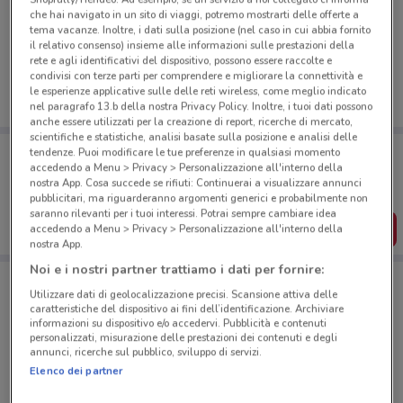
che hai navigato in un sito di viaggi, potremo mostrarti delle offerte a
Ci dispiace, al momento non abbiamo pubblicato
tema vacanze. Inoltre, i dati sulla posizione (nel caso in cui abbia fornito
volantini nella tua zona. Riprova più tardi.
il relativo consenso) insieme alle informazioni sulle prestazioni della
rete e agli identificativi del dispositivo, possono essere raccolte e
condivisi con terze parti per comprendere e migliorare la connettività e
le esperienze applicative sulle delle reti wireless, come meglio indicato
nel paragrafo 13.b della nostra Privacy Policy. Inoltre, i tuoi dati possono
anche essere utilizzati per la creazione di report, ricerche di mercato,
scientifiche e statistiche, analisi basate sulla posizione e analisi delle
Porta DoveConviene sempre con te!
tendenze. Puoi modificare le tue preferenze in qualsiasi momento
Puoi trovare le migliori offerte dei negozi vicino a te,
accedendo a Menu > Privacy > Personalizzazione all'interno della
salvarle e creare la tua lista del risparmio, comodamente
nostra App. Cosa succede se rifiuti: Continuerai a visualizzare annunci
dal tuo cellulare.
pubblicitari, ma riguarderanno argomenti generici e probabilmente non
saranno rilevanti per i tuoi interessi. Potrai sempre cambiare idea
SCARICA L’APP
accedendo a Menu > Privacy > Personalizzazione all'interno della
nostra App.
Noi e i nostri partner trattiamo i dati per fornire:
Utilizzare dati di geolocalizzazione precisi. Scansione attiva delle
Negozi Settemari a Fano
caratteristiche del dispositivo ai fini dell’identificazione. Archiviare
informazioni su dispositivo e/o accedervi. Pubblicità e contenuti
personalizzati, misurazione delle prestazioni dei contenuti e degli
annunci, ricerche sul pubblico, sviluppo di servizi.
Elenco dei partner