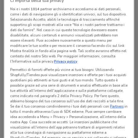
Ci importa della tua privacy
Chiama il negozio
Noi e i nostri
1014
partner archiviamo e accediamo ai dati personali,
come i dati di navigazione gli o identificatori univoci, sul tuo dispositivo.
Selezionando Accetto, abiliti le tecnologie di tracciamento affinché
Lunedì
Martedì
Mercoledì
Giovedì
Venerdì
Sabato
n.d.
n.d.
n.d.
n.d.
n.d.
n.d.
supportino gli scopi mostrati alla voce "Noi e i nostri partner trattiamo i
Domenica
n.d.
dati da fornire". Nel caso in cui queste tecnologie dovessero essere
disabilitate, alcuni contenuti e annunci visualizzati potrebbero non
0721805749
essere rilevanti. Puoi accedere nuovamente a questo menu per
modificare le tue scelte o per revocare il consenso facendo clic sul link
Mostra finalità in fondo alla pagina web. Tali scelte avranno effetto nel
contesto del nostro Sito web. Per maggiori informazioni, consulta
Tutte le promozioni di questo negozio
l'Informativa sulla privacy.
Privacy policy
Permettici di fornirti offerte più vicine ai tuoi bisogni: Utilizzando
Shopfully/Tiendeo puoi visualizzare inserzioni e offerte per i tuoi acquisti
quotidiani più attinenti ai tuoi gusti e al tuo mondo. Tutto questo è
possibile grazie ad una serie di strumenti e analisi effettuate in base alle
tue attività all'interno dell'applicazione e sulle piattaforme collegate,
come indicato nel paragrafo 2 della Privacy Policy. Per fare questo,
abbiamo bisogno del tuo consenso sull'uso dei dati raccolti a tale fine.
Se dai il tuo consenso condivideremo i tuoi dati personali con
Partners
in
tutto il mondo attraverso l’uso di SDK esterne. Puoi sempre cambiare
idea accedendo a Menu > Privacy > Personalizzazione, all’interno della
nostra App. Cosa succede se accetti: Le inserzioni pubblicitarie che
visualizzerai all'interno dell’app potranno trattare di argomenti relativi
alla tua cronologia di navigazione su piattaforme esterne a
Shopfully/Tiendeo. Ad esempio, se un servizio a noi collegato ci informa