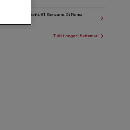
285 m
Corso Matteotti, 61 Genzano Di Roma
408 m
Tutti i negozi Settemari