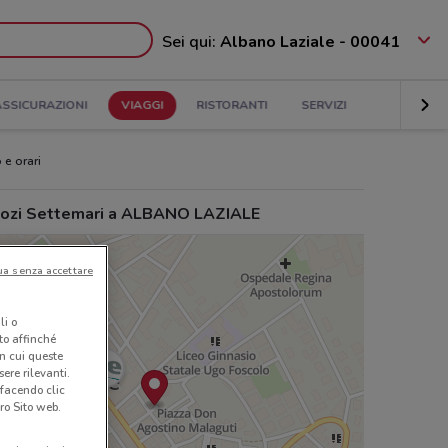
Sei qui:
Albano Laziale - 00041
ASSICURAZIONI
VIAGGI
RISTORANTI
SERVIZI
 e orari
ozi Settemari a ALBANO LAZIALE
ua senza accettare
li o
nto affinché
in cui queste
ere rilevanti.
 facendo clic
ro Sito web.