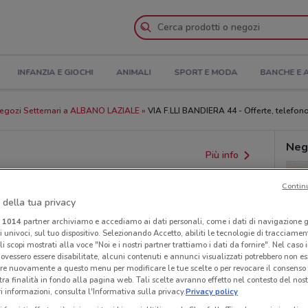
INFANZIA E GIOCHI
ANIMALI
SPORT E MODA
BANCHE E 
egozi Settemari a ALBANO LAZIALE
VIA F.LLI BANDIERA 44 - Offerte, telefono
Neg
Più info
Contin
 della tua privacy
i
1014
partner archiviamo e accediamo ai dati personali, come i dati di navigazione g
ri univoci, sul tuo dispositivo. Selezionando Accetto, abiliti le tecnologie di tracciame
li scopi mostrati alla voce "Noi e i nostri partner trattiamo i dati da fornire". Nel caso 
ovessero essere disabilitate, alcuni contenuti e annunci visualizzati potrebbero non ess
re nuovamente a questo menu per modificare le tue scelte o per revocare il consenso
tra finalità in fondo alla pagina web. Tali scelte avranno effetto nel contesto del nost
 informazioni, consulta l'Informativa sulla privacy.
Privacy policy
provvedimenti regionali o nazionali. Verifica l’accuratezza