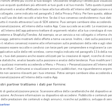
i fornirti offerte più vicine ai tuoi bisogni: Utilizzando Shopfully/Tiendeo puoi visualizz
i tuoi acquisti quotidiani più attinenti ai tuoi gusti e al tuo mondo. Tutto questo è possi
 strumenti e analisi effettuate in base alle tue attività all'interno dell'applicazione e 
collegate, come indicato nel paragrafo 2 della Privacy Policy. Per fare questo, abbi
 sull'uso dei dati raccolti a tale fine. Se dai il tuo consenso condivideremo i tuoi dati
tutto il mondo attraverso l’uso di SDK esterne. Puoi sempre cambiare idea accedend
rsonalizzazione, all’interno della nostra App. Cosa succede se accetti: Le inserzioni pu
i all'interno dell’app potranno trattare di argomenti relativi alla tua cronologia di na
esterne a Shopfully/Tiendeo. Ad esempio, se un servizio a noi collegato ci informa ch
i viaggi, potremo mostrarti delle offerte a tema vacanze. Inoltre, i dati sulla posizione 
o il relativo consenso) insieme alle informazioni sulle prestazioni della rete e agli ident
 possono essere raccolte e condivisi con terze parti per comprendere e migliorare la conn
pplicative sulle delle reti wireless, come meglio indicato nel paragrafo 13.b della no
re, i tuoi dati possono anche essere utilizzati per la creazione di report, ricerche di mer
 e statistiche, analisi basate sulla posizione e analisi delle tendenze. Puoi modificare l
in qualsiasi momento accedendo a Menu > Privacy > Personalizzazione all'interno del
 se rifiuti: Continuerai a visualizzare annunci pubblicitari, ma riguarderanno argome
te non saranno rilevanti per i tuoi interessi. Potrai sempre cambiare idea accedendo
rsonalizzazione all'interno della nostra App.
stri partner trattiamo i dati per fornire:
ti di geolocalizzazione precisi. Scansione attiva delle caratteristiche del dispositivo ai 
icazione. Archiviare informazioni su dispositivo e/o accedervi. Pubblicità e contenuti per
delle prestazioni dei contenuti e degli annunci, ricerche sul pubblico, sviluppo di servi
partner