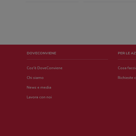
DOVECONVIENE
PER LE A
Cos'è DoveConviene
Cosa facc
Chi siamo
Richieste 
News e media
Lavora con noi