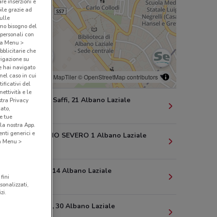
are inserzioni e
bile grazie ad
sulle
amo bisogno del
 personali con
o a Menu >
bblicitarie che
vigazione su
e hai navigato
(nel caso in cui
© MapTiler
© OpenStreetMap contributors
ificativi del
ettività e le
Via Aurelio Saffi, 21 Albano Laziale
stra Privacy
cato,
164 m
e tue
la nostra App.
nti generici e
VIA SETTIMIO SEVERO 1 Albano Laziale
 a Menu >
208 m
Via Savelli, 14 Albano Laziale
fini
279 m
sonalizzati,
zi.
Via Trilussa, 30 Albano Laziale