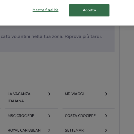
Mostra finalità
Accetto
to volantini nella tua zona. Riprova più tardi.
LA VACANZA
MD VIAGGI
ITALIANA
MSC CROCIERE
COSTA CROCIERE
ROYAL CARIBBEAN
SETTEMARI