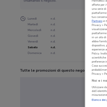
chiamando il negozio.
Permettici d
offerte per 
una serie di
piattaforme 
tuo consenso
Lunedì
n.d.
Partners
in 
Martedì
n.d.
Privacy > Pe
visualizzera
Mercoledì
n.d.
piattaforme 
Giovedì
n.d.
in un sito d
abbia fornit
Venerdì
n.d.
dispositivo,
Sabato
n.d.
esperienze a
Domenica
n.d.
Policy. Inolt
scientifiche
preferenze 
Cosa succede
Tutte le promozioni di questo negozio
probabilmen
Privacy > Pe
Noi e i no
Utilizzare da
dell’identif
misurazione 
Elenco dei 