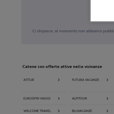
Ci dispiace, al momento non abbiamo pubblica
Catene con offerte attive nelle vicinanze
ATITUR
FUTURA VACANZE
EUROSPIN VIAGGI
ALPITOUR
WELCOME TRAVEL
BLUVACANZE