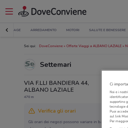
BRICOLAGE
ARREDAMENTO
MOTORI
SALUTE E BENESSERE
Sei qui:
DoveConviene
Offerte Viaggi a ALBANO LAZIALE
N
Settemari
VIA F.LLI BANDIERA 44,
Ci importa
ALBANO LAZIALE
Noi e i nostr
470 m
identificato
supportino g
tecnologie d
Verifica gli orari
Puoi accede
sul link Mos
Per maggiori
Gli orari dei negozi possono variare in base agli ultimi 