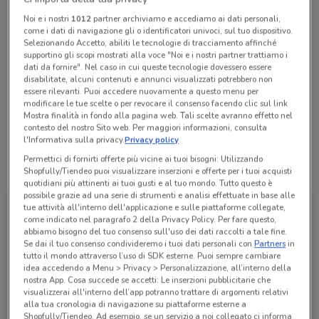
Chiama il negozio
Noi e i nostri
1012
partner archiviamo e accediamo ai dati personali,
come i dati di navigazione gli o identificatori univoci, sul tuo dispositivo.
Selezionando Accetto, abiliti le tecnologie di tracciamento affinché
Lunedì
Martedì
Mercoledì
Giovedì
n.d.
n.d.
n.d.
n.d.
supportino gli scopi mostrati alla voce "Noi e i nostri partner trattiamo i
Venerdì
n.d.
dati da fornire". Nel caso in cui queste tecnologie dovessero essere
Sabato
Domenica
n.d.
n.d.
disabilitate, alcuni contenuti e annunci visualizzati potrebbero non
06 5919596
essere rilevanti. Puoi accedere nuovamente a questo menu per
modificare le tue scelte o per revocare il consenso facendo clic sul link
Mostra finalità in fondo alla pagina web. Tali scelte avranno effetto nel
De Federicis Felice
contesto del nostro Sito web. Per maggiori informazioni, consulta
l'Informativa sulla privacy.
Privacy policy
Permettici di fornirti offerte più vicine ai tuoi bisogni: Utilizzando
Tutte le promozioni di questo negozio
Shopfully/Tiendeo puoi visualizzare inserzioni e offerte per i tuoi acquisti
quotidiani più attinenti ai tuoi gusti e al tuo mondo. Tutto questo è
possibile grazie ad una serie di strumenti e analisi effettuate in base alle
tue attività all'interno dell'applicazione e sulle piattaforme collegate,
come indicato nel paragrafo 2 della Privacy Policy. Per fare questo,
abbiamo bisogno del tuo consenso sull'uso dei dati raccolti a tale fine.
Se dai il tuo consenso condivideremo i tuoi dati personali con
Partners
in
tutto il mondo attraverso l’uso di SDK esterne. Puoi sempre cambiare
idea accedendo a Menu > Privacy > Personalizzazione, all’interno della
nostra App. Cosa succede se accetti: Le inserzioni pubblicitarie che
visualizzerai all'interno dell’app potranno trattare di argomenti relativi
alla tua cronologia di navigazione su piattaforme esterne a
Shopfully/Tiendeo. Ad esempio, se un servizio a noi collegato ci informa