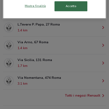
Mostra finalità
Accetto
Via Della Lega Lombarda, 54 Roma
1 km
L.Tevere P. Papa, 27 Roma
1.4 km
Via Arno, 67 Roma
1.4 km
Via Sicilia, 131 Roma
1.7 km
Via Nomentana, 474 Roma
3.1 km
Tutti i negozi Renault