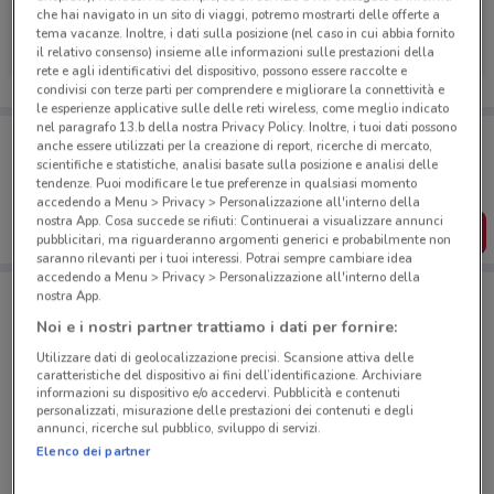
che hai navigato in un sito di viaggi, potremo mostrarti delle offerte a
Renault
tema vacanze. Inoltre, i dati sulla posizione (nel caso in cui abbia fornito
il relativo consenso) insieme alle informazioni sulle prestazioni della
1 km
rete e agli identificativi del dispositivo, possono essere raccolte e
condivisi con terze parti per comprendere e migliorare la connettività e
le esperienze applicative sulle delle reti wireless, come meglio indicato
nel paragrafo 13.b della nostra Privacy Policy. Inoltre, i tuoi dati possono
Porta DoveConviene sempre con te!
anche essere utilizzati per la creazione di report, ricerche di mercato,
Puoi trovare le migliori offerte dei negozi vicino a te,
scientifiche e statistiche, analisi basate sulla posizione e analisi delle
salvarle e creare la tua lista del risparmio, comodamente
tendenze. Puoi modificare le tue preferenze in qualsiasi momento
dal tuo cellulare.
accedendo a Menu > Privacy > Personalizzazione all'interno della
nostra App. Cosa succede se rifiuti: Continuerai a visualizzare annunci
SCARICA L’APP
pubblicitari, ma riguarderanno argomenti generici e probabilmente non
saranno rilevanti per i tuoi interessi. Potrai sempre cambiare idea
accedendo a Menu > Privacy > Personalizzazione all'interno della
nostra App.
Negozi Renault a Roma
Noi e i nostri partner trattiamo i dati per fornire:
Utilizzare dati di geolocalizzazione precisi. Scansione attiva delle
caratteristiche del dispositivo ai fini dell’identificazione. Archiviare
informazioni su dispositivo e/o accedervi. Pubblicità e contenuti
personalizzati, misurazione delle prestazioni dei contenuti e degli
annunci, ricerche sul pubblico, sviluppo di servizi.
Elenco dei partner
© MapTiler
© OpenStreetMap contributors