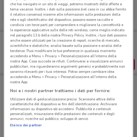
che hai navigato in un sito di viaggi, potremo mostrarti delle offerte a
Renault
tema vacanze. Inoltre, i dati sulla posizione (nel caso in cui abbia fornito
il relativo consenso) insieme alle informazioni sulle prestazioni della
1 km
rete e agli identificativi del dispositivo, possono essere raccolte e
condivisi con terze parti per comprendere e migliorare la connettività e
le esperienze applicative sulle delle reti wireless, come meglio indicato
nel paragrafo 13.b della nostra Privacy Policy. Inoltre, i tuoi dati possono
Porta DoveConviene sempre con te!
anche essere utilizzati per la creazione di report, ricerche di mercato,
Puoi trovare le migliori offerte dei negozi vicino a te,
scientifiche e statistiche, analisi basate sulla posizione e analisi delle
salvarle e creare la tua lista del risparmio, comodamente
tendenze. Puoi modificare le tue preferenze in qualsiasi momento
dal tuo cellulare.
accedendo a Menu > Privacy > Personalizzazione all'interno della
nostra App. Cosa succede se rifiuti: Continuerai a visualizzare annunci
SCARICA L’APP
pubblicitari, ma riguarderanno argomenti generici e probabilmente non
saranno rilevanti per i tuoi interessi. Potrai sempre cambiare idea
accedendo a Menu > Privacy > Personalizzazione all'interno della
nostra App.
Negozi Renault a Roma
Noi e i nostri partner trattiamo i dati per fornire:
Utilizzare dati di geolocalizzazione precisi. Scansione attiva delle
caratteristiche del dispositivo ai fini dell’identificazione. Archiviare
informazioni su dispositivo e/o accedervi. Pubblicità e contenuti
personalizzati, misurazione delle prestazioni dei contenuti e degli
annunci, ricerche sul pubblico, sviluppo di servizi.
Elenco dei partner
© MapTiler
© OpenStreetMap contributors