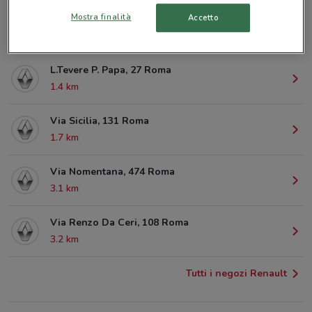
Mostra finalità
Accetto
Via Della Lega Lombarda, 54 Roma
1 km
L.Tevere P. Papa, 27 Roma
1.4 km
Via Sicilia, 131 Roma
1.7 km
Via Nomentana, 474 Roma
3.1 km
Via Renzo Da Ceri, 108 Roma
3.2 km
Tutti i negozi Renault