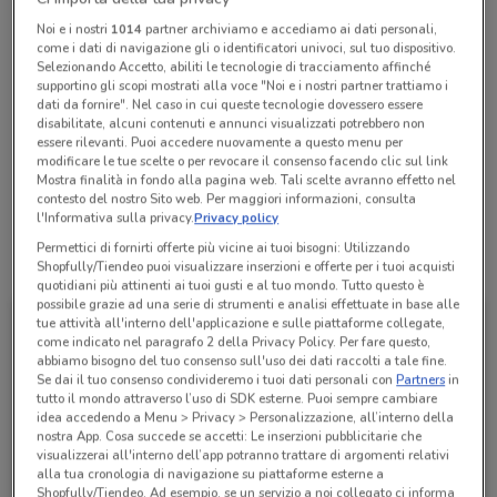
Chiama il negozio
Noi e i nostri
1014
partner archiviamo e accediamo ai dati personali,
come i dati di navigazione gli o identificatori univoci, sul tuo dispositivo.
Selezionando Accetto, abiliti le tecnologie di tracciamento affinché
supportino gli scopi mostrati alla voce "Noi e i nostri partner trattiamo i
Lunedì
n.d.
dati da fornire". Nel caso in cui queste tecnologie dovessero essere
Martedì
Mercoledì
Giovedì
Venerdì
Sabato
Domenica
n.d.
n.d.
n.d.
n.d.
n.d.
n.d.
disabilitate, alcuni contenuti e annunci visualizzati potrebbero non
06 8541639
essere rilevanti. Puoi accedere nuovamente a questo menu per
modificare le tue scelte o per revocare il consenso facendo clic sul link
Mostra finalità in fondo alla pagina web. Tali scelte avranno effetto nel
B Group Auto Srl
contesto del nostro Sito web. Per maggiori informazioni, consulta
l'Informativa sulla privacy.
Privacy policy
Permettici di fornirti offerte più vicine ai tuoi bisogni: Utilizzando
Tutte le promozioni di questo negozio
Shopfully/Tiendeo puoi visualizzare inserzioni e offerte per i tuoi acquisti
quotidiani più attinenti ai tuoi gusti e al tuo mondo. Tutto questo è
possibile grazie ad una serie di strumenti e analisi effettuate in base alle
tue attività all'interno dell'applicazione e sulle piattaforme collegate,
come indicato nel paragrafo 2 della Privacy Policy. Per fare questo,
abbiamo bisogno del tuo consenso sull'uso dei dati raccolti a tale fine.
Se dai il tuo consenso condivideremo i tuoi dati personali con
Partners
in
tutto il mondo attraverso l’uso di SDK esterne. Puoi sempre cambiare
idea accedendo a Menu > Privacy > Personalizzazione, all’interno della
nostra App. Cosa succede se accetti: Le inserzioni pubblicitarie che
visualizzerai all'interno dell’app potranno trattare di argomenti relativi
alla tua cronologia di navigazione su piattaforme esterne a
Shopfully/Tiendeo. Ad esempio, se un servizio a noi collegato ci informa