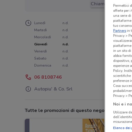
Chiama il negozio
Permettici d
offerte per 
una serie di
piattaforme 
Lunedì
n.d.
tuo consenso
Martedì
n.d.
Partners
in 
Privacy > Pe
Mercoledì
n.d.
visualizzera
Giovedì
n.d.
piattaforme 
in un sito d
Venerdì
n.d.
abbia fornit
Sabato
n.d.
dispositivo,
Domenica
n.d.
esperienze a
Policy. Inolt
scientifiche
06 8108746
preferenze 
Cosa succede
Autopiu' & Co. Srl
probabilmen
Privacy > Pe
Noi e i no
Tutte le promozioni di questo negozio
Utilizzare da
dell’identif
misurazione 
Elenco dei 