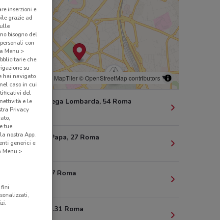
are inserzioni e
bile grazie ad
sulle
amo bisogno del
 personali con
o a Menu >
bblicitarie che
vigazione su
e hai navigato
© MapTiler
© OpenStreetMap contributors
(nel caso in cui
ificativi del
Via Della Lega Lombarda, 54 Roma
ettività e le
stra Privacy
1 km
cato,
e tue
la nostra App.
L.Tevere P. Papa, 27 Roma
nti generici e
1.4 km
 a Menu >
Via Arno, 67 Roma
1.4 km
fini
sonalizzati,
zi.
Via Sicilia, 131 Roma