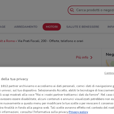
AGE
ARREDAMENTO
MOTORI
SALUTE E BENESSERE
INF
ult a Roma
Via Prati Fiscali, 200 - Offerte, telefono e orari
Neg
Più info
Contin
 della tua privacy
i
1012
partner archiviamo e accediamo ai dati personali, come i dati di navigazione g
ri univoci, sul tuo dispositivo. Selezionando Accetto, abiliti le tecnologie di tracciame
li scopi mostrati alla voce "Noi e i nostri partner trattiamo i dati da fornire". Nel caso 
ovessero essere disabilitate, alcuni contenuti e annunci visualizzati potrebbero non ess
provvedimenti regionali o nazionali. Verifica l’accuratezza
re nuovamente a questo menu per modificare le tue scelte o per revocare il consenso
tra finalità in fondo alla pagina web. Tali scelte avranno effetto nel contesto del nost
 informazioni, consulta l'Informativa sulla privacy.
Privacy policy