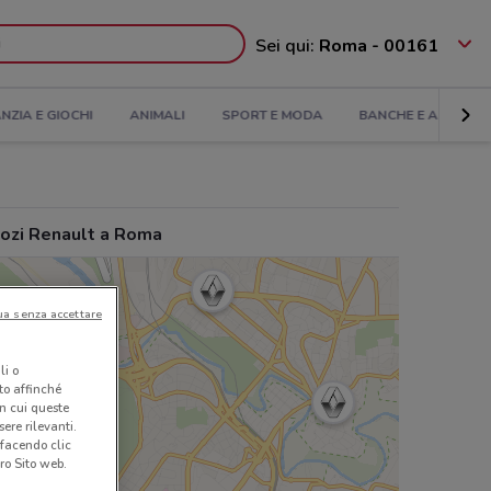
Sei qui:
Roma - 00161
ANZIA E GIOCHI
ANIMALI
SPORT E MODA
BANCHE E ASSICUR
ozi Renault a Roma
ua senza accettare
li o
nto affinché
in cui queste
ere rilevanti.
 facendo clic
ro Sito web.