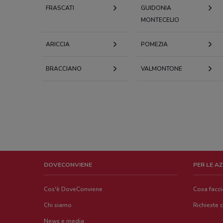
FRASCATI
GUIDONIA
MONTECELIO
ARICCIA
POMEZIA
BRACCIANO
VALMONTONE
DOVECONVIENE
PER LE A
Cos'è DoveConviene
Cosa facc
Chi siamo
Richieste 
News e media