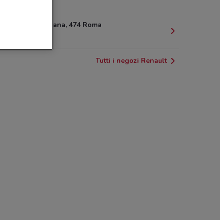
1.7 km
Via Nomentana, 474 Roma
3.1 km
Tutti i negozi Renault