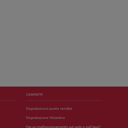
CONTATTI
Segnalazione punto vendita
Segnalazione Volantino
Hai un malfunzionamento sul web o sull'app?