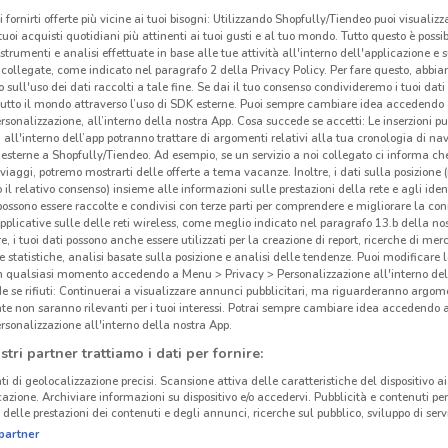
i fornirti offerte più vicine ai tuoi bisogni: Utilizzando Shopfully/Tiendeo puoi visualizz
i tuoi acquisti quotidiani più attinenti ai tuoi gusti e al tuo mondo. Tutto questo è possi
 strumenti e analisi effettuate in base alle tue attività all'interno dell'applicazione e 
collegate, come indicato nel paragrafo 2 della Privacy Policy. Per fare questo, abbi
 sull'uso dei dati raccolti a tale fine. Se dai il tuo consenso condivideremo i tuoi dati
tutto il mondo attraverso l’uso di SDK esterne. Puoi sempre cambiare idea accedend
rsonalizzazione, all’interno della nostra App. Cosa succede se accetti: Le inserzioni pu
i all'interno dell’app potranno trattare di argomenti relativi alla tua cronologia di na
esterne a Shopfully/Tiendeo. Ad esempio, se un servizio a noi collegato ci informa ch
i viaggi, potremo mostrarti delle offerte a tema vacanze. Inoltre, i dati sulla posizione 
o il relativo consenso) insieme alle informazioni sulle prestazioni della rete e agli ident
 possono essere raccolte e condivisi con terze parti per comprendere e migliorare la conn
pplicative sulle delle reti wireless, come meglio indicato nel paragrafo 13.b della no
re, i tuoi dati possono anche essere utilizzati per la creazione di report, ricerche di mer
 e statistiche, analisi basate sulla posizione e analisi delle tendenze. Puoi modificare l
in qualsiasi momento accedendo a Menu > Privacy > Personalizzazione all'interno del
 se rifiuti: Continuerai a visualizzare annunci pubblicitari, ma riguarderanno argome
te non saranno rilevanti per i tuoi interessi. Potrai sempre cambiare idea accedendo
rsonalizzazione all'interno della nostra App.
stri partner trattiamo i dati per fornire:
ti di geolocalizzazione precisi. Scansione attiva delle caratteristiche del dispositivo ai 
icazione. Archiviare informazioni su dispositivo e/o accedervi. Pubblicità e contenuti per
delle prestazioni dei contenuti e degli annunci, ricerche sul pubblico, sviluppo di servi
partner