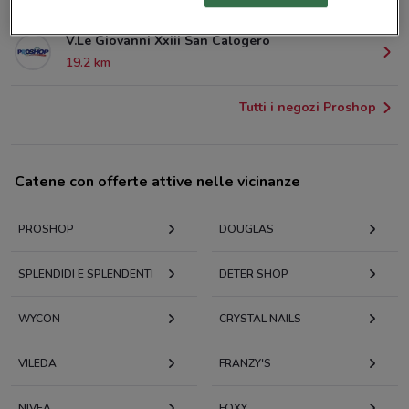
V.Le Giovanni Xxiii San Calogero
19.2 km
Tutti i negozi Proshop
Catene con offerte attive nelle vicinanze
PROSHOP
DOUGLAS
SPLENDIDI E SPLENDENTI
DETER SHOP
WYCON
CRYSTAL NAILS
VILEDA
FRANZY'S
NIVEA
FOXY