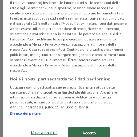
il relativo consenso) insieme alle informazioni sulle prestazioni della
Negozi Proshop a Gioia Tauro
rete e agli identificativi del dispositivo, possono essere raccolte e
condivisi con terze parti per comprendere e migliorare la connettività e
le esperienze applicative sulle delle reti wireless, come meglio indicato
nel paragrafo 13.b della nostra Privacy Policy. Inoltre, i tuoi dati possono
anche essere utilizzati per la creazione di report, ricerche di mercato,
scientifiche e statistiche, analisi basate sulla posizione e analisi delle
tendenze. Puoi modificare le tue preferenze in qualsiasi momento
accedendo a Menu > Privacy > Personalizzazione all'interno della
© MapTiler
© OpenStreetMap contributors
nostra App. Cosa succede se rifiuti: Continuerai a visualizzare annunci
pubblicitari, ma riguarderanno argomenti generici e probabilmente non
saranno rilevanti per i tuoi interessi. Potrai sempre cambiare idea
Via Giuseppe Lomoro, 37 Gioia Tauro
accedendo a Menu > Privacy > Personalizzazione all'interno della
119 m
nostra App.
Noi e i nostri partner trattiamo i dati per fornire:
Via Nicola Pizi, 60 Palmi
Utilizzare dati di geolocalizzazione precisi. Scansione attiva delle
8.7 km
caratteristiche del dispositivo ai fini dell’identificazione. Archiviare
informazioni su dispositivo e/o accedervi. Pubblicità e contenuti
personalizzati, misurazione delle prestazioni dei contenuti e degli
Corso Vittorio Emanuele, 90 Sinopoli
annunci, ricerche sul pubblico, sviluppo di servizi.
18.2 km
Elenco dei partner
Via Aspromonte, 10 Sant'eufemia D'aspromonte
Mostra finalità
Accetto
18.4 km