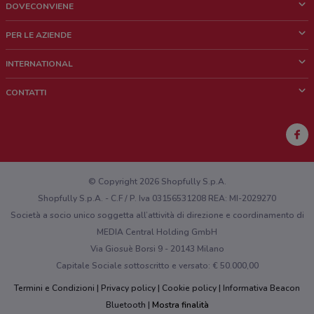
DOVECONVIENE
Cos'è DoveConviene
PER LE AZIENDE
Chi siamo
Cosa facciamo
INTERNATIONAL
News e media
Richieste commerciali e marketing
Brazil
CONTATTI
Lavora con noi
Mexico
Segnalazione punto vendita
France
Segnalazione Volantino
Australia
Hai un malfunzionamento sul web o sull'app?
New Zealand
© Copyright 2026 Shopfully S.p.A.
Shopfully S.p.A. - C.F / P. Iva 03156531208 REA: MI-2029270
Società a socio unico soggetta all’attività di direzione e coordinamento di
MEDIA Central Holding GmbH
Via Giosuè Borsi 9 - 20143 Milano
Capitale Sociale sottoscritto e versato: € 50.000,00
Termini e Condizioni
Privacy policy
Cookie policy
Informativa Beacon
Bluetooth
Mostra finalità