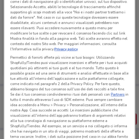
come i dati di navigazione gli o identificatori univoci, sul tuo dispositivo.
Selezionando Accetto, abiliti le tecnologie di tracciamento affinché
supportino gli scopi mostrati alla voce "Noi e i nostri partner trattiamo i
dati da fornire". Nel caso in cui queste tecnologie dovessero essere
disabilitate, alcuni contenuti e annunci visualizzati potrebbero non
essere rilevanti. Puoi accedere nuovamente a questo menu per
modificare le tue scelte o per revocare il consenso facendo clic sul link
Mostra finalità in fondo alla pagina web. Tali scelte avranno effetto nel
contesto del nostro Sito web. Per maggiori informazioni, consulta
l'Informativa sulla privacy.
Privacy policy
Permettici di fornirti offerte più vicine ai tuoi bisogni: Utilizzando
Proshop
Shopfully/Tiendeo puoi visualizzare inserzioni e offerte per i tuoi acquisti
quotidiani più attinenti ai tuoi gusti e al tuo mondo. Tutto questo è
Scade venerdì
119 m
possibile grazie ad una serie di strumenti e analisi effettuate in base alle
tue attività all'interno dell'applicazione e sulle piattaforme collegate,
come indicato nel paragrafo 2 della Privacy Policy. Per fare questo,
abbiamo bisogno del tuo consenso sull'uso dei dati raccolti a tale fine.
Porta DoveConviene sempre con te!
Se dai il tuo consenso condivideremo i tuoi dati personali con
Partners
in
Puoi trovare le migliori offerte dei negozi vicino a te,
tutto il mondo attraverso l’uso di SDK esterne. Puoi sempre cambiare
salvarle e creare la tua lista del risparmio, comodamente
idea accedendo a Menu > Privacy > Personalizzazione, all’interno della
dal tuo cellulare.
nostra App. Cosa succede se accetti: Le inserzioni pubblicitarie che
visualizzerai all'interno dell’app potranno trattare di argomenti relativi
SCARICA L’APP
alla tua cronologia di navigazione su piattaforme esterne a
Shopfully/Tiendeo. Ad esempio, se un servizio a noi collegato ci informa
che hai navigato in un sito di viaggi, potremo mostrarti delle offerte a
tema vacanze. Inoltre, i dati sulla posizione (nel caso in cui abbia fornito