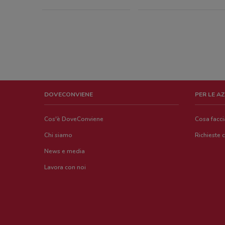
DOVECONVIENE
PER LE A
Cos'è DoveConviene
Cosa facc
Chi siamo
Richieste 
News e media
Lavora con noi