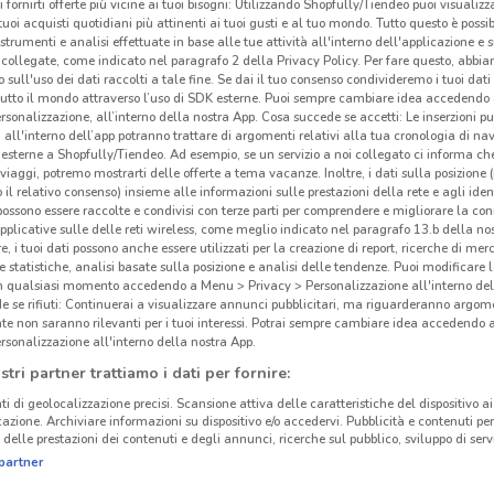
i fornirti offerte più vicine ai tuoi bisogni: Utilizzando Shopfully/Tiendeo puoi visualizz
i tuoi acquisti quotidiani più attinenti ai tuoi gusti e al tuo mondo. Tutto questo è possi
 strumenti e analisi effettuate in base alle tue attività all'interno dell'applicazione e 
collegate, come indicato nel paragrafo 2 della Privacy Policy. Per fare questo, abbi
 sull'uso dei dati raccolti a tale fine. Se dai il tuo consenso condivideremo i tuoi dati
tutto il mondo attraverso l’uso di SDK esterne. Puoi sempre cambiare idea accedend
rsonalizzazione, all’interno della nostra App. Cosa succede se accetti: Le inserzioni pu
i all'interno dell’app potranno trattare di argomenti relativi alla tua cronologia di na
esterne a Shopfully/Tiendeo. Ad esempio, se un servizio a noi collegato ci informa ch
i viaggi, potremo mostrarti delle offerte a tema vacanze. Inoltre, i dati sulla posizione 
o il relativo consenso) insieme alle informazioni sulle prestazioni della rete e agli ident
 possono essere raccolte e condivisi con terze parti per comprendere e migliorare la conn
pplicative sulle delle reti wireless, come meglio indicato nel paragrafo 13.b della no
re, i tuoi dati possono anche essere utilizzati per la creazione di report, ricerche di mer
 e statistiche, analisi basate sulla posizione e analisi delle tendenze. Puoi modificare l
in qualsiasi momento accedendo a Menu > Privacy > Personalizzazione all'interno del
 se rifiuti: Continuerai a visualizzare annunci pubblicitari, ma riguarderanno argome
te non saranno rilevanti per i tuoi interessi. Potrai sempre cambiare idea accedendo
rsonalizzazione all'interno della nostra App.
stri partner trattiamo i dati per fornire:
ti di geolocalizzazione precisi. Scansione attiva delle caratteristiche del dispositivo ai 
icazione. Archiviare informazioni su dispositivo e/o accedervi. Pubblicità e contenuti per
delle prestazioni dei contenuti e degli annunci, ricerche sul pubblico, sviluppo di servi
partner