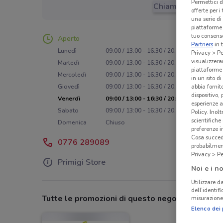
Permettici d
Chiama il negozio
offerte per 
una serie di
piattaforme 
tuo consenso
Aperto
Partners
in 
Lunedì
09:00 / 13:00 - 16:30 / 20:30
Privacy > Pe
visualizzera
Martedì
09:00 / 13:00 - 16:30 / 20:30
piattaforme 
Mercoledì
09:00 / 13:00 - 16:30 / 20:30
in un sito d
Giovedì
09:00 / 13:00 - 16:30 / 20:30
abbia fornit
dispositivo,
Venerdì
09:00 / 13:00 - 16:30 / 20:30
esperienze a
Sabato
09:00 / 13:00 - 16:30 / 20:30
Policy. Inolt
scientifiche
Domenica
Chiuso
preferenze 
Cosa succede
0776 289089
probabilmen
Privacy > Pe
Primigi Store
Noi e i no
Utilizzare da
dell’identif
Tutte le promozioni di questo negozio
misurazione 
Elenco dei 