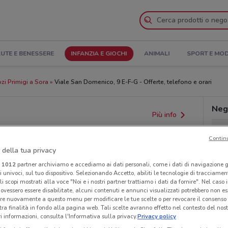
UTE E BENESSERE
INFANZIA E GIOCHI
ANIMALI
SPORT E MO
zi Primigi a Sora
Viale San Domenico, 9 E-F-G - Offerte, telefono e orari
Nego
Più info
Contin
 della tua privacy
i
1012
partner archiviamo e accediamo ai dati personali, come i dati di navigazione g
ri univoci, sul tuo dispositivo. Selezionando Accetto, abiliti le tecnologie di tracciame
li scopi mostrati alla voce "Noi e i nostri partner trattiamo i dati da fornire". Nel caso 
ovessero essere disabilitate, alcuni contenuti e annunci visualizzati potrebbero non ess
re nuovamente a questo menu per modificare le tue scelte o per revocare il consenso
provvedimenti regionali o nazionali. Verifica l’accuratezza
tra finalità in fondo alla pagina web. Tali scelte avranno effetto nel contesto del nost
 informazioni, consulta l'Informativa sulla privacy.
Privacy policy