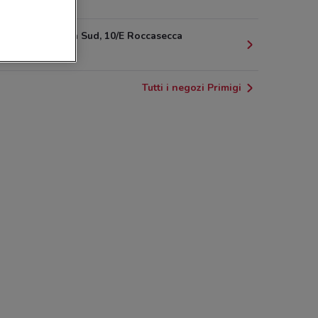
15.1 km
Via Casilina Sud, 10/E Roccasecca
20.5 km
Tutti i negozi Primigi