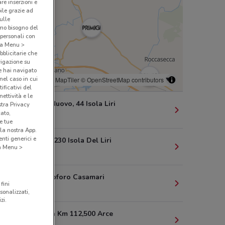
are inserzioni e
bile grazie ad
sulle
amo bisogno del
 personali con
o a Menu >
bblicitarie che
vigazione su
e hai navigato
(nel caso in cui
© MapTiler
© OpenStreetMap contributors
ificativi del
ettività e le
Via Borgo Nuovo, 44 Isola Liri
stra Privacy
cato,
4.6 km
e tue
la nostra App.
nti generici e
Via Napoli, 230 Isola Del Liri
 a Menu >
6.5 km
Via S. Cristoforo Casamari
fini
14 km
sonalizzati,
zi.
Via Casilina Km 112,500 Arce