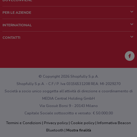
DOVECONVIENE
Cos'è DoveConviene
PER LE AZIENDE
Chi siamo
Cosa facciamo
INTERNATIONAL
News e media
Richieste commerciali e marketing
Brazil
CONTATTI
Lavora con noi
Mexico
Segnalazione punto vendita
France
Segnalazione Volantino
Australia
Hai un malfunzionamento sul web o sull'app?
New Zealand
© Copyright 2026 Shopfully S.p.A.
Shopfully S.p.A. - C.F / P. Iva 03156531208 REA: MI-2029270
Società a socio unico soggetta all’attività di direzione e coordinamento di
MEDIA Central Holding GmbH
Via Giosuè Borsi 9 - 20143 Milano
Capitale Sociale sottoscritto e versato: € 50.000,00
Termini e Condizioni
Privacy policy
Cookie policy
Informativa Beacon
Bluetooth
Mostra finalità