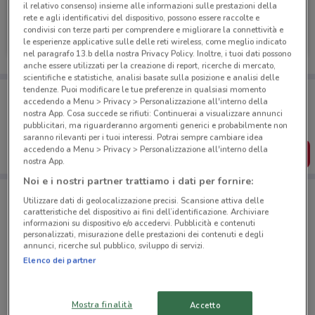
il relativo consenso) insieme alle informazioni sulle prestazioni della
rete e agli identificativi del dispositivo, possono essere raccolte e
Primadonna
condivisi con terze parti per comprendere e migliorare la connettività e
le esperienze applicative sulle delle reti wireless, come meglio indicato
Scade il 31/08
330 m
nel paragrafo 13.b della nostra Privacy Policy. Inoltre, i tuoi dati possono
anche essere utilizzati per la creazione di report, ricerche di mercato,
scientifiche e statistiche, analisi basate sulla posizione e analisi delle
tendenze. Puoi modificare le tue preferenze in qualsiasi momento
Porta DoveConviene sempre con te!
accedendo a Menu > Privacy > Personalizzazione all'interno della
Puoi trovare le migliori offerte dei negozi vicino a te,
nostra App. Cosa succede se rifiuti: Continuerai a visualizzare annunci
salvarle e creare la tua lista del risparmio, comodamente
pubblicitari, ma riguarderanno argomenti generici e probabilmente non
dal tuo cellulare.
saranno rilevanti per i tuoi interessi. Potrai sempre cambiare idea
accedendo a Menu > Privacy > Personalizzazione all'interno della
SCARICA L’APP
nostra App.
Noi e i nostri partner trattiamo i dati per fornire:
Utilizzare dati di geolocalizzazione precisi. Scansione attiva delle
Negozi Primadonna a Gioia Tauro
caratteristiche del dispositivo ai fini dell’identificazione. Archiviare
informazioni su dispositivo e/o accedervi. Pubblicità e contenuti
personalizzati, misurazione delle prestazioni dei contenuti e degli
annunci, ricerche sul pubblico, sviluppo di servizi.
Elenco dei partner
Mostra finalità
Accetto
© MapTiler
© OpenStreetMap contributors