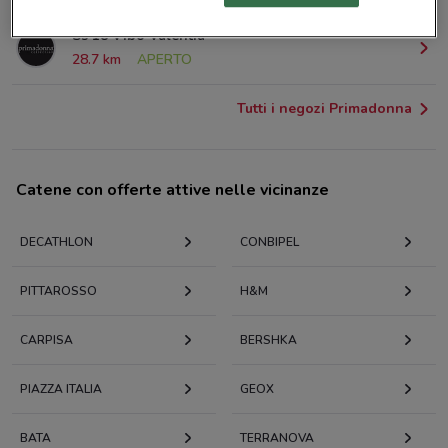
Ss 18 Vibo Valentia
28.7 km
APERTO
Tutti i negozi Primadonna
Catene con offerte attive nelle vicinanze
DECATHLON
CONBIPEL
PITTAROSSO
H&M
CARPISA
BERSHKA
PIAZZA ITALIA
GEOX
BATA
TERRANOVA