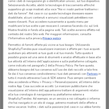
come i dati di navigazione gli o identificatori univoci, sul tuo dispositivo.
Chiama il negozio
Selezionando Accetto, abiliti le tecnologie di tracciamento affinché
supportino gli scopi mostrati alla voce "Noi e i nostri partner trattiamo i
dati da fornire". Nel caso in cui queste tecnologie dovessero essere
disabilitate, alcuni contenuti e annunci visualizzati potrebbero non
Aperto
09:00 / 13:00 - 09:00 / 13:00 - 16:00 / 20:00 -
09:00 / 13:00 - 09:00 / 13:00 - 16:00 / 20:00 -
09:00 / 13:00 - 09:00 / 13:00 - 16:00 / 20:00 -
09:00 / 13:00 - 09:00 / 13:00 - 16:00 / 20:00 -
09:00 / 13:00 - 09:00 / 13:00 - 16:00 / 20:00 -
essere rilevanti. Puoi accedere nuovamente a questo menu per
Lunedì
Martedì
Mercoledì
Giovedì
Venerdì
modificare le tue scelte o per revocare il consenso facendo clic sul link
16:00 / 20:00
16:00 / 20:00
16:00 / 20:00
16:00 / 20:00
16:00 / 20:00
09:00 / 13:00 - 09:00 / 13:00 - 16:00 / 20:00 -
Sabato
Mostra finalità in fondo alla pagina web. Tali scelte avranno effetto nel
16:00 / 20:00
contesto del nostro Sito web. Per maggiori informazioni, consulta
Domenica
Chiuso
l'Informativa sulla privacy.
Privacy policy
0966 500575
Permettici di fornirti offerte più vicine ai tuoi bisogni: Utilizzando
Shopfully/Tiendeo puoi visualizzare inserzioni e offerte per i tuoi acquisti
quotidiani più attinenti ai tuoi gusti e al tuo mondo. Tutto questo è
possibile grazie ad una serie di strumenti e analisi effettuate in base alle
Tutte le promozioni di questo negozio
tue attività all'interno dell'applicazione e sulle piattaforme collegate,
come indicato nel paragrafo 2 della Privacy Policy. Per fare questo,
abbiamo bisogno del tuo consenso sull'uso dei dati raccolti a tale fine.
Se dai il tuo consenso condivideremo i tuoi dati personali con
Partners
in
tutto il mondo attraverso l’uso di SDK esterne. Puoi sempre cambiare
idea accedendo a Menu > Privacy > Personalizzazione, all’interno della
nostra App. Cosa succede se accetti: Le inserzioni pubblicitarie che
visualizzerai all'interno dell’app potranno trattare di argomenti relativi
alla tua cronologia di navigazione su piattaforme esterne a
Shopfully/Tiendeo. Ad esempio, se un servizio a noi collegato ci informa
che hai navigato in un sito di viaggi, potremo mostrarti delle offerte a
tema vacanze. Inoltre, i dati sulla posizione (nel caso in cui abbia fornito