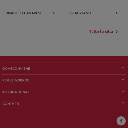
RIVAROLO CANAVESE
ORBASSANO
Tutte le città
DOVECONVIENE
Cos'è DoveConviene
PER LE AZIENDE
Chi siamo
Cosa facciamo
INTERNATIONAL
News e media
Richieste commerciali e marketing
Brazil
CONTATTI
Lavora con noi
Mexico
Segnalazione punto vendita
France
Segnalazione Volantino