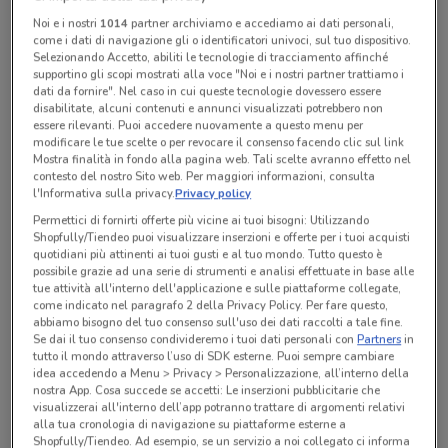
Noi e i nostri
1014
partner archiviamo e accediamo ai dati personali,
come i dati di navigazione gli o identificatori univoci, sul tuo dispositivo.
Lunedì
Martedì
Mercoledì
Giovedì
Venerdì
n.d.
n.d.
n.d.
n.d.
n.d.
Selezionando Accetto, abiliti le tecnologie di tracciamento affinché
Sabato
n.d.
Domenica
n.d.
supportino gli scopi mostrati alla voce "Noi e i nostri partner trattiamo i
dati da fornire". Nel caso in cui queste tecnologie dovessero essere
disabilitate, alcuni contenuti e annunci visualizzati potrebbero non
essere rilevanti. Puoi accedere nuovamente a questo menu per
Tutte le promozioni di questo negozio
modificare le tue scelte o per revocare il consenso facendo clic sul link
Mostra finalità in fondo alla pagina web. Tali scelte avranno effetto nel
contesto del nostro Sito web. Per maggiori informazioni, consulta
l'Informativa sulla privacy.
Privacy policy
Permettici di fornirti offerte più vicine ai tuoi bisogni: Utilizzando
Shopfully/Tiendeo puoi visualizzare inserzioni e offerte per i tuoi acquisti
quotidiani più attinenti ai tuoi gusti e al tuo mondo. Tutto questo è
possibile grazie ad una serie di strumenti e analisi effettuate in base alle
tue attività all'interno dell'applicazione e sulle piattaforme collegate,
come indicato nel paragrafo 2 della Privacy Policy. Per fare questo,
abbiamo bisogno del tuo consenso sull'uso dei dati raccolti a tale fine.
Se dai il tuo consenso condivideremo i tuoi dati personali con
Partners
in
tutto il mondo attraverso l’uso di SDK esterne. Puoi sempre cambiare
idea accedendo a Menu > Privacy > Personalizzazione, all’interno della
nostra App. Cosa succede se accetti: Le inserzioni pubblicitarie che
Ci dispiace, al momento non abbiamo pubblicato
visualizzerai all'interno dell’app potranno trattare di argomenti relativi
alla tua cronologia di navigazione su piattaforme esterne a
volantini nella tua zona. Riprova più tardi.
Shopfully/Tiendeo. Ad esempio, se un servizio a noi collegato ci informa