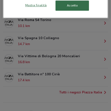
Via Treviso Torino
Mostra finalità
Accetto
9.8 km
Via Roma 54 Torino
10.1 km
Via Spagna 10 Collegno
14.7 km
Via Vittime di Bologna 20 Moncalieri
16.8 km
Via Battitore n° 100 Ciriè
17.4 km
Tutti i negozi Piazza Italia