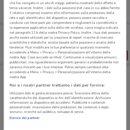
che hai navigato in un sito di viaggi, potremo mostrarti delle offerte a
tema vacanze. Inoltre, i dati sulla posizione (nel caso in cui abbia fornito
il relativo consenso) insieme alle informazioni sulle prestazioni della
rete e agli identificativi del dispositivo, possono essere raccolte e
condivisi con terze parti per comprendere e migliorare la connettività e
le esperienze applicative sulle delle reti wireless, come meglio indicato
Porta DoveConviene sempre con te!
nel paragrafo 13.b della nostra Privacy Policy. Inoltre, i tuoi dati possono
Puoi trovare le migliori offerte dei negozi vicino a te,
anche essere utilizzati per la creazione di report, ricerche di mercato,
salvarle e creare la tua lista del risparmio, comodamente
scientifiche e statistiche, analisi basate sulla posizione e analisi delle
dal tuo cellulare.
tendenze. Puoi modificare le tue preferenze in qualsiasi momento
accedendo a Menu > Privacy > Personalizzazione all'interno della
SCARICA L’APP
nostra App. Cosa succede se rifiuti: Continuerai a visualizzare annunci
pubblicitari, ma riguarderanno argomenti generici e probabilmente non
saranno rilevanti per i tuoi interessi. Potrai sempre cambiare idea
accedendo a Menu > Privacy > Personalizzazione all'interno della
nostra App.
Negozi Piazza Italia a Settimo torinese
Noi e i nostri partner trattiamo i dati per fornire:
Utilizzare dati di geolocalizzazione precisi. Scansione attiva delle
caratteristiche del dispositivo ai fini dell’identificazione. Archiviare
informazioni su dispositivo e/o accedervi. Pubblicità e contenuti
personalizzati, misurazione delle prestazioni dei contenuti e degli
annunci, ricerche sul pubblico, sviluppo di servizi.
Elenco dei partner
© MapTiler
© OpenStreetMap contributors