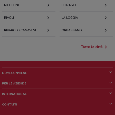
NICHELINO
BEINASCO
RIVOLI
LA LOGGIA
RIVAROLO CANAVESE
ORBASSANO
Tutte le città
DOVECONVIENE
Cos'è DoveConviene
PER LE AZIENDE
Chi siamo
Cosa facciamo
INTERNATIONAL
News e media
Richieste commerciali e marketing
Brazil
CONTATTI
Lavora con noi
Mexico
Segnalazione punto vendita