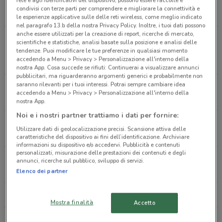
rete e agli identificativi del dispositivo, possono essere raccolte e
Via Roma, 53a Torino
condivisi con terze parti per comprendere e migliorare la connettività e
10.1 km
APERTO
le esperienze applicative sulle delle reti wireless, come meglio indicato
nel paragrafo 13.b della nostra Privacy Policy. Inoltre, i tuoi dati possono
anche essere utilizzati per la creazione di report, ricerche di mercato,
Area 12 Shopping Center Strada Altessano 141
scientifiche e statistiche, analisi basate sulla posizione e analisi delle
Torino
tendenze. Puoi modificare le tue preferenze in qualsiasi momento
accedendo a Menu > Privacy > Personalizzazione all'interno della
10.3 km
nostra App. Cosa succede se rifiuti: Continuerai a visualizzare annunci
pubblicitari, ma riguarderanno argomenti generici e probabilmente non
saranno rilevanti per i tuoi interessi. Potrai sempre cambiare idea
Strada Comunale di Altessano 131 Torino
accedendo a Menu > Privacy > Personalizzazione all'interno della
10.4 km
APERTO
nostra App.
Noi e i nostri partner trattiamo i dati per fornire:
Via Roma 315 10121 Torino Torino
Utilizzare dati di geolocalizzazione precisi. Scansione attiva delle
10.6 km
caratteristiche del dispositivo ai fini dell’identificazione. Archiviare
informazioni su dispositivo e/o accedervi. Pubblicità e contenuti
personalizzati, misurazione delle prestazioni dei contenuti e degli
Strada Torino 34/36 Torino
annunci, ricerche sul pubblico, sviluppo di servizi.
18.7 km
Elenco dei partner
Tutti i negozi H&M
Mostra finalità
Accetto