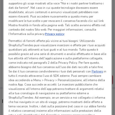
supportino gli scopi mostrati alla voce "Noi e i nostri partner trattiamo i
dati da fornire". Nel caso in cui queste tecnologie dovessero essere
disabilitate, alcuni contenuti e annunci visualizzati potrebbero non
essere rilevanti. Puoi accedere nuovamente a questo menu per
Ci dispiace, al momento non abbiamo pubblicato
modificare le tue scelte o per revocare il consenso facendo clic sul link
Mostra finalità in fondo alla pagina web. Tali scelte avranno effetto nel
volantini nella tua zona. Riprova più tardi.
contesto del nostro Sito web. Per maggiori informazioni, consulta
l'Informativa sulla privacy.
Privacy policy
Permettici di fornirti offerte più vicine ai tuoi bisogni: Utilizzando
Shopfully/Tiendeo puoi visualizzare inserzioni e offerte per i tuoi acquisti
quotidiani più attinenti ai tuoi gusti e al tuo mondo. Tutto questo è
possibile grazie ad una serie di strumenti e analisi effettuate in base alle
Porta DoveConviene sempre con te!
tue attività all'interno dell'applicazione e sulle piattaforme collegate,
Puoi trovare le migliori offerte dei negozi vicino a te,
come indicato nel paragrafo 2 della Privacy Policy. Per fare questo,
salvarle e creare la tua lista del risparmio, comodamente
abbiamo bisogno del tuo consenso sull'uso dei dati raccolti a tale fine.
dal tuo cellulare.
Se dai il tuo consenso condivideremo i tuoi dati personali con
Partners
in
tutto il mondo attraverso l’uso di SDK esterne. Puoi sempre cambiare
SCARICA L’APP
idea accedendo a Menu > Privacy > Personalizzazione, all’interno della
nostra App. Cosa succede se accetti: Le inserzioni pubblicitarie che
visualizzerai all'interno dell’app potranno trattare di argomenti relativi
alla tua cronologia di navigazione su piattaforme esterne a
Shopfully/Tiendeo. Ad esempio, se un servizio a noi collegato ci informa
Negozi H&M a Settimo Torinese
che hai navigato in un sito di viaggi, potremo mostrarti delle offerte a
tema vacanze. Inoltre, i dati sulla posizione (nel caso in cui abbia fornito
il relativo consenso) insieme alle informazioni sulle prestazioni della