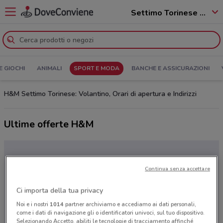
Settimo Torinese - 10036
E GIOCHI
ANIMALI
SPORT E MODA
BANCHE E ASSICURAZIONI
H&M Settimo Torinese: Volantino, Orari di apertura e Indirizzi
Ultime offerte H&M
Continua senza accettare
Ci importa della tua privacy
Noi e i nostri
1014
partner archiviamo e accediamo ai dati personali,
come i dati di navigazione gli o identificatori univoci, sul tuo dispositivo.
Selezionando Accetto, abiliti le tecnologie di tracciamento affinché