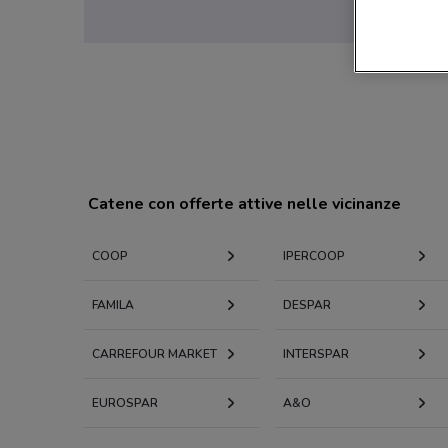
Catene con offerte attive nelle vicinanze
COOP
IPERCOOP
FAMILA
DESPAR
CARREFOUR MARKET
INTERSPAR
EUROSPAR
A&O