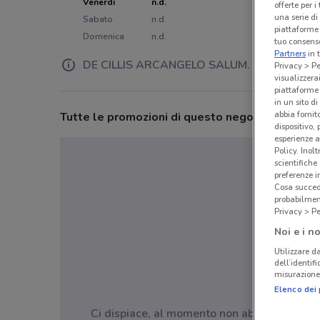
Venerdì
n.d.
offerte per 
una serie di
Sabato
n.d.
piattaforme 
Domenica
n.d.
tuo consenso
Partners
in 
DE CILLIS ARCANGELO SALUM. CENTRO
Privacy > Pe
visualizzera
piattaforme 
in un sito d
abbia fornit
Tutte le promozioni di questo negozio
dispositivo,
esperienze a
Policy. Inolt
scientifiche
preferenze 
Cosa succede
probabilmen
Privacy > Pe
Noi e i no
Utilizzare da
dell’identif
misurazione 
Elenco dei 
Ci dispiace, al momento non abbiamo pubblica