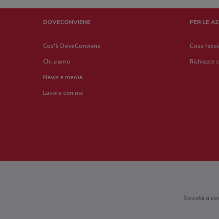
DOVECONVIENE
PER LE A
Cos'è DoveConviene
Cosa facc
Chi siamo
Richieste 
News e media
Lavora con noi
Società a so