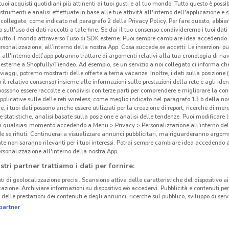
i tuoi acquisti quotidiani più attinenti ai tuoi gusti e al tuo mondo. Tutto questo è possi
 strumenti e analisi effettuate in base alle tue attività all'interno dell'applicazione e 
collegate, come indicato nel paragrafo 2 della Privacy Policy. Per fare questo, abbi
 sull'uso dei dati raccolti a tale fine. Se dai il tuo consenso condivideremo i tuoi dati
tutto il mondo attraverso l’uso di SDK esterne. Puoi sempre cambiare idea accedend
rsonalizzazione, all’interno della nostra App. Cosa succede se accetti: Le inserzioni pu
i all'interno dell’app potranno trattare di argomenti relativi alla tua cronologia di na
esterne a Shopfully/Tiendeo. Ad esempio, se un servizio a noi collegato ci informa ch
i viaggi, potremo mostrarti delle offerte a tema vacanze. Inoltre, i dati sulla posizione 
o il relativo consenso) insieme alle informazioni sulle prestazioni della rete e agli ident
 possono essere raccolte e condivisi con terze parti per comprendere e migliorare la conn
pplicative sulle delle reti wireless, come meglio indicato nel paragrafo 13.b della no
re, i tuoi dati possono anche essere utilizzati per la creazione di report, ricerche di mer
 e statistiche, analisi basate sulla posizione e analisi delle tendenze. Puoi modificare l
in qualsiasi momento accedendo a Menu > Privacy > Personalizzazione all'interno del
 se rifiuti: Continuerai a visualizzare annunci pubblicitari, ma riguarderanno argome
te non saranno rilevanti per i tuoi interessi. Potrai sempre cambiare idea accedendo
rsonalizzazione all'interno della nostra App.
stri partner trattiamo i dati per fornire:
ti di geolocalizzazione precisi. Scansione attiva delle caratteristiche del dispositivo ai 
icazione. Archiviare informazioni su dispositivo e/o accedervi. Pubblicità e contenuti per
delle prestazioni dei contenuti e degli annunci, ricerche sul pubblico, sviluppo di servi
partner
to volantini nella tua zona. Riprova più tardi.