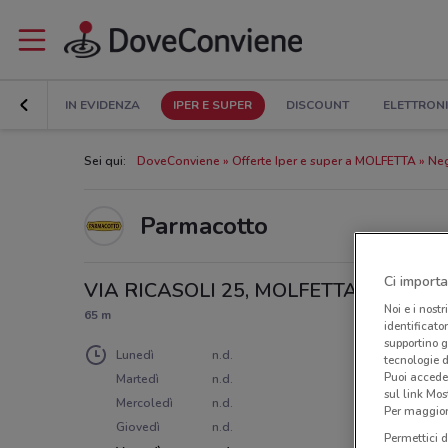
IN EVIDENZA
IPER E SUPER
DISCOUNT
ELETTRON
Sei qui:
DoveConviene
Offerte Iper e super a MOLFETTA
Neg
Parmacotto
Ci importa
VIA RICASOLI 25, MOLFETTA
Noi e i nostr
65 m
identificato
supportino g
Lunedì
n.d.
tecnologie d
Puoi accede
Martedì
n.d.
sul link Mos
Mercoledì
n.d.
Per maggiori
Giovedì
n.d.
Permettici d