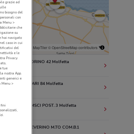
bile grazie ad
sulle
amo bisogno del
 personali con
o a Menu >
bblicitarie che
vigazione su
e hai navigato
(nel caso in cui
© MapTiler
© OpenStreetMap contributors
ificativi del
ettività e le
stra Privacy
VIA TEN. FIORINO 42 Molfetta
cato,
e tue
440 m
la nostra App.
nti generici e
C.SO FORNARI 84 Molfetta
 a Menu >
591 m
P.ZZA GRAMSCI POST. 3 Molfetta
fini
sonalizzati,
826 m
zi.
V. MAGG. ZEVERINO M.TO COM.B.1