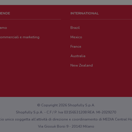
ZIENDE
INTERNATIONAL
iamo
Brazil
commerciali e marketing
Mexico
France
Australia
New Zealand
© Copyright 2026 Shopfully S.p.A.
Shopfully S.p.A. - C.F / P. Iva 03156531208 REA: MI-2029270
cio unico soggetta all’attività di direzione e coordinamento di MEDIA Central
Via Giosuè Borsi 9 - 20143 Milano