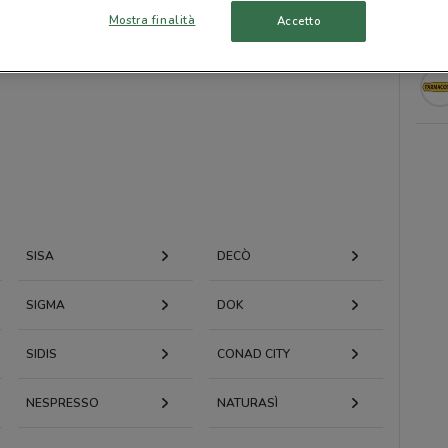
Mostra finalità
Accetto
SISA
DECÒ
SIGMA
DOK
SIDIS
CONAD CITY
NESPRESSO
NATURASÌ