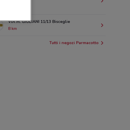
Giovinazzo
6 km
VIA M. GIULIANI 11/13 Bisceglie
8 km
Tutti i negozi Parmacotto