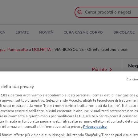
ICA
ESTATE
NOVITÀ
CURA CASA E CORPO
BRICOLAGE
ozi Parmacotto a MOLFETTA
VIA RICASOLI 25 - Offerte, telefono e orari
Neg
Più info
Contin
 della tua privacy
i
1012
partner archiviamo e accediamo ai dati personali, come i dati di navigazione g
ri univoci, sul tuo dispositivo. Selezionando Accetto, abiliti le tecnologie di tracciame
li scopi mostrati alla voce "Noi e i nostri partner trattiamo i dati da fornire". Nel caso 
ovessero essere disabilitate, alcuni contenuti e annunci visualizzati potrebbero non ess
re nuovamente a questo menu per modificare le tue scelte o per revocare il consenso
tra finalità in fondo alla pagina web. Tali scelte avranno effetto nel contesto del nost
 informazioni, consulta l'Informativa sulla privacy.
Privacy policy
i fornirti offerte più vicine ai tuoi bisogni: Utilizzando Shopfully/Tiendeo puoi visualizz