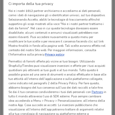
Ci importa della tua privacy
Chiama il negozio
Noi e i nostri
1012
partner archiviamo e accediamo ai dati personali,
come i dati di navigazione gli o identificatori univoci, sul tuo dispositivo.
Lunedì
Martedì
Mercoledì
n.d.
n.d.
n.d.
Selezionando Accetto, abiliti le tecnologie di tracciamento affinché
Giovedì
n.d.
supportino gli scopi mostrati alla voce "Noi e i nostri partner trattiamo i
Venerdì
Sabato
Domenica
n.d.
n.d.
n.d.
dati da fornire". Nel caso in cui queste tecnologie dovessero essere
225061005
disabilitate, alcuni contenuti e annunci visualizzati potrebbero non
essere rilevanti. Puoi accedere nuovamente a questo menu per
modificare le tue scelte o per revocare il consenso facendo clic sul link
San Babila
Mostra finalità in fondo alla pagina web. Tali scelte avranno effetto nel
contesto del nostro Sito web. Per maggiori informazioni, consulta
l'Informativa sulla privacy.
Privacy policy
Tutte le promozioni di questo negozio
Permettici di fornirti offerte più vicine ai tuoi bisogni: Utilizzando
Shopfully/Tiendeo puoi visualizzare inserzioni e offerte per i tuoi acquisti
quotidiani più attinenti ai tuoi gusti e al tuo mondo. Tutto questo è
possibile grazie ad una serie di strumenti e analisi effettuate in base alle
tue attività all'interno dell'applicazione e sulle piattaforme collegate,
come indicato nel paragrafo 2 della Privacy Policy. Per fare questo,
abbiamo bisogno del tuo consenso sull'uso dei dati raccolti a tale fine.
Se dai il tuo consenso condivideremo i tuoi dati personali con
Partners
in
tutto il mondo attraverso l’uso di SDK esterne. Puoi sempre cambiare
idea accedendo a Menu > Privacy > Personalizzazione, all’interno della
nostra App. Cosa succede se accetti: Le inserzioni pubblicitarie che
visualizzerai all'interno dell’app potranno trattare di argomenti relativi
alla tua cronologia di navigazione su piattaforme esterne a