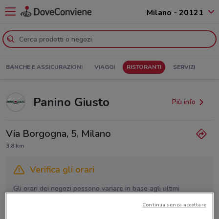
Milano - 20121
BANCHE E ASSICURAZIONI
VIAGGI
RISTORANTI
SERVIZI
Panino Giusto
Più info
Via Borgogna, 5, Milano
3.8 km
Verifica gli orari
Gli orari dei negozi possono variare in base agli ultimi
provvedimenti regionali o nazionali. Verifica l’accuratezza
Continua senza accettare
chiamando il negozio.