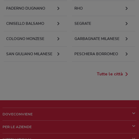
PADERNO DUGNANO
RHO
CINISELLO BALSAMO
SEGRATE
COLOGNO MONZESE
GARBAGNATE MILANESE
SAN GIULIANO MILANESE
PESCHIERA BORROMEO
Tutte le città
DOVECONVIENE
Cos'è DoveConviene
PER LE AZIENDE
Chi siamo
Cosa facciamo