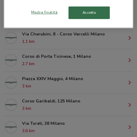
Mostra finalità
Accetto
© MapTiler
© OpenStreetMap contributors
Via Cherubini, 8 - Corso Vercelli Milano
1.1 km
Corso di Porta Ticinese, 1 Milano
2.7 km
Piazza XXIV Maggio, 4 Milano
3 km
Corso Garibaldi, 125 Milano
3 km
Via Turati, 38 Milano
3.6 km