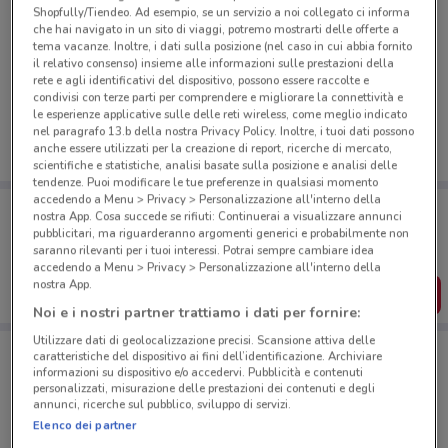
Shopfully/Tiendeo. Ad esempio, se un servizio a noi collegato ci informa
che hai navigato in un sito di viaggi, potremo mostrarti delle offerte a
tema vacanze. Inoltre, i dati sulla posizione (nel caso in cui abbia fornito
Ci dispiace, al momento non abbiamo pubblicato
il relativo consenso) insieme alle informazioni sulle prestazioni della
rete e agli identificativi del dispositivo, possono essere raccolte e
volantini nella tua zona. Riprova più tardi.
condivisi con terze parti per comprendere e migliorare la connettività e
le esperienze applicative sulle delle reti wireless, come meglio indicato
nel paragrafo 13.b della nostra Privacy Policy. Inoltre, i tuoi dati possono
anche essere utilizzati per la creazione di report, ricerche di mercato,
scientifiche e statistiche, analisi basate sulla posizione e analisi delle
tendenze. Puoi modificare le tue preferenze in qualsiasi momento
accedendo a Menu > Privacy > Personalizzazione all'interno della
Porta DoveConviene sempre con te!
nostra App. Cosa succede se rifiuti: Continuerai a visualizzare annunci
Puoi trovare le migliori offerte dei negozi vicino a te,
pubblicitari, ma riguarderanno argomenti generici e probabilmente non
salvarle e creare la tua lista del risparmio, comodamente
saranno rilevanti per i tuoi interessi. Potrai sempre cambiare idea
dal tuo cellulare.
accedendo a Menu > Privacy > Personalizzazione all'interno della
nostra App.
SCARICA L’APP
Noi e i nostri partner trattiamo i dati per fornire:
Utilizzare dati di geolocalizzazione precisi. Scansione attiva delle
caratteristiche del dispositivo ai fini dell’identificazione. Archiviare
informazioni su dispositivo e/o accedervi. Pubblicità e contenuti
Negozi Panino Giusto a Milano
personalizzati, misurazione delle prestazioni dei contenuti e degli
annunci, ricerche sul pubblico, sviluppo di servizi.
Elenco dei partner