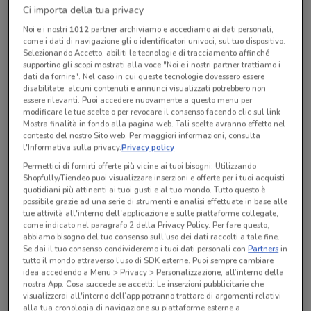
Ci importa della tua privacy
Chiama il negozio
Noi e i nostri
1012
partner archiviamo e accediamo ai dati personali,
come i dati di navigazione gli o identificatori univoci, sul tuo dispositivo.
Lunedì
Martedì
Mercoledì
Giovedì
n.d.
n.d.
n.d.
n.d.
Selezionando Accetto, abiliti le tecnologie di tracciamento affinché
Venerdì
n.d.
supportino gli scopi mostrati alla voce "Noi e i nostri partner trattiamo i
Sabato
Domenica
n.d.
n.d.
dati da fornire". Nel caso in cui queste tecnologie dovessero essere
225060672
disabilitate, alcuni contenuti e annunci visualizzati potrebbero non
essere rilevanti. Puoi accedere nuovamente a questo menu per
modificare le tue scelte o per revocare il consenso facendo clic sul link
Ang. Largo Carrobbio
Mostra finalità in fondo alla pagina web. Tali scelte avranno effetto nel
contesto del nostro Sito web. Per maggiori informazioni, consulta
l'Informativa sulla privacy.
Privacy policy
Tutte le promozioni di questo negozio
Permettici di fornirti offerte più vicine ai tuoi bisogni: Utilizzando
Shopfully/Tiendeo puoi visualizzare inserzioni e offerte per i tuoi acquisti
quotidiani più attinenti ai tuoi gusti e al tuo mondo. Tutto questo è
possibile grazie ad una serie di strumenti e analisi effettuate in base alle
tue attività all'interno dell'applicazione e sulle piattaforme collegate,
come indicato nel paragrafo 2 della Privacy Policy. Per fare questo,
abbiamo bisogno del tuo consenso sull'uso dei dati raccolti a tale fine.
Se dai il tuo consenso condivideremo i tuoi dati personali con
Partners
in
tutto il mondo attraverso l’uso di SDK esterne. Puoi sempre cambiare
idea accedendo a Menu > Privacy > Personalizzazione, all’interno della
nostra App. Cosa succede se accetti: Le inserzioni pubblicitarie che
visualizzerai all'interno dell’app potranno trattare di argomenti relativi
alla tua cronologia di navigazione su piattaforme esterne a