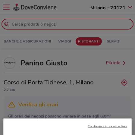
Milano - 20121
BANCHE E ASSICURAZIONI
VIAGGI
RISTORANTI
SERVIZI
Panino Giusto
Più info
Corso di Porta Ticinese, 1, Milano
2.7 km
Verifica gli orari
Gli orari dei negozi possono variare in base agli ultimi
provvedimenti regionali o nazionali. Verifica l’accuratezza
Continua senza accettare
chiamando il negozio.