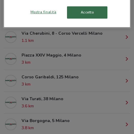
Mostra finalità
Accetto
© MapTiler
© OpenStreetMap contributors
Via Cherubini, 8 - Corso Vercelli Milano
1.1 km
Piazza XXIV Maggio, 4 Milano
3 km
Corso Garibaldi, 125 Milano
3 km
Via Turati, 38 Milano
3.6 km
Via Borgogna, 5 Milano
3.8 km