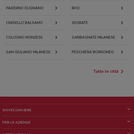
PADERNO DUGNANO
RHO
CINISELLO BALSAMO
SEGRATE
COLOGNO MONZESE
GARBAGNATE MILANESE
SAN GIULIANO MILANESE
PESCHIERA BORROMEO
Tutte le città
DOVECONVIENE
Cos'è DoveConviene
PER LE AZIENDE
Chi siamo
Cosa facciamo