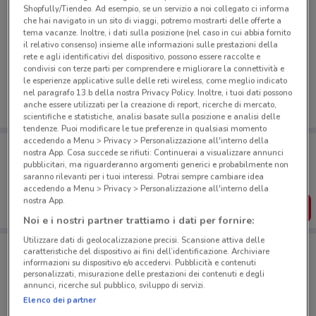
Shopfully/Tiendeo. Ad esempio, se un servizio a noi collegato ci informa
che hai navigato in un sito di viaggi, potremo mostrarti delle offerte a
tema vacanze. Inoltre, i dati sulla posizione (nel caso in cui abbia fornito
Ci dispiace, al momento non abbiamo pubblicato
il relativo consenso) insieme alle informazioni sulle prestazioni della
rete e agli identificativi del dispositivo, possono essere raccolte e
volantini nella tua zona. Riprova più tardi.
condivisi con terze parti per comprendere e migliorare la connettività e
le esperienze applicative sulle delle reti wireless, come meglio indicato
nel paragrafo 13.b della nostra Privacy Policy. Inoltre, i tuoi dati possono
anche essere utilizzati per la creazione di report, ricerche di mercato,
scientifiche e statistiche, analisi basate sulla posizione e analisi delle
tendenze. Puoi modificare le tue preferenze in qualsiasi momento
accedendo a Menu > Privacy > Personalizzazione all'interno della
Porta DoveConviene sempre con te!
nostra App. Cosa succede se rifiuti: Continuerai a visualizzare annunci
Puoi trovare le migliori offerte dei negozi vicino a te,
pubblicitari, ma riguarderanno argomenti generici e probabilmente non
salvarle e creare la tua lista del risparmio, comodamente
saranno rilevanti per i tuoi interessi. Potrai sempre cambiare idea
dal tuo cellulare.
accedendo a Menu > Privacy > Personalizzazione all'interno della
nostra App.
SCARICA L’APP
Noi e i nostri partner trattiamo i dati per fornire:
Utilizzare dati di geolocalizzazione precisi. Scansione attiva delle
caratteristiche del dispositivo ai fini dell’identificazione. Archiviare
informazioni su dispositivo e/o accedervi. Pubblicità e contenuti
Negozi Panino Giusto a Milano
personalizzati, misurazione delle prestazioni dei contenuti e degli
annunci, ricerche sul pubblico, sviluppo di servizi.
Elenco dei partner