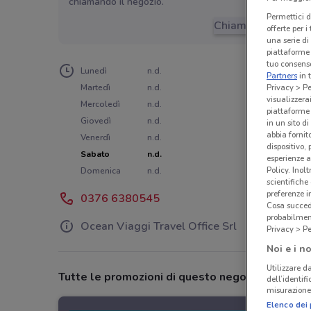
chiamando il negozio.
Permettici d
Chiama il negozio
offerte per 
una serie di
piattaforme 
tuo consenso
Lunedì
n.d.
Partners
in 
Privacy > Pe
Martedì
n.d.
visualizzera
Mercoledì
n.d.
piattaforme 
Giovedì
n.d.
in un sito d
abbia fornit
Venerdì
n.d.
dispositivo,
Sabato
n.d.
esperienze a
Policy. Inolt
Domenica
n.d.
scientifiche
preferenze 
0376 6380545
Cosa succede
probabilmen
Ocean Viaggi Travel Office Srl
Privacy > Pe
Noi e i no
Utilizzare da
Tutte le promozioni di questo negozio
dell’identif
misurazione 
Elenco dei 