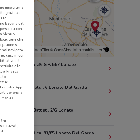
are inserzioni e
bile grazie ad
sulle
amo bisogno del
 personali con
o a Menu >
bblicitarie che
vigazione su
© MapTiler
© OpenStreetMap contributors
e hai navigato
(nel caso in cui
ificativi del
Via Mantova, 36 S.P. 567 Lonato
ettività e le
stra Privacy
5.1 km
cato,
e tue
Corso Garibaldi, 6 Lonato Del Garda
la nostra App.
nti generici e
7.8 km
 a Menu >
Via Cesare Battisti, 2/G Lonato
7.8 km
fini
sonalizzati,
zi.
Via Repubblica, 83/85 Lonato Del Garda