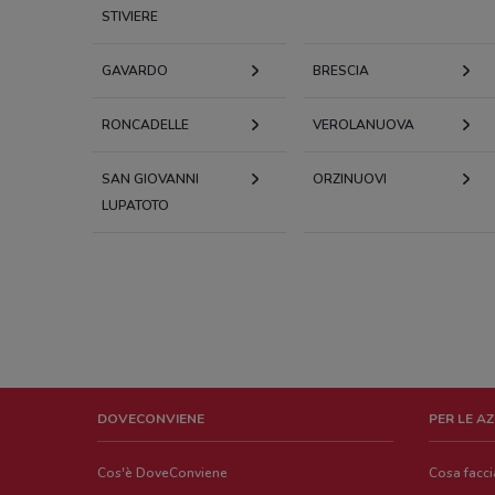
STIVIERE
GAVARDO
BRESCIA
RONCADELLE
VEROLANUOVA
SAN GIOVANNI
ORZINUOVI
LUPATOTO
DOVECONVIENE
PER LE A
Cos'è DoveConviene
Cosa facc