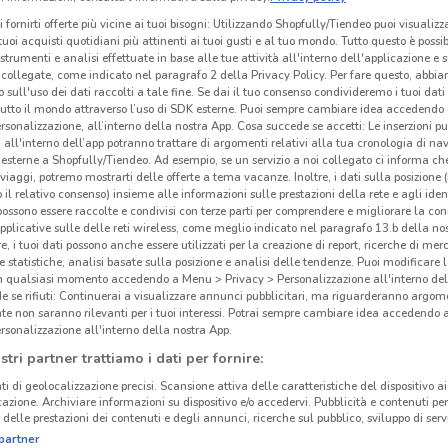
i fornirti offerte più vicine ai tuoi bisogni: Utilizzando Shopfully/Tiendeo puoi visualizz
i tuoi acquisti quotidiani più attinenti ai tuoi gusti e al tuo mondo. Tutto questo è possi
 strumenti e analisi effettuate in base alle tue attività all'interno dell'applicazione e 
collegate, come indicato nel paragrafo 2 della Privacy Policy. Per fare questo, abbi
 sull'uso dei dati raccolti a tale fine. Se dai il tuo consenso condivideremo i tuoi dati
tutto il mondo attraverso l’uso di SDK esterne. Puoi sempre cambiare idea accedend
rsonalizzazione, all’interno della nostra App. Cosa succede se accetti: Le inserzioni pu
i all'interno dell’app potranno trattare di argomenti relativi alla tua cronologia di na
esterne a Shopfully/Tiendeo. Ad esempio, se un servizio a noi collegato ci informa ch
i viaggi, potremo mostrarti delle offerte a tema vacanze. Inoltre, i dati sulla posizione 
o il relativo consenso) insieme alle informazioni sulle prestazioni della rete e agli ident
 possono essere raccolte e condivisi con terze parti per comprendere e migliorare la conn
pplicative sulle delle reti wireless, come meglio indicato nel paragrafo 13.b della no
re, i tuoi dati possono anche essere utilizzati per la creazione di report, ricerche di mer
 e statistiche, analisi basate sulla posizione e analisi delle tendenze. Puoi modificare l
in qualsiasi momento accedendo a Menu > Privacy > Personalizzazione all'interno del
 se rifiuti: Continuerai a visualizzare annunci pubblicitari, ma riguarderanno argome
te non saranno rilevanti per i tuoi interessi. Potrai sempre cambiare idea accedendo
rsonalizzazione all'interno della nostra App.
stri partner trattiamo i dati per fornire:
ti di geolocalizzazione precisi. Scansione attiva delle caratteristiche del dispositivo ai 
icazione. Archiviare informazioni su dispositivo e/o accedervi. Pubblicità e contenuti per
delle prestazioni dei contenuti e degli annunci, ricerche sul pubblico, sviluppo di servi
partner