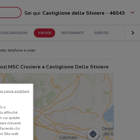
Sei qui:
Castiglione delle Stiviere - 46043
ASSICURAZIONI
VIAGGI
RISTORANTI
SERVIZI
ferte, telefono e orari
ozi MSC Crociere a Castiglione Delle Stiviere
ua senza accettare
li o
nto affinché
in cui queste
ere rilevanti.
 facendo clic
ro Sito web.