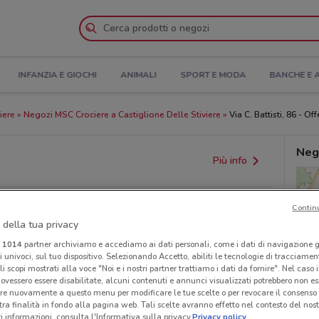
INFANZIA E GIOCHI
ANIMALI
SPORT E MODA
BANCHE E 
iere
Negozi MSC Crociere a Castiglione Delle Stiviere
Via C. Battisti, 86 - Of
Neg
Più info
Contin
 della tua privacy
i
1014
partner archiviamo e accediamo ai dati personali, come i dati di navigazione g
ri univoci, sul tuo dispositivo. Selezionando Accetto, abiliti le tecnologie di tracciame
li scopi mostrati alla voce "Noi e i nostri partner trattiamo i dati da fornire". Nel caso 
ovessero essere disabilitate, alcuni contenuti e annunci visualizzati potrebbero non ess
re nuovamente a questo menu per modificare le tue scelte o per revocare il consenso
provvedimenti regionali o nazionali. Verifica l’accuratezza
tra finalità in fondo alla pagina web. Tali scelte avranno effetto nel contesto del nost
 informazioni, consulta l'Informativa sulla privacy.
Privacy policy