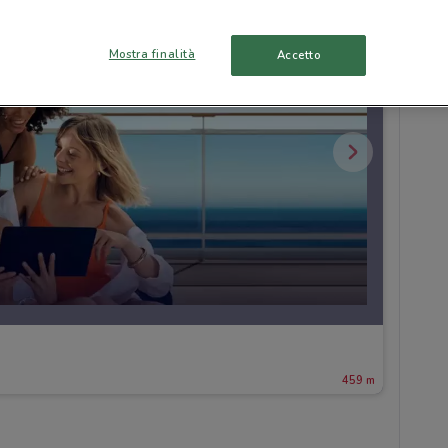
Mostra finalità
Accetto
459 m