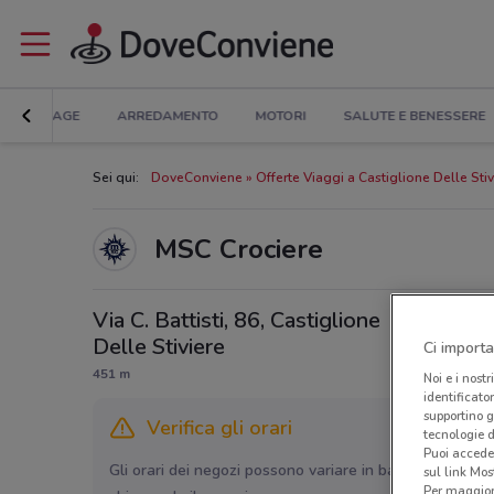
BRICOLAGE
ARREDAMENTO
MOTORI
SALUTE E BENESSERE
Sei qui:
DoveConviene
Offerte Viaggi a Castiglione Delle Stiv
MSC Crociere
Via C. Battisti, 86, Castiglione
Delle Stiviere
Ci importa
451 m
Noi e i nostr
identificato
supportino g
Verifica gli orari
tecnologie d
Puoi accede
Gli orari dei negozi possono variare in base agli ultimi 
sul link Mos
Per maggiori