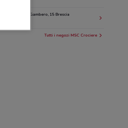
8.2 km
Corsia Del Gambero, 15 Brescia
26.5 km
Tutti i negozi MSC Crociere