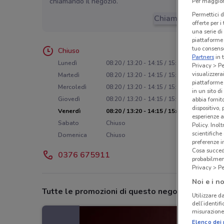
chiamando il negozio.
Per maggiori
Permettici d
Chiama il negozio
offerte per 
una serie di
piattaforme 
tuo consenso
Chiuso
Partners
in 
Lunedì
08:20 / 13:20 - 14:15 / 15:45
Privacy > Pe
visualizzera
Martedì
08:20 / 13:20 - 14:15 / 15:45
piattaforme 
Mercoledì
08:20 / 13:20 - 14:15 / 15:45
in un sito d
Giovedì
08:20 / 13:20 - 14:15 / 15:45
abbia fornit
dispositivo,
Venerdì
08:20 / 13:20 - 14:15 / 15:45
esperienze a
Sabato
Chiuso
Policy. Inolt
scientifiche
Domenica
Chiuso
preferenze 
Cosa succede
0376 675911
probabilmen
Privacy > Pe
Noi e i no
Tutte le promozioni di questo negozio
Utilizzare da
dell’identif
misurazione 
Elenco dei 