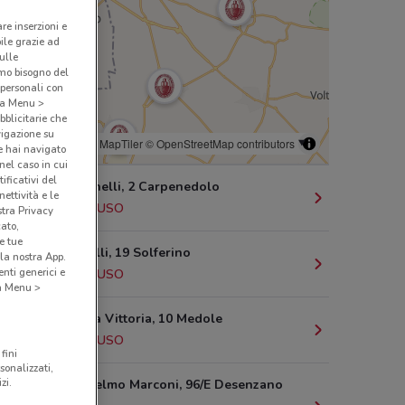
are inserzioni e
bile grazie ad
sulle
amo bisogno del
 personali con
o a Menu >
bblicitarie che
vigazione su
© MapTiler
© OpenStreetMap contributors
e hai navigato
(nel caso in cui
ificativi del
Via Baronchelli, 2 Carpenedolo
ettività e le
5.4 km
CHIUSO
stra Privacy
cato,
e tue
Piazza Torelli, 19 Solferino
la nostra App.
nti generici e
6.5 km
CHIUSO
 a Menu >
Piazza Della Vittoria, 10 Medole
7.3 km
CHIUSO
fini
sonalizzati,
zi.
Viale Guglielmo Marconi, 96/E Desenzano