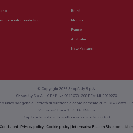
iamo
Brazil
commerciali e marketing
Mexico
France
Australia
New Zealand
© Copyright 2026 Shopfully S.p.A.
Shopfully S.p.A. - C.F / P. Iva 03156531208 REA: MI-2029270
cio unico soggetta all’attività di direzione e coordinamento di MEDIA Central
Via Giosuè Borsi 9 - 20143 Milano
Capitale Sociale sottoscritto e versato: € 50.000,00
 Condizioni
Privacy policy
Cookie policy
Informativa Beacon Bluetooth
Most