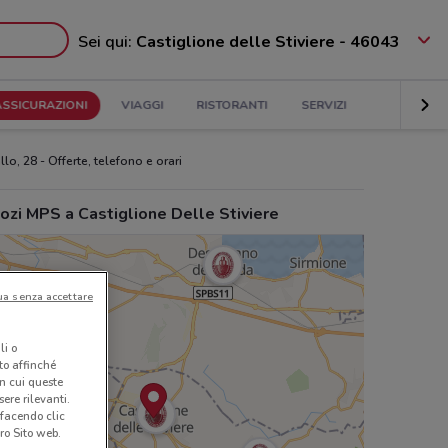
Sei qui:
Castiglione delle Stiviere - 46043
ASSICURAZIONI
VIAGGI
RISTORANTI
SERVIZI
o, 28 - Offerte, telefono e orari
ozi MPS a Castiglione Delle Stiviere
ua senza accettare
li o
nto affinché
in cui queste
ere rilevanti.
 facendo clic
ro Sito web.