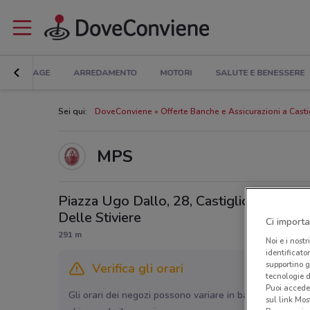
BRICOLAGE
ARREDAMENTO
MOTORI
SALUTE E BENESSERE
Sei qui:
DoveConviene
Offerte Banche e Assicurazioni a Casti
MPS
Piazza Ugo Dallo, 28, Castiglione
Delle Stiviere
Ci importa
291 m
Noi e i nostr
identificato
supportino g
Verifica gli orari
tecnologie d
Puoi accede
Gli orari dei negozi possono variare in base agli ultimi 
sul link Mos