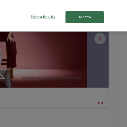
Mostra finalità
Accetto
318 m