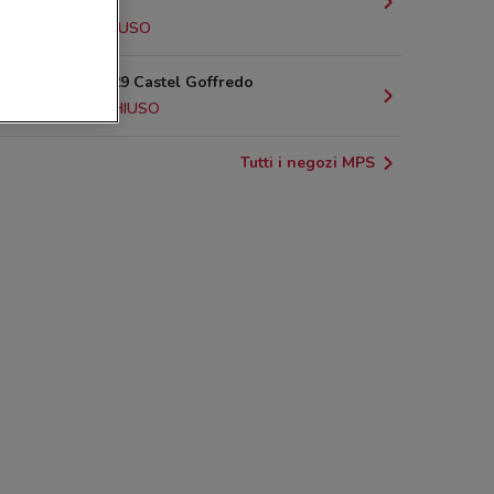
Del Garda
9.5 km
CHIUSO
Via Roma, 29 Castel Goffredo
10.3 km
CHIUSO
Tutti i negozi MPS