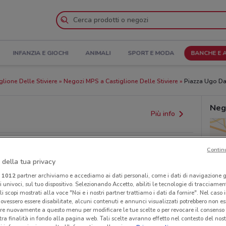
INFANZIA E GIOCHI
ANIMALI
SPORT E MODA
BANCHE E 
glione Delle Stiviere
Negozi MPS a Castiglione Delle Stiviere
Piazza Ugo Dall
Neg
Più info
Contin
 della tua privacy
i
1012
partner archiviamo e accediamo ai dati personali, come i dati di navigazione g
ri univoci, sul tuo dispositivo. Selezionando Accetto, abiliti le tecnologie di tracciame
li scopi mostrati alla voce "Noi e i nostri partner trattiamo i dati da fornire". Nel caso 
ovessero essere disabilitate, alcuni contenuti e annunci visualizzati potrebbero non ess
re nuovamente a questo menu per modificare le tue scelte o per revocare il consenso
provvedimenti regionali o nazionali. Verifica l’accuratezza
tra finalità in fondo alla pagina web. Tali scelte avranno effetto nel contesto del nost