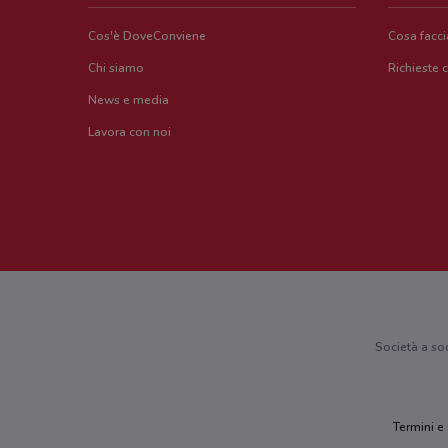
Cos'è DoveConviene
Cosa facc
Chi siamo
Richieste 
News e media
Lavora con noi
Società a so
Termini e