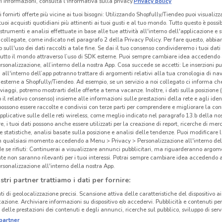
 informazioni, consulta l'Informativa sulla privacy.
Privacy policy
i fornirti offerte più vicine ai tuoi bisogni: Utilizzando Shopfully/Tiendeo puoi visualizz
i tuoi acquisti quotidiani più attinenti ai tuoi gusti e al tuo mondo. Tutto questo è possi
 strumenti e analisi effettuate in base alle tue attività all'interno dell'applicazione e 
collegate, come indicato nel paragrafo 2 della Privacy Policy. Per fare questo, abbi
 sull'uso dei dati raccolti a tale fine. Se dai il tuo consenso condivideremo i tuoi dati
tutto il mondo attraverso l’uso di SDK esterne. Puoi sempre cambiare idea accedend
rsonalizzazione, all’interno della nostra App. Cosa succede se accetti: Le inserzioni pu
i all'interno dell’app potranno trattare di argomenti relativi alla tua cronologia di na
esterne a Shopfully/Tiendeo. Ad esempio, se un servizio a noi collegato ci informa ch
i viaggi, potremo mostrarti delle offerte a tema vacanze. Inoltre, i dati sulla posizione 
o il relativo consenso) insieme alle informazioni sulle prestazioni della rete e agli ident
 possono essere raccolte e condivisi con terze parti per comprendere e migliorare la conn
pplicative sulle delle reti wireless, come meglio indicato nel paragrafo 13.b della no
re, i tuoi dati possono anche essere utilizzati per la creazione di report, ricerche di mer
 e statistiche, analisi basate sulla posizione e analisi delle tendenze. Puoi modificare l
in qualsiasi momento accedendo a Menu > Privacy > Personalizzazione all'interno del
 se rifiuti: Continuerai a visualizzare annunci pubblicitari, ma riguarderanno argome
te non saranno rilevanti per i tuoi interessi. Potrai sempre cambiare idea accedendo
rsonalizzazione all'interno della nostra App.
stri partner trattiamo i dati per fornire:
ti di geolocalizzazione precisi. Scansione attiva delle caratteristiche del dispositivo ai 
icazione. Archiviare informazioni su dispositivo e/o accedervi. Pubblicità e contenuti per
delle prestazioni dei contenuti e degli annunci, ricerche sul pubblico, sviluppo di servi
partner