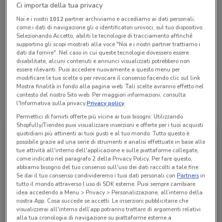
Ci importa della tua privacy
Chiama il negozio
Noi e i nostri
1012
partner archiviamo e accediamo ai dati personali,
come i dati di navigazione gli o identificatori univoci, sul tuo dispositivo.
Selezionando Accetto, abiliti le tecnologie di tracciamento affinché
Chiuso
supportino gli scopi mostrati alla voce "Noi e i nostri partner trattiamo i
Lunedì
Martedì
Mercoledì
Giovedì
08:20 / 13:35 - 14:30 / 15:45
08:20 / 13:35 - 14:30 / 15:45
08:20 / 13:35 - 14:30 / 15:45
08:20 / 13:35 - 14:30 / 15:45
dati da fornire". Nel caso in cui queste tecnologie dovessero essere
Venerdì
08:20 / 13:35 - 14:30 / 15:45
Sabato
Domenica
Chiuso
Chiuso
disabilitate, alcuni contenuti e annunci visualizzati potrebbero non
essere rilevanti. Puoi accedere nuovamente a questo menu per
0966 447411
modificare le tue scelte o per revocare il consenso facendo clic sul link
Mostra finalità in fondo alla pagina web. Tali scelte avranno effetto nel
contesto del nostro Sito web. Per maggiori informazioni, consulta
l'Informativa sulla privacy.
Privacy policy
Tutte le promozioni di questo negozio
Permettici di fornirti offerte più vicine ai tuoi bisogni: Utilizzando
Shopfully/Tiendeo puoi visualizzare inserzioni e offerte per i tuoi acquisti
quotidiani più attinenti ai tuoi gusti e al tuo mondo. Tutto questo è
possibile grazie ad una serie di strumenti e analisi effettuate in base alle
tue attività all'interno dell'applicazione e sulle piattaforme collegate,
come indicato nel paragrafo 2 della Privacy Policy. Per fare questo,
abbiamo bisogno del tuo consenso sull'uso dei dati raccolti a tale fine.
Se dai il tuo consenso condivideremo i tuoi dati personali con
Partners
in
tutto il mondo attraverso l’uso di SDK esterne. Puoi sempre cambiare
idea accedendo a Menu > Privacy > Personalizzazione, all’interno della
nostra App. Cosa succede se accetti: Le inserzioni pubblicitarie che
visualizzerai all'interno dell’app potranno trattare di argomenti relativi
alla tua cronologia di navigazione su piattaforme esterne a