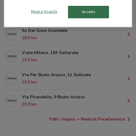
Via Del Lavoro, 45 Solbiate Arno
Mostra finalità
Accetto
11 km
Ss Dei Giovi Grandate
18.9 km
Viale Milano, 163 Gallarate
19.3 km
Via Per Busto Arsizio, 11 Solbiate
19.9 km
Via Pirandello, 9 Busto Arsizio
23.9 km
Tutti i negozi + Medical Parafarmacia