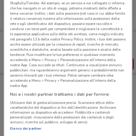
Shopfully/Tiendeo. Ad esempio, se un servizio a noi collegato ci informa
+ Medical Parafarmacia
che hai navigato in un sito di viaggi, potremo mostrarti delle offerte a
tema vacanze. Inoltre, i dati sulla posizione (nel caso in cui abbia fornito
Scade il 08/09
3.1 km
il relativo consenso) insieme alle informazioni sulle prestazioni della
rete e agli identificativi del dispositivo, possono essere raccolte e
condivisi con terze parti per comprendere e migliorare la connettività e
le esperienze applicative sulle delle reti wireless, come meglio indicato
Porta DoveConviene sempre con te!
nel paragrafo 13.b della nostra Privacy Policy. Inoltre, i tuoi dati possono
Puoi trovare le migliori offerte dei negozi vicino a te,
anche essere utilizzati per la creazione di report, ricerche di mercato,
salvarle e creare la tua lista del risparmio, comodamente
scientifiche e statistiche, analisi basate sulla posizione e analisi delle
dal tuo cellulare.
tendenze. Puoi modificare le tue preferenze in qualsiasi momento
accedendo a Menu > Privacy > Personalizzazione all'interno della
SCARICA L’APP
nostra App. Cosa succede se rifiuti: Continuerai a visualizzare annunci
pubblicitari, ma riguarderanno argomenti generici e probabilmente non
saranno rilevanti per i tuoi interessi. Potrai sempre cambiare idea
accedendo a Menu > Privacy > Personalizzazione all'interno della
nostra App.
Negozi + Medical Parafarmacia a Varese
Noi e i nostri partner trattiamo i dati per fornire:
Utilizzare dati di geolocalizzazione precisi. Scansione attiva delle
caratteristiche del dispositivo ai fini dell’identificazione. Archiviare
informazioni su dispositivo e/o accedervi. Pubblicità e contenuti
personalizzati, misurazione delle prestazioni dei contenuti e degli
annunci, ricerche sul pubblico, sviluppo di servizi.
Elenco dei partner
© MapTiler
© OpenStreetMap contributors