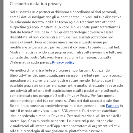
Ci importa della tua privacy
Chiama il negozio
Noi e i nostri
1012
partner archiviamo e accediamo ai dati personali,
come i dati di navigazione gli o identificatori univoci, sul tuo dispositivo.
Lunedì
Martedì
Mercoledì
Giovedì
n.d.
n.d.
n.d.
n.d.
Selezionando Accetto, abiliti le tecnologie di tracciamento affinché
Venerdì
n.d.
supportino gli scopi mostrati alla voce "Noi e i nostri partner trattiamo i
Sabato
Domenica
n.d.
n.d.
dati da fornire". Nel caso in cui queste tecnologie dovessero essere
0332 345849
disabilitate, alcuni contenuti e annunci visualizzati potrebbero non
essere rilevanti. Puoi accedere nuovamente a questo menu per
modificare le tue scelte o per revocare il consenso facendo clic sul link
Iper Varese
Mostra finalità in fondo alla pagina web. Tali scelte avranno effetto nel
contesto del nostro Sito web. Per maggiori informazioni, consulta
l'Informativa sulla privacy.
Privacy policy
Tutte le promozioni di questo negozio
Permettici di fornirti offerte più vicine ai tuoi bisogni: Utilizzando
Shopfully/Tiendeo puoi visualizzare inserzioni e offerte per i tuoi acquisti
quotidiani più attinenti ai tuoi gusti e al tuo mondo. Tutto questo è
possibile grazie ad una serie di strumenti e analisi effettuate in base alle
tue attività all'interno dell'applicazione e sulle piattaforme collegate,
come indicato nel paragrafo 2 della Privacy Policy. Per fare questo,
abbiamo bisogno del tuo consenso sull'uso dei dati raccolti a tale fine.
Se dai il tuo consenso condivideremo i tuoi dati personali con
Partners
in
tutto il mondo attraverso l’uso di SDK esterne. Puoi sempre cambiare
idea accedendo a Menu > Privacy > Personalizzazione, all’interno della
nostra App. Cosa succede se accetti: Le inserzioni pubblicitarie che
visualizzerai all'interno dell’app potranno trattare di argomenti relativi
alla tua cronologia di navigazione su piattaforme esterne a