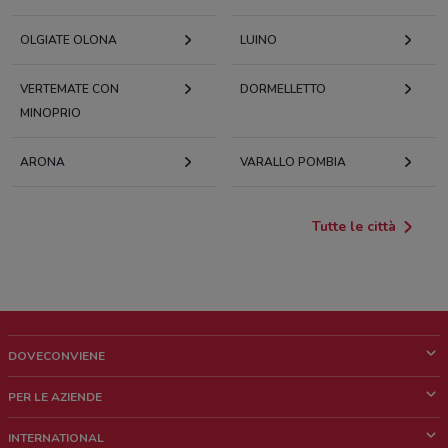
OLGIATE OLONA
LUINO
VERTEMATE CON
DORMELLETTO
MINOPRIO
ARONA
VARALLO POMBIA
Tutte le città
DOVECONVIENE
Cos'è DoveConviene
PER LE AZIENDE
Chi siamo
Cosa facciamo
INTERNATIONAL