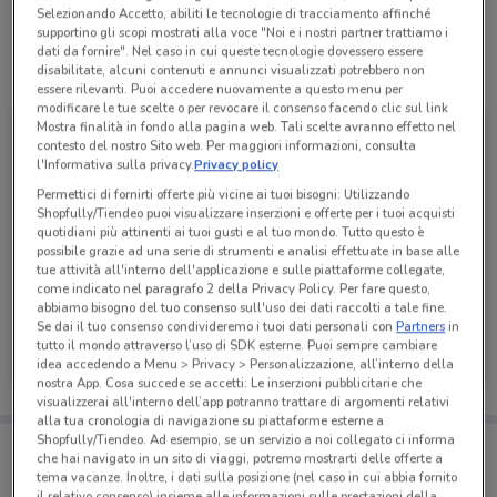
Selezionando Accetto, abiliti le tecnologie di tracciamento affinché
supportino gli scopi mostrati alla voce "Noi e i nostri partner trattiamo i
dati da fornire". Nel caso in cui queste tecnologie dovessero essere
disabilitate, alcuni contenuti e annunci visualizzati potrebbero non
Tutte le promozioni di questo negozio
essere rilevanti. Puoi accedere nuovamente a questo menu per
modificare le tue scelte o per revocare il consenso facendo clic sul link
Mostra finalità in fondo alla pagina web. Tali scelte avranno effetto nel
contesto del nostro Sito web. Per maggiori informazioni, consulta
l'Informativa sulla privacy.
Privacy policy
Permettici di fornirti offerte più vicine ai tuoi bisogni: Utilizzando
Shopfully/Tiendeo puoi visualizzare inserzioni e offerte per i tuoi acquisti
quotidiani più attinenti ai tuoi gusti e al tuo mondo. Tutto questo è
possibile grazie ad una serie di strumenti e analisi effettuate in base alle
tue attività all'interno dell'applicazione e sulle piattaforme collegate,
come indicato nel paragrafo 2 della Privacy Policy. Per fare questo,
abbiamo bisogno del tuo consenso sull'uso dei dati raccolti a tale fine.
Se dai il tuo consenso condivideremo i tuoi dati personali con
Partners
in
Lidl
tutto il mondo attraverso l’uso di SDK esterne. Puoi sempre cambiare
idea accedendo a Menu > Privacy > Personalizzazione, all’interno della
Scade mercoledì
1.4 km
nostra App. Cosa succede se accetti: Le inserzioni pubblicitarie che
visualizzerai all'interno dell’app potranno trattare di argomenti relativi
alla tua cronologia di navigazione su piattaforme esterne a
Shopfully/Tiendeo. Ad esempio, se un servizio a noi collegato ci informa
Porta DoveConviene sempre con te!
che hai navigato in un sito di viaggi, potremo mostrarti delle offerte a
Puoi trovare le migliori offerte dei negozi vicino a te,
tema vacanze. Inoltre, i dati sulla posizione (nel caso in cui abbia fornito
salvarle e creare la tua lista del risparmio, comodamente
il relativo consenso) insieme alle informazioni sulle prestazioni della