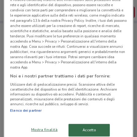
dal tuo cellulare.
rete e agli identificativi del dispositivo, possono essere raccolte e
condivisi con terze parti per comprendere e migliorare la connettività e
SCARICA L’APP
le esperienze applicative sulle delle reti wireless, come meglio indicato
nel paragrafo 13.b della nostra Privacy Policy. Inoltre, i tuoi dati possono
anche essere utilizzati per la creazione di report, ricerche di mercato,
scientifiche e statistiche, analisi basate sulla posizione e analisi delle
Negozi Lidl a Nizza Monferrato
tendenze. Puoi modificare le tue preferenze in qualsiasi momento
accedendo a Menu > Privacy > Personalizzazione all'interno della
nostra App. Cosa succede se rifiuti: Continuerai a visualizzare annunci
pubblicitari, ma riguarderanno argomenti generici e probabilmente non
saranno rilevanti per i tuoi interessi. Potrai sempre cambiare idea
accedendo a Menu > Privacy > Personalizzazione all'interno della
nostra App.
Noi e i nostri partner trattiamo i dati per fornire:
© MapTiler
© OpenStreetMap contributors
Utilizzare dati di geolocalizzazione precisi. Scansione attiva delle
caratteristiche del dispositivo ai fini dell’identificazione. Archiviare
Via Tempia, 16 Canelli
informazioni su dispositivo e/o accedervi. Pubblicità e contenuti
personalizzati, misurazione delle prestazioni dei contenuti e degli
6.7 km
APERTO
annunci, ricerche sul pubblico, sviluppo di servizi.
Elenco dei partner
Circonvallazione, 128 Acqui Terme
13.9 km
APERTO
Mostra finalità
Accetto