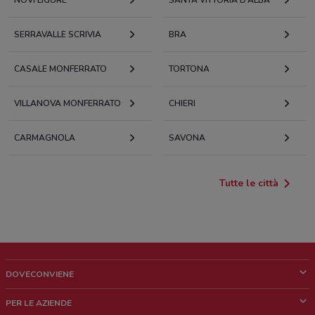
NOVI LIGURE
SANTA VITTORIA D’ALBA
SERRAVALLE SCRIVIA
BRA
CASALE MONFERRATO
TORTONA
VILLANOVA MONFERRATO
CHIERI
CARMAGNOLA
SAVONA
Tutte le città
DOVECONVIENE
Cos'è DoveConviene
PER LE AZIENDE