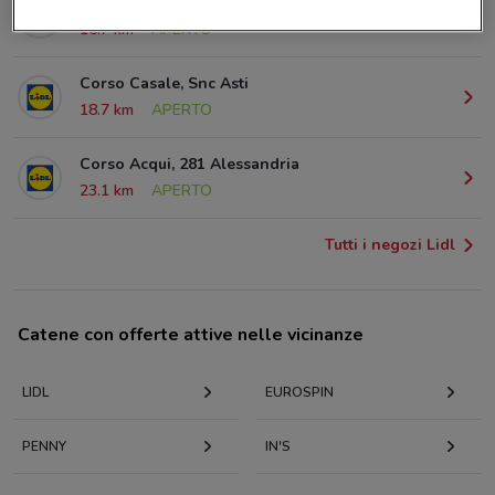
Corso Savona Asti
16.7 km
APERTO
Corso Casale, Snc Asti
18.7 km
APERTO
Corso Acqui, 281 Alessandria
23.1 km
APERTO
Tutti i negozi Lidl
Catene con offerte attive nelle vicinanze
LIDL
EUROSPIN
PENNY
IN'S