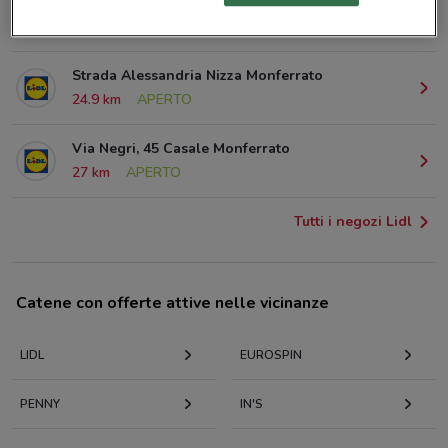
Via Pietro Isola, 62 Novi Ligure
20.9 km
APERTO
Strada Alessandria Nizza Monferrato
24.9 km
APERTO
Via Negri, 45 Casale Monferrato
27 km
APERTO
Tutti i negozi Lidl
Catene con offerte attive nelle vicinanze
LIDL
EUROSPIN
PENNY
IN'S