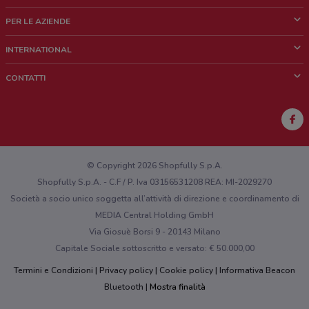
Cos'è DoveConviene
PER LE AZIENDE
Chi siamo
Cosa facciamo
INTERNATIONAL
News e media
Richieste commerciali e marketing
Brazil
CONTATTI
Lavora con noi
Mexico
Segnalazione punto vendita
France
Segnalazione Volantino
Australia
Hai un malfunzionamento sul web o sull'app?
New Zealand
© Copyright 2026 Shopfully S.p.A.
Shopfully S.p.A. - C.F / P. Iva 03156531208 REA: MI-2029270
Società a socio unico soggetta all’attività di direzione e coordinamento di
MEDIA Central Holding GmbH
Via Giosuè Borsi 9 - 20143 Milano
Capitale Sociale sottoscritto e versato: € 50.000,00
Termini e Condizioni
Privacy policy
Cookie policy
Informativa Beacon
Bluetooth
Mostra finalità