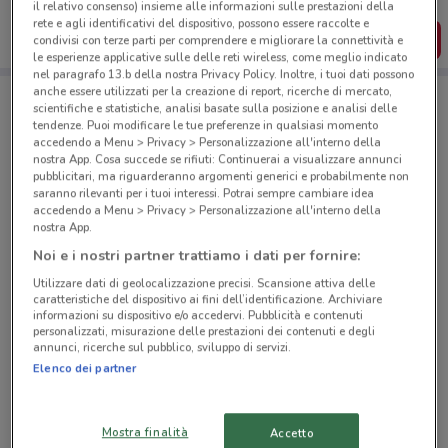
dal tuo cellulare.
il relativo consenso) insieme alle informazioni sulle prestazioni della
rete e agli identificativi del dispositivo, possono essere raccolte e
SCARICA L’APP
condivisi con terze parti per comprendere e migliorare la connettività e
le esperienze applicative sulle delle reti wireless, come meglio indicato
nel paragrafo 13.b della nostra Privacy Policy. Inoltre, i tuoi dati possono
anche essere utilizzati per la creazione di report, ricerche di mercato,
scientifiche e statistiche, analisi basate sulla posizione e analisi delle
Negozi Lidl a Alessandria
tendenze. Puoi modificare le tue preferenze in qualsiasi momento
accedendo a Menu > Privacy > Personalizzazione all'interno della
nostra App. Cosa succede se rifiuti: Continuerai a visualizzare annunci
pubblicitari, ma riguarderanno argomenti generici e probabilmente non
saranno rilevanti per i tuoi interessi. Potrai sempre cambiare idea
accedendo a Menu > Privacy > Personalizzazione all'interno della
nostra App.
Noi e i nostri partner trattiamo i dati per fornire:
© MapTiler
© OpenStreetMap contributors
Utilizzare dati di geolocalizzazione precisi. Scansione attiva delle
caratteristiche del dispositivo ai fini dell’identificazione. Archiviare
Corso Acqui, 281 Alessandria
informazioni su dispositivo e/o accedervi. Pubblicità e contenuti
2.7 km
APERTO
personalizzati, misurazione delle prestazioni dei contenuti e degli
annunci, ricerche sul pubblico, sviluppo di servizi.
Elenco dei partner
Via Postumia, 26 Tortona
19 km
APERTO
Mostra finalità
Accetto