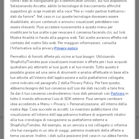
come i dati di navigazione gli o identificatori univoci, sul tuo dispositivo.
Selezionando Accetto, abiliti le tecnologie di tracciamento affinché
supportino gli scopi mostrati alla voce "Noi e i nostri partner trattiamo i
dati da fornire". Nel caso in cui queste tecnologie dovessero essere
Tutte le promozioni di questo negozio
disabilitate, alcuni contenuti e annunci visualizzati potrebbero non
essere rilevanti. Puoi accedere nuovamente a questo menu per
modificare le tue scelte o per revocare il consenso facendo clic sul link
Mostra finalità in fondo alla pagina web. Tali scelte avranno effetto nel
contesto del nostro Sito web. Per maggiori informazioni, consulta
l'Informativa sulla privacy.
Privacy policy
Permettici di fornirti offerte più vicine ai tuoi bisogni: Utilizzando
Shopfully/Tiendeo puoi visualizzare inserzioni e offerte per i tuoi acquisti
quotidiani più attinenti ai tuoi gusti e al tuo mondo. Tutto questo è
possibile grazie ad una serie di strumenti e analisi effettuate in base alle
tue attività all'interno dell'applicazione e sulle piattaforme collegate,
come indicato nel paragrafo 2 della Privacy Policy. Per fare questo,
abbiamo bisogno del tuo consenso sull'uso dei dati raccolti a tale fine.
Lidl
Se dai il tuo consenso condivideremo i tuoi dati personali con
Partners
in
tutto il mondo attraverso l’uso di SDK esterne. Puoi sempre cambiare
Scade mercoledì
1.1 km
idea accedendo a Menu > Privacy > Personalizzazione, all’interno della
nostra App. Cosa succede se accetti: Le inserzioni pubblicitarie che
visualizzerai all'interno dell’app potranno trattare di argomenti relativi
alla tua cronologia di navigazione su piattaforme esterne a
Porta DoveConviene sempre con te!
Shopfully/Tiendeo. Ad esempio, se un servizio a noi collegato ci informa
Puoi trovare le migliori offerte dei negozi vicino a te,
che hai navigato in un sito di viaggi, potremo mostrarti delle offerte a
salvarle e creare la tua lista del risparmio, comodamente
tema vacanze. Inoltre, i dati sulla posizione (nel caso in cui abbia fornito