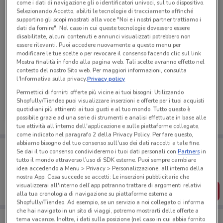
come i dati di navigazione gli o identificatori univoci, sul tuo dispositivo.
Selezionando Accetto, abiliti le tecnologie di tracciamento affinché
supportino gli scopi mostrati alla voce "Noi e i nostri partner trattiamo i
dati da fornire". Nel caso in cui queste tecnologie dovessero essere
disabilitate, alcuni contenuti e annunci visualizzati potrebbero non
essere rilevanti. Puoi accedere nuovamente a questo menu per
modificare le tue scelte o per revocare il consenso facendo clic sul link
Mostra finalità in fondo alla pagina web. Tali scelte avranno effetto nel
contesto del nostro Sito web. Per maggiori informazioni, consulta
l'Informativa sulla privacy.
Privacy policy
Permettici di fornirti offerte più vicine ai tuoi bisogni: Utilizzando
Kymco
Shopfully/Tiendeo puoi visualizzare inserzioni e offerte per i tuoi acquisti
quotidiani più attinenti ai tuoi gusti e al tuo mondo. Tutto questo è
476 m
possibile grazie ad una serie di strumenti e analisi effettuate in base alle
tue attività all'interno dell'applicazione e sulle piattaforme collegate,
come indicato nel paragrafo 2 della Privacy Policy. Per fare questo,
abbiamo bisogno del tuo consenso sull'uso dei dati raccolti a tale fine.
Porta DoveConviene sempre con te!
Se dai il tuo consenso condivideremo i tuoi dati personali con
Partners
in
Puoi trovare le migliori offerte dei negozi vicino a te,
tutto il mondo attraverso l’uso di SDK esterne. Puoi sempre cambiare
salvarle e creare la tua lista del risparmio, comodamente
idea accedendo a Menu > Privacy > Personalizzazione, all’interno della
dal tuo cellulare.
nostra App. Cosa succede se accetti: Le inserzioni pubblicitarie che
visualizzerai all'interno dell’app potranno trattare di argomenti relativi
SCARICA L’APP
alla tua cronologia di navigazione su piattaforme esterne a
Shopfully/Tiendeo. Ad esempio, se un servizio a noi collegato ci informa
che hai navigato in un sito di viaggi, potremo mostrarti delle offerte a
tema vacanze. Inoltre, i dati sulla posizione (nel caso in cui abbia fornito