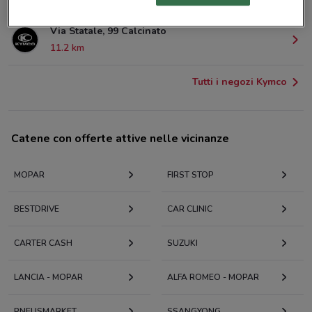
Via Statale, 99 Calcinato
11.2 km
Tutti i negozi Kymco
Catene con offerte attive nelle vicinanze
MOPAR
FIRST STOP
BESTDRIVE
CAR CLINIC
CARTER CASH
SUZUKI
LANCIA - MOPAR
ALFA ROMEO - MOPAR
PNEUSMARKET
SSANGYONG