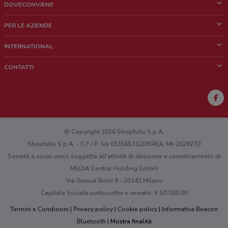
DOVECONVIENE
Cos'è DoveConviene
PER LE AZIENDE
Chi siamo
Cosa facciamo
INTERNATIONAL
News e media
Richieste commerciali e marketing
Brazil
CONTATTI
Lavora con noi
Mexico
Segnalazione punto vendita
France
Segnalazione Volantino
Australia
Hai un malfunzionamento sul web o sull'app?
New Zealand
© Copyright 2026 Shopfully S.p.A.
Shopfully S.p.A. - C.F / P. Iva 03156531208 REA: MI-2029270
Società a socio unico soggetta all’attività di direzione e coordinamento di
MEDIA Central Holding GmbH
Via Giosuè Borsi 9 - 20143 Milano
Capitale Sociale sottoscritto e versato: € 50.000,00
Termini e Condizioni
Privacy policy
Cookie policy
Informativa Beacon
Bluetooth
Mostra finalità