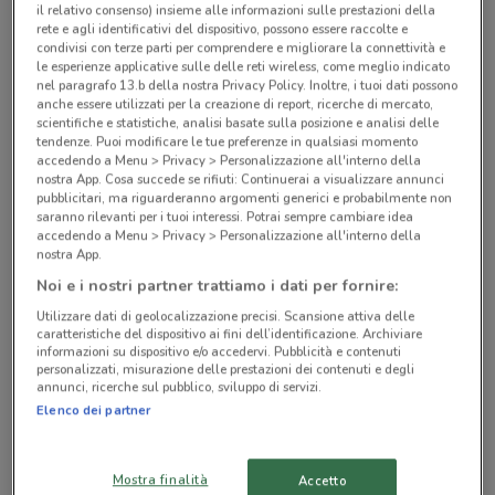
il relativo consenso) insieme alle informazioni sulle prestazioni della
Negozi Kymco a Castiglione delle stiviere
rete e agli identificativi del dispositivo, possono essere raccolte e
condivisi con terze parti per comprendere e migliorare la connettività e
le esperienze applicative sulle delle reti wireless, come meglio indicato
nel paragrafo 13.b della nostra Privacy Policy. Inoltre, i tuoi dati possono
anche essere utilizzati per la creazione di report, ricerche di mercato,
scientifiche e statistiche, analisi basate sulla posizione e analisi delle
tendenze. Puoi modificare le tue preferenze in qualsiasi momento
accedendo a Menu > Privacy > Personalizzazione all'interno della
© MapTiler
© OpenStreetMap contributors
nostra App. Cosa succede se rifiuti: Continuerai a visualizzare annunci
pubblicitari, ma riguarderanno argomenti generici e probabilmente non
saranno rilevanti per i tuoi interessi. Potrai sempre cambiare idea
Via Mazzini, 43 Castiglione Delle Stiviere
accedendo a Menu > Privacy > Personalizzazione all'interno della
546 m
nostra App.
Noi e i nostri partner trattiamo i dati per fornire:
Via Alcide De Gasperi, 12/B Carpenedolo
Utilizzare dati di geolocalizzazione precisi. Scansione attiva delle
5.7 km
caratteristiche del dispositivo ai fini dell’identificazione. Archiviare
informazioni su dispositivo e/o accedervi. Pubblicità e contenuti
personalizzati, misurazione delle prestazioni dei contenuti e degli
Viale Europa, 11 Montichiari
annunci, ricerche sul pubblico, sviluppo di servizi.
7.5 km
Elenco dei partner
Via Custoza, 17 Desenzano Del Garda
Mostra finalità
Accetto
9.1 km