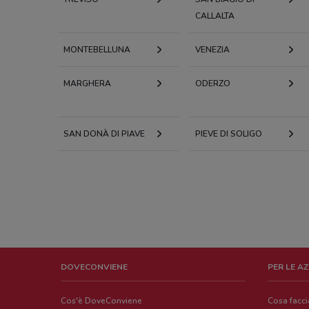
CALLALTA
MONTEBELLUNA
VENEZIA
MARGHERA
ODERZO
SAN DONÀ DI PIAVE
PIEVE DI SOLIGO
DOVECONVIENE
PER LE A
Cos'è DoveConviene
Cosa facc