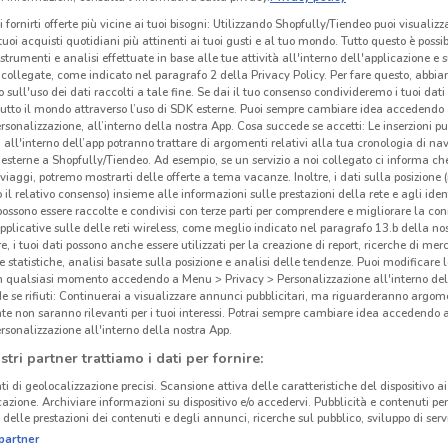
i fornirti offerte più vicine ai tuoi bisogni: Utilizzando Shopfully/Tiendeo puoi visualizz
i tuoi acquisti quotidiani più attinenti ai tuoi gusti e al tuo mondo. Tutto questo è possi
 strumenti e analisi effettuate in base alle tue attività all'interno dell'applicazione e 
collegate, come indicato nel paragrafo 2 della Privacy Policy. Per fare questo, abbi
 sull'uso dei dati raccolti a tale fine. Se dai il tuo consenso condivideremo i tuoi dati
tutto il mondo attraverso l’uso di SDK esterne. Puoi sempre cambiare idea accedend
rsonalizzazione, all’interno della nostra App. Cosa succede se accetti: Le inserzioni pu
i all'interno dell’app potranno trattare di argomenti relativi alla tua cronologia di na
esterne a Shopfully/Tiendeo. Ad esempio, se un servizio a noi collegato ci informa ch
i viaggi, potremo mostrarti delle offerte a tema vacanze. Inoltre, i dati sulla posizione 
o il relativo consenso) insieme alle informazioni sulle prestazioni della rete e agli ident
 possono essere raccolte e condivisi con terze parti per comprendere e migliorare la conn
pplicative sulle delle reti wireless, come meglio indicato nel paragrafo 13.b della no
re, i tuoi dati possono anche essere utilizzati per la creazione di report, ricerche di mer
 e statistiche, analisi basate sulla posizione e analisi delle tendenze. Puoi modificare l
in qualsiasi momento accedendo a Menu > Privacy > Personalizzazione all'interno del
 se rifiuti: Continuerai a visualizzare annunci pubblicitari, ma riguarderanno argome
te non saranno rilevanti per i tuoi interessi. Potrai sempre cambiare idea accedendo
rsonalizzazione all'interno della nostra App.
stri partner trattiamo i dati per fornire:
ti di geolocalizzazione precisi. Scansione attiva delle caratteristiche del dispositivo ai 
icazione. Archiviare informazioni su dispositivo e/o accedervi. Pubblicità e contenuti per
delle prestazioni dei contenuti e degli annunci, ricerche sul pubblico, sviluppo di servi
partner