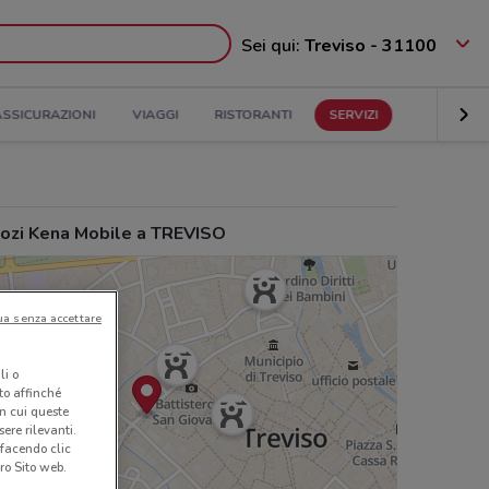
Sei qui:
Treviso - 31100
ASSICURAZIONI
VIAGGI
RISTORANTI
SERVIZI
ozi Kena Mobile a TREVISO
ua senza accettare
li o
nto affinché
in cui queste
ere rilevanti.
 facendo clic
ro Sito web.