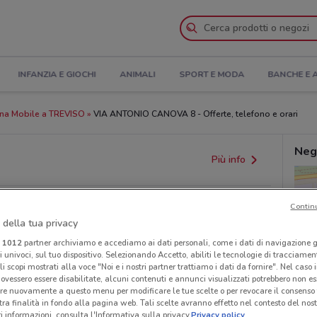
INFANZIA E GIOCHI
ANIMALI
SPORT E MODA
BANCHE E 
na Mobile a TREVISO
VIA ANTONIO CANOVA 8 - Offerte, telefono e orari
Neg
Più info
Contin
 della tua privacy
i
1012
partner archiviamo e accediamo ai dati personali, come i dati di navigazione g
ri univoci, sul tuo dispositivo. Selezionando Accetto, abiliti le tecnologie di tracciame
li scopi mostrati alla voce "Noi e i nostri partner trattiamo i dati da fornire". Nel caso 
ovessero essere disabilitate, alcuni contenuti e annunci visualizzati potrebbero non ess
re nuovamente a questo menu per modificare le tue scelte o per revocare il consenso
provvedimenti regionali o nazionali. Verifica l’accuratezza
tra finalità in fondo alla pagina web. Tali scelte avranno effetto nel contesto del nost
 informazioni, consulta l'Informativa sulla privacy.
Privacy policy