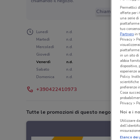
chiamando il negozio.
Permettici d
Chiama il negozio
offerte per 
una serie di
piattaforme 
tuo consenso
Lunedì
n.d.
Partners
in 
Martedì
n.d.
Privacy > Pe
visualizzera
Mercoledì
n.d.
piattaforme 
Giovedì
n.d.
in un sito d
abbia fornit
Venerdì
n.d.
dispositivo,
Sabato
n.d.
esperienze a
Policy. Inolt
Domenica
n.d.
scientifiche
preferenze 
+390422410973
Cosa succede
probabilmen
Privacy > Pe
Tutte le promozioni di questo negozio
Noi e i no
Utilizzare da
dell’identif
misurazione 
Elenco dei 