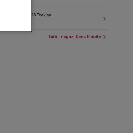
361 m
VIA ROMA 28 Treviso
514 m
Tutti i negozi Kena Mobile