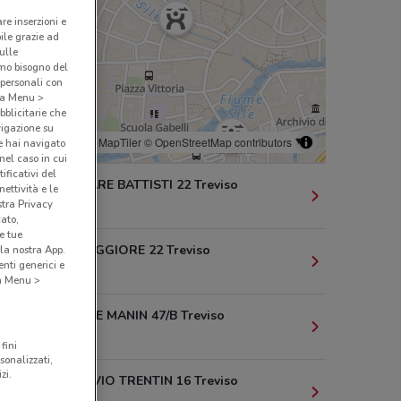
are inserzioni e
bile grazie ad
sulle
amo bisogno del
 personali con
o a Menu >
bblicitarie che
vigazione su
© MapTiler
© OpenStreetMap contributors
e hai navigato
(nel caso in cui
ificativi del
VIALE CESARE BATTISTI 22 Treviso
ettività e le
stra Privacy
139 m
cato,
e tue
VIA CALMAGGIORE 22 Treviso
la nostra App.
nti generici e
177 m
 a Menu >
VIA DANIELE MANIN 47/B Treviso
212 m
fini
sonalizzati,
zi.
PIAZZA SILVIO TRENTIN 16 Treviso