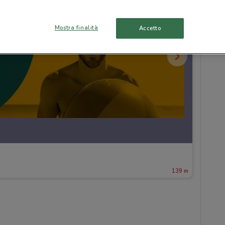
Mostra finalità
Accetto
139 m