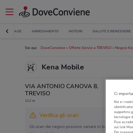
BRICOLAGE
ARREDAMENTO
MOTORI
SALUTE E BENESSERE
Sei qui:
DoveConviene
Offerte Servizi a TREVISO
Negozi Ke
Kena Mobile
VIA ANTONIO CANOVA 8,
TREVISO
Ci importa
112 m
Noi e i nostr
identificato
supportino g
Verifica gli orari
tecnologie d
Puoi accede
Gli orari dei negozi possono variare in base agli ultimi 
sul link Mos
Per maggiori