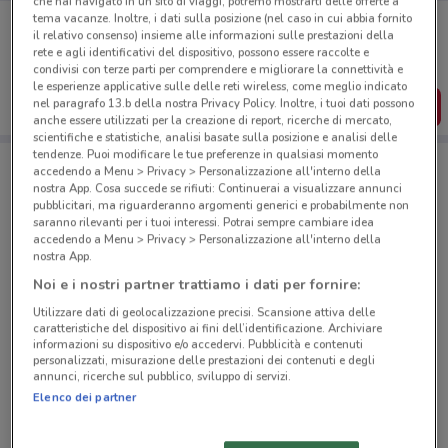
che hai navigato in un sito di viaggi, potremo mostrarti delle offerte a
Porta DoveConviene sempre con te!
tema vacanze. Inoltre, i dati sulla posizione (nel caso in cui abbia fornito
il relativo consenso) insieme alle informazioni sulle prestazioni della
Puoi trovare le migliori offerte dei negozi vicino a te,
rete e agli identificativi del dispositivo, possono essere raccolte e
salvarle e creare la tua lista del risparmio, comodamente
condivisi con terze parti per comprendere e migliorare la connettività e
dal tuo cellulare.
le esperienze applicative sulle delle reti wireless, come meglio indicato
nel paragrafo 13.b della nostra Privacy Policy. Inoltre, i tuoi dati possono
SCARICA L’APP
anche essere utilizzati per la creazione di report, ricerche di mercato,
scientifiche e statistiche, analisi basate sulla posizione e analisi delle
tendenze. Puoi modificare le tue preferenze in qualsiasi momento
accedendo a Menu > Privacy > Personalizzazione all'interno della
Negozi Kena Mobile a TREVISO
nostra App. Cosa succede se rifiuti: Continuerai a visualizzare annunci
pubblicitari, ma riguarderanno argomenti generici e probabilmente non
saranno rilevanti per i tuoi interessi. Potrai sempre cambiare idea
accedendo a Menu > Privacy > Personalizzazione all'interno della
nostra App.
Noi e i nostri partner trattiamo i dati per fornire:
Utilizzare dati di geolocalizzazione precisi. Scansione attiva delle
© MapTiler
© OpenStreetMap contributors
caratteristiche del dispositivo ai fini dell’identificazione. Archiviare
informazioni su dispositivo e/o accedervi. Pubblicità e contenuti
personalizzati, misurazione delle prestazioni dei contenuti e degli
VIALE CESARE BATTISTI 22 Treviso
annunci, ricerche sul pubblico, sviluppo di servizi.
139 m
Elenco dei partner
VIA ANTONIO CANOVA 8 Treviso