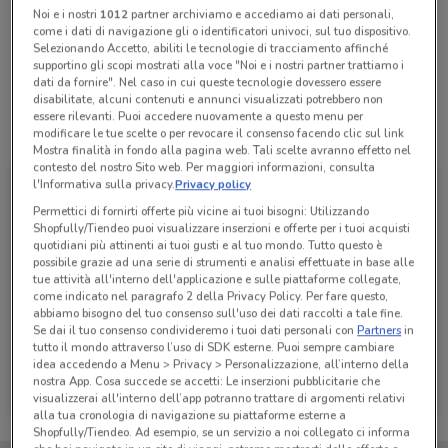
Noi e i nostri
1012
partner archiviamo e accediamo ai dati personali,
come i dati di navigazione gli o identificatori univoci, sul tuo dispositivo.
Selezionando Accetto, abiliti le tecnologie di tracciamento affinché
Lunedì
Martedì
Mercoledì
Giovedì
n.d.
n.d.
n.d.
n.d.
Venerdì
n.d.
supportino gli scopi mostrati alla voce "Noi e i nostri partner trattiamo i
Sabato
Domenica
n.d.
n.d.
dati da fornire". Nel caso in cui queste tecnologie dovessero essere
disabilitate, alcuni contenuti e annunci visualizzati potrebbero non
essere rilevanti. Puoi accedere nuovamente a questo menu per
Tutte le promozioni di questo negozio
modificare le tue scelte o per revocare il consenso facendo clic sul link
Mostra finalità in fondo alla pagina web. Tali scelte avranno effetto nel
contesto del nostro Sito web. Per maggiori informazioni, consulta
l'Informativa sulla privacy.
Privacy policy
Permettici di fornirti offerte più vicine ai tuoi bisogni: Utilizzando
Shopfully/Tiendeo puoi visualizzare inserzioni e offerte per i tuoi acquisti
quotidiani più attinenti ai tuoi gusti e al tuo mondo. Tutto questo è
possibile grazie ad una serie di strumenti e analisi effettuate in base alle
tue attività all'interno dell'applicazione e sulle piattaforme collegate,
come indicato nel paragrafo 2 della Privacy Policy. Per fare questo,
abbiamo bisogno del tuo consenso sull'uso dei dati raccolti a tale fine.
Se dai il tuo consenso condivideremo i tuoi dati personali con
Partners
in
tutto il mondo attraverso l’uso di SDK esterne. Puoi sempre cambiare
idea accedendo a Menu > Privacy > Personalizzazione, all’interno della
Kena Mobile
nostra App. Cosa succede se accetti: Le inserzioni pubblicitarie che
visualizzerai all'interno dell’app potranno trattare di argomenti relativi
Scade il 02/09
139 m
alla tua cronologia di navigazione su piattaforme esterne a
Shopfully/Tiendeo. Ad esempio, se un servizio a noi collegato ci informa