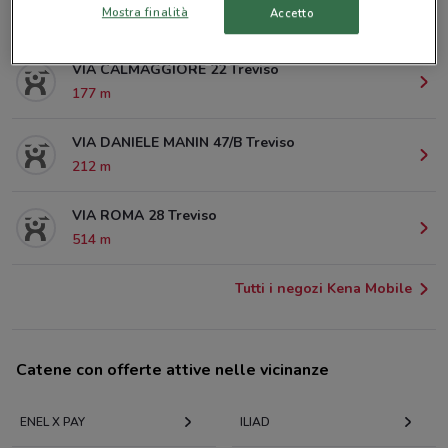
Mostra finalità
Accetto
142 m
VIA CALMAGGIORE 22 Treviso
177 m
VIA DANIELE MANIN 47/B Treviso
212 m
VIA ROMA 28 Treviso
514 m
Tutti i negozi Kena Mobile
Catene con offerte attive nelle vicinanze
ENEL X PAY
ILIAD