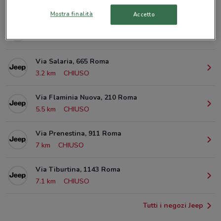
© MapTiler
© OpenStreetMap contributors
Mostra finalità
Accetto
Viale Manzoni, 67 Roma
2.1 km
CHIUSO
Via Salaria, 665 Roma
3.2 km
CHIUSO
Via Flaminia Nuova, 210 Roma
5.5 km
CHIUSO
Via Prenestina, 911 Roma
7 km
CHIUSO
Via Tiburtina, 1143 Roma
7.1 km
CHIUSO
Tutti i negozi Jeep