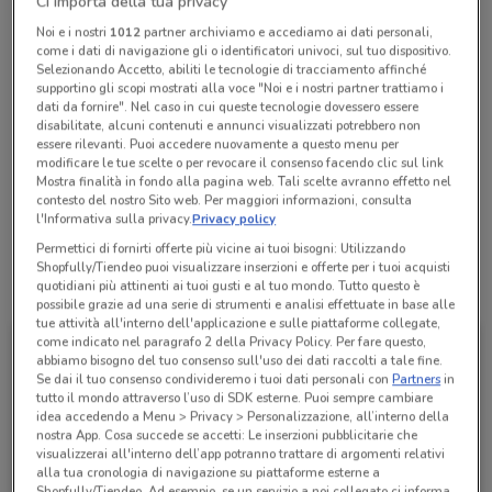
Ci importa della tua privacy
Chiama il negozio
Noi e i nostri
1012
partner archiviamo e accediamo ai dati personali,
come i dati di navigazione gli o identificatori univoci, sul tuo dispositivo.
Selezionando Accetto, abiliti le tecnologie di tracciamento affinché
supportino gli scopi mostrati alla voce "Noi e i nostri partner trattiamo i
Chiuso
Lunedì
Martedì
Mercoledì
09:00 / 19:30
09:00 / 19:30
09:00 / 19:30
dati da fornire". Nel caso in cui queste tecnologie dovessero essere
Giovedì
09:00 / 19:30
disabilitate, alcuni contenuti e annunci visualizzati potrebbero non
Venerdì
Sabato
Domenica
09:00 / 19:30
09:00 / 19:30
Chiuso
essere rilevanti. Puoi accedere nuovamente a questo menu per
06 94805612
modificare le tue scelte o per revocare il consenso facendo clic sul link
Mostra finalità in fondo alla pagina web. Tali scelte avranno effetto nel
contesto del nostro Sito web. Per maggiori informazioni, consulta
Auto Store Roma S.R.L.
l'Informativa sulla privacy.
Privacy policy
Permettici di fornirti offerte più vicine ai tuoi bisogni: Utilizzando
Shopfully/Tiendeo puoi visualizzare inserzioni e offerte per i tuoi acquisti
Tutte le promozioni di questo negozio
quotidiani più attinenti ai tuoi gusti e al tuo mondo. Tutto questo è
possibile grazie ad una serie di strumenti e analisi effettuate in base alle
tue attività all'interno dell'applicazione e sulle piattaforme collegate,
come indicato nel paragrafo 2 della Privacy Policy. Per fare questo,
abbiamo bisogno del tuo consenso sull'uso dei dati raccolti a tale fine.
Se dai il tuo consenso condivideremo i tuoi dati personali con
Partners
in
tutto il mondo attraverso l’uso di SDK esterne. Puoi sempre cambiare
idea accedendo a Menu > Privacy > Personalizzazione, all’interno della
nostra App. Cosa succede se accetti: Le inserzioni pubblicitarie che
visualizzerai all'interno dell’app potranno trattare di argomenti relativi
alla tua cronologia di navigazione su piattaforme esterne a
Shopfully/Tiendeo. Ad esempio, se un servizio a noi collegato ci informa