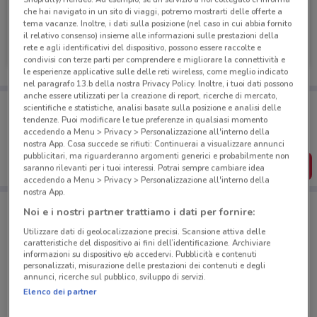
che hai navigato in un sito di viaggi, potremo mostrarti delle offerte a
tema vacanze. Inoltre, i dati sulla posizione (nel caso in cui abbia fornito
Jeep
il relativo consenso) insieme alle informazioni sulle prestazioni della
rete e agli identificativi del dispositivo, possono essere raccolte e
2.1 km
condivisi con terze parti per comprendere e migliorare la connettività e
le esperienze applicative sulle delle reti wireless, come meglio indicato
nel paragrafo 13.b della nostra Privacy Policy. Inoltre, i tuoi dati possono
anche essere utilizzati per la creazione di report, ricerche di mercato,
Porta DoveConviene sempre con te!
scientifiche e statistiche, analisi basate sulla posizione e analisi delle
Puoi trovare le migliori offerte dei negozi vicino a te,
tendenze. Puoi modificare le tue preferenze in qualsiasi momento
salvarle e creare la tua lista del risparmio, comodamente
accedendo a Menu > Privacy > Personalizzazione all'interno della
dal tuo cellulare.
nostra App. Cosa succede se rifiuti: Continuerai a visualizzare annunci
pubblicitari, ma riguarderanno argomenti generici e probabilmente non
SCARICA L’APP
saranno rilevanti per i tuoi interessi. Potrai sempre cambiare idea
accedendo a Menu > Privacy > Personalizzazione all'interno della
nostra App.
Noi e i nostri partner trattiamo i dati per fornire:
Negozi Jeep a Roma
Utilizzare dati di geolocalizzazione precisi. Scansione attiva delle
caratteristiche del dispositivo ai fini dell’identificazione. Archiviare
informazioni su dispositivo e/o accedervi. Pubblicità e contenuti
personalizzati, misurazione delle prestazioni dei contenuti e degli
annunci, ricerche sul pubblico, sviluppo di servizi.
Elenco dei partner