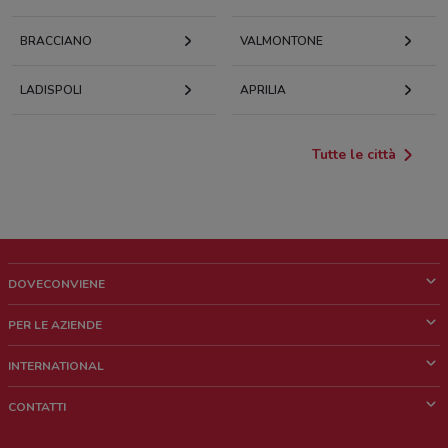
BRACCIANO
VALMONTONE
LADISPOLI
APRILIA
Tutte le città
DOVECONVIENE
Cos'è DoveConviene
PER LE AZIENDE
Chi siamo
Cosa facciamo
INTERNATIONAL
News e media
Richieste commerciali e marketing
Brazil
CONTATTI
Lavora con noi
Mexico
Segnalazione punto vendita