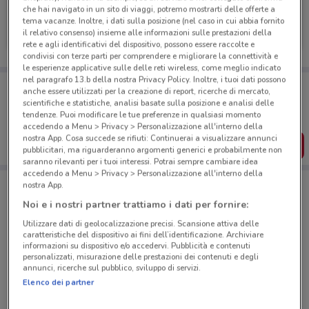
che hai navigato in un sito di viaggi, potremo mostrarti delle offerte a
Jeep
tema vacanze. Inoltre, i dati sulla posizione (nel caso in cui abbia fornito
il relativo consenso) insieme alle informazioni sulle prestazioni della
2.1 km
rete e agli identificativi del dispositivo, possono essere raccolte e
condivisi con terze parti per comprendere e migliorare la connettività e
le esperienze applicative sulle delle reti wireless, come meglio indicato
nel paragrafo 13.b della nostra Privacy Policy. Inoltre, i tuoi dati possono
Porta DoveConviene sempre con te!
anche essere utilizzati per la creazione di report, ricerche di mercato,
Puoi trovare le migliori offerte dei negozi vicino a te,
scientifiche e statistiche, analisi basate sulla posizione e analisi delle
salvarle e creare la tua lista del risparmio, comodamente
tendenze. Puoi modificare le tue preferenze in qualsiasi momento
dal tuo cellulare.
accedendo a Menu > Privacy > Personalizzazione all'interno della
nostra App. Cosa succede se rifiuti: Continuerai a visualizzare annunci
SCARICA L’APP
pubblicitari, ma riguarderanno argomenti generici e probabilmente non
saranno rilevanti per i tuoi interessi. Potrai sempre cambiare idea
accedendo a Menu > Privacy > Personalizzazione all'interno della
nostra App.
Negozi Jeep a Roma
Noi e i nostri partner trattiamo i dati per fornire:
Utilizzare dati di geolocalizzazione precisi. Scansione attiva delle
caratteristiche del dispositivo ai fini dell’identificazione. Archiviare
informazioni su dispositivo e/o accedervi. Pubblicità e contenuti
personalizzati, misurazione delle prestazioni dei contenuti e degli
annunci, ricerche sul pubblico, sviluppo di servizi.
Elenco dei partner
© MapTiler
© OpenStreetMap contributors