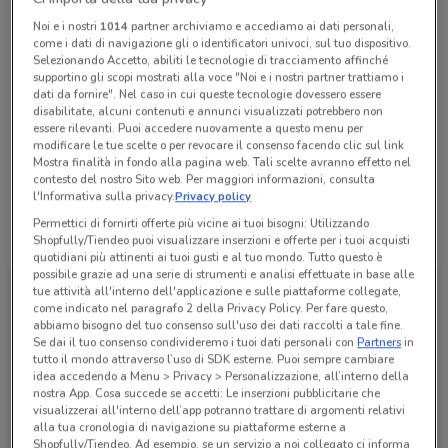
Chiama il negozio
Noi e i nostri
1014
partner archiviamo e accediamo ai dati personali,
come i dati di navigazione gli o identificatori univoci, sul tuo dispositivo.
Selezionando Accetto, abiliti le tecnologie di tracciamento affinché
Lunedì
Martedì
Mercoledì
Giovedì
Venerdì
Sabato
09:00 / 19:30
09:00 / 19:30
09:00 / 19:30
09:00 / 19:30
09:00 / 19:30
09:00 / 19:30
supportino gli scopi mostrati alla voce "Noi e i nostri partner trattiamo i
Domenica
Chiuso
dati da fornire". Nel caso in cui queste tecnologie dovessero essere
disabilitate, alcuni contenuti e annunci visualizzati potrebbero non
06 94807136
essere rilevanti. Puoi accedere nuovamente a questo menu per
modificare le tue scelte o per revocare il consenso facendo clic sul link
Mostra finalità in fondo alla pagina web. Tali scelte avranno effetto nel
Rosati Auto S.R.L. - Gruppo Rosati - Progresso
contesto del nostro Sito web. Per maggiori informazioni, consulta
l'Informativa sulla privacy.
Privacy policy
Permettici di fornirti offerte più vicine ai tuoi bisogni: Utilizzando
Tutte le promozioni di questo negozio
Shopfully/Tiendeo puoi visualizzare inserzioni e offerte per i tuoi acquisti
quotidiani più attinenti ai tuoi gusti e al tuo mondo. Tutto questo è
possibile grazie ad una serie di strumenti e analisi effettuate in base alle
tue attività all'interno dell'applicazione e sulle piattaforme collegate,
come indicato nel paragrafo 2 della Privacy Policy. Per fare questo,
abbiamo bisogno del tuo consenso sull'uso dei dati raccolti a tale fine.
Se dai il tuo consenso condivideremo i tuoi dati personali con
Partners
in
tutto il mondo attraverso l’uso di SDK esterne. Puoi sempre cambiare
idea accedendo a Menu > Privacy > Personalizzazione, all’interno della
nostra App. Cosa succede se accetti: Le inserzioni pubblicitarie che
visualizzerai all'interno dell’app potranno trattare di argomenti relativi
alla tua cronologia di navigazione su piattaforme esterne a
Shopfully/Tiendeo. Ad esempio, se un servizio a noi collegato ci informa