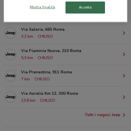
Mostra finalità
Accetto
Viale Manzoni, 67 Roma
2.1 km
CHIUSO
Via Salaria, 665 Roma
3.2 km
CHIUSO
Via Flaminia Nuova, 210 Roma
5.5 km
CHIUSO
Via Prenestina, 911 Roma
7 km
CHIUSO
Via Aurelia Km 13, 300 Roma
13.8 km
CHIUSO
Tutti i negozi Jeep