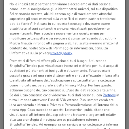
Noi e i nostri
1012
partner archiviamo e accediamo ai dati personali,
Chiama il negozio
come i dati di navigazione gli o identificatori univoci, sul tuo dispositivo.
Selezionando Accetto, abiliti le tecnologie di tracciamento affinché
supportino gli scopi mostrati alla voce "Noi e i nostri partner trattiamo i
dati da fornire". Nel caso in cui queste tecnologie dovessero essere
Aperto
Lunedì
Martedì
Mercoledì
09:00 / 20:00
09:00 / 20:00
09:00 / 20:00
disabilitate, alcuni contenuti e annunci visualizzati potrebbero non
Giovedì
09:00 / 20:00
essere rilevanti. Puoi accedere nuovamente a questo menu per
Venerdì
Sabato
Domenica
09:00 / 20:00
09:00 / 20:00
09:00 / 20:00
modificare le tue scelte o per revocare il consenso facendo clic sul link
011/0252807
Mostra finalità in fondo alla pagina web. Tali scelte avranno effetto nel
contesto del nostro Sito web. Per maggiori informazioni, consulta
l'Informativa sulla privacy.
Privacy policy
Permettici di fornirti offerte più vicine ai tuoi bisogni: Utilizzando
Tutte le promozioni di questo negozio
Shopfully/Tiendeo puoi visualizzare inserzioni e offerte per i tuoi acquisti
quotidiani più attinenti ai tuoi gusti e al tuo mondo. Tutto questo è
possibile grazie ad una serie di strumenti e analisi effettuate in base alle
tue attività all'interno dell'applicazione e sulle piattaforme collegate,
come indicato nel paragrafo 2 della Privacy Policy. Per fare questo,
abbiamo bisogno del tuo consenso sull'uso dei dati raccolti a tale fine.
Se dai il tuo consenso condivideremo i tuoi dati personali con
Partners
in
tutto il mondo attraverso l’uso di SDK esterne. Puoi sempre cambiare
idea accedendo a Menu > Privacy > Personalizzazione, all’interno della
nostra App. Cosa succede se accetti: Le inserzioni pubblicitarie che
visualizzerai all'interno dell’app potranno trattare di argomenti relativi
alla tua cronologia di navigazione su piattaforme esterne a
Shopfully/Tiendeo. Ad esempio, se un servizio a noi collegato ci informa