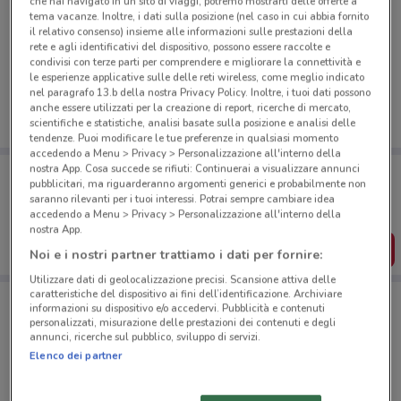
che hai navigato in un sito di viaggi, potremo mostrarti delle offerte a
tema vacanze. Inoltre, i dati sulla posizione (nel caso in cui abbia fornito
il relativo consenso) insieme alle informazioni sulle prestazioni della
Ci dispiace, al momento non abbiamo pubblicato
rete e agli identificativi del dispositivo, possono essere raccolte e
condivisi con terze parti per comprendere e migliorare la connettività e
volantini nella tua zona. Riprova più tardi.
le esperienze applicative sulle delle reti wireless, come meglio indicato
nel paragrafo 13.b della nostra Privacy Policy. Inoltre, i tuoi dati possono
anche essere utilizzati per la creazione di report, ricerche di mercato,
scientifiche e statistiche, analisi basate sulla posizione e analisi delle
tendenze. Puoi modificare le tue preferenze in qualsiasi momento
accedendo a Menu > Privacy > Personalizzazione all'interno della
nostra App. Cosa succede se rifiuti: Continuerai a visualizzare annunci
Porta DoveConviene sempre con te!
pubblicitari, ma riguarderanno argomenti generici e probabilmente non
Puoi trovare le migliori offerte dei negozi vicino a te,
saranno rilevanti per i tuoi interessi. Potrai sempre cambiare idea
salvarle e creare la tua lista del risparmio, comodamente
accedendo a Menu > Privacy > Personalizzazione all'interno della
dal tuo cellulare.
nostra App.
SCARICA L’APP
Noi e i nostri partner trattiamo i dati per fornire:
Utilizzare dati di geolocalizzazione precisi. Scansione attiva delle
caratteristiche del dispositivo ai fini dell’identificazione. Archiviare
informazioni su dispositivo e/o accedervi. Pubblicità e contenuti
Negozi Isola dei Tesori a Moncalieri
personalizzati, misurazione delle prestazioni dei contenuti e degli
annunci, ricerche sul pubblico, sviluppo di servizi.
Elenco dei partner