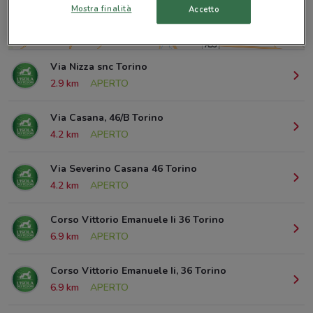
Mostra finalità
Accetto
© MapTiler
© OpenStreetMap contributors
Via Nizza snc Torino
2.9 km
APERTO
Via Casana, 46/B Torino
4.2 km
APERTO
Via Severino Casana 46 Torino
4.2 km
APERTO
Corso Vittorio Emanuele Ii 36 Torino
6.9 km
APERTO
Corso Vittorio Emanuele Ii, 36 Torino
6.9 km
APERTO