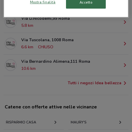
Mostra finalità
Accetto
1.8 km
Via D.Nicodemi,99 Roma
5.8 km
Via Tuscolana, 1008 Roma
6.6 km
CHIUSO
Via Bernardino Alimena,111 Roma
10.6 km
Tutti i negozi Idea bellezza
Catene con offerte attive nelle vicinanze
RISPARMIO CASA
MAURY'S