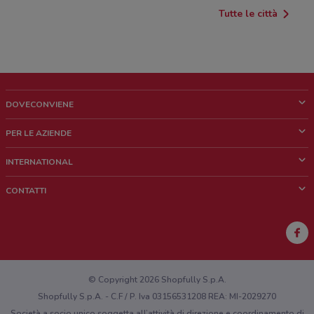
Tutte le città
DOVECONVIENE
Cos'è DoveConviene
PER LE AZIENDE
Chi siamo
Cosa facciamo
INTERNATIONAL
News e media
Richieste commerciali e marketing
Brazil
CONTATTI
Lavora con noi
Mexico
Segnalazione punto vendita
France
Segnalazione Volantino
Australia
Hai un malfunzionamento sul web o sull'app?
New Zealand
© Copyright 2026 Shopfully S.p.A.
Shopfully S.p.A. - C.F / P. Iva 03156531208 REA: MI-2029270
Società a socio unico soggetta all’attività di direzione e coordinamento di