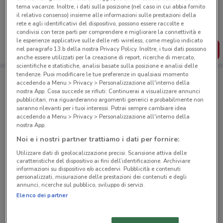
Porta DoveConviene sempre con te!
tema vacanze. Inoltre, i dati sulla posizione (nel caso in cui abbia fornito
Puoi trovare le migliori offerte dei negozi vicino a te,
il relativo consenso) insieme alle informazioni sulle prestazioni della
salvarle e creare la tua lista del risparmio, comodamente
rete e agli identificativi del dispositivo, possono essere raccolte e
dal tuo cellulare.
condivisi con terze parti per comprendere e migliorare la connettività e
le esperienze applicative sulle delle reti wireless, come meglio indicato
SCARICA L’APP
nel paragrafo 13.b della nostra Privacy Policy. Inoltre, i tuoi dati possono
anche essere utilizzati per la creazione di report, ricerche di mercato,
scientifiche e statistiche, analisi basate sulla posizione e analisi delle
tendenze. Puoi modificare le tue preferenze in qualsiasi momento
accedendo a Menu > Privacy > Personalizzazione all'interno della
Negozi Idea bellezza a Roma
nostra App. Cosa succede se rifiuti: Continuerai a visualizzare annunci
pubblicitari, ma riguarderanno argomenti generici e probabilmente non
saranno rilevanti per i tuoi interessi. Potrai sempre cambiare idea
accedendo a Menu > Privacy > Personalizzazione all'interno della
nostra App.
Noi e i nostri partner trattiamo i dati per fornire:
Utilizzare dati di geolocalizzazione precisi. Scansione attiva delle
© MapTiler
© OpenStreetMap contributors
caratteristiche del dispositivo ai fini dell’identificazione. Archiviare
informazioni su dispositivo e/o accedervi. Pubblicità e contenuti
personalizzati, misurazione delle prestazioni dei contenuti e degli
Piazza Bologna, 53/54 Roma
annunci, ricerche sul pubblico, sviluppo di servizi.
658 m
CHIUSO
Elenco dei partner
Via Tiburtina, 373 Roma