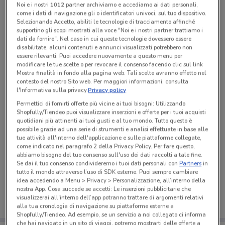
Noi e i nostri
1012
partner archiviamo e accediamo ai dati personali,
come i dati di navigazione gli o identificatori univoci, sul tuo dispositivo.
Tutte le promozioni di questo negozio
Selezionando Accetto, abiliti le tecnologie di tracciamento affinché
supportino gli scopi mostrati alla voce "Noi e i nostri partner trattiamo i
dati da fornire". Nel caso in cui queste tecnologie dovessero essere
disabilitate, alcuni contenuti e annunci visualizzati potrebbero non
essere rilevanti. Puoi accedere nuovamente a questo menu per
modificare le tue scelte o per revocare il consenso facendo clic sul link
Mostra finalità in fondo alla pagina web. Tali scelte avranno effetto nel
contesto del nostro Sito web. Per maggiori informazioni, consulta
l'Informativa sulla privacy.
Privacy policy
Permettici di fornirti offerte più vicine ai tuoi bisogni: Utilizzando
Shopfully/Tiendeo puoi visualizzare inserzioni e offerte per i tuoi acquisti
quotidiani più attinenti ai tuoi gusti e al tuo mondo. Tutto questo è
possibile grazie ad una serie di strumenti e analisi effettuate in base alle
tue attività all'interno dell'applicazione e sulle piattaforme collegate,
come indicato nel paragrafo 2 della Privacy Policy. Per fare questo,
abbiamo bisogno del tuo consenso sull'uso dei dati raccolti a tale fine.
Ci dispiace, al momento non abbiamo pubblicato
Se dai il tuo consenso condivideremo i tuoi dati personali con
Partners
in
volantini nella tua zona. Riprova più tardi.
tutto il mondo attraverso l’uso di SDK esterne. Puoi sempre cambiare
idea accedendo a Menu > Privacy > Personalizzazione, all’interno della
nostra App. Cosa succede se accetti: Le inserzioni pubblicitarie che
visualizzerai all'interno dell’app potranno trattare di argomenti relativi
alla tua cronologia di navigazione su piattaforme esterne a
Shopfully/Tiendeo. Ad esempio, se un servizio a noi collegato ci informa
che hai navigato in un sito di viaggi, potremo mostrarti delle offerte a