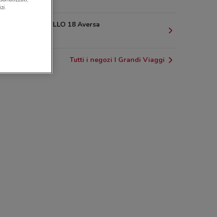
16.5 km
zi.
VIA RAFFAELLO 18 Aversa
16.9 km
Tutti i negozi I Grandi Viaggi