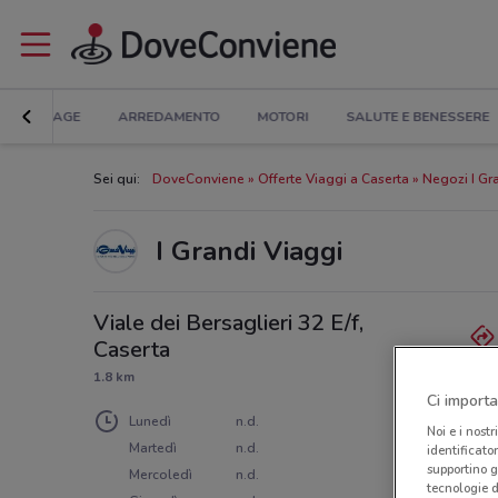
BRICOLAGE
ARREDAMENTO
MOTORI
SALUTE E BENESSERE
Sei qui:
DoveConviene
Offerte Viaggi a Caserta
Negozi I Gr
I Grandi Viaggi
Viale dei Bersaglieri 32 E/f,
Caserta
1.8 km
Ci importa
Lunedì
n.d.
Noi e i nostr
Martedì
n.d.
identificato
supportino g
Mercoledì
n.d.
tecnologie d