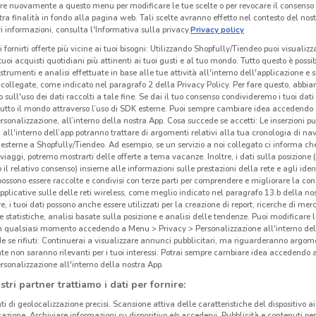
re nuovamente a questo menu per modificare le tue scelte o per revocare il consenso
tra finalità in fondo alla pagina web. Tali scelte avranno effetto nel contesto del nost
 informazioni, consulta l'Informativa sulla privacy.
Privacy policy
i fornirti offerte più vicine ai tuoi bisogni: Utilizzando Shopfully/Tiendeo puoi visualizz
i tuoi acquisti quotidiani più attinenti ai tuoi gusti e al tuo mondo. Tutto questo è possi
 strumenti e analisi effettuate in base alle tue attività all'interno dell'applicazione e 
collegate, come indicato nel paragrafo 2 della Privacy Policy. Per fare questo, abbi
 sull'uso dei dati raccolti a tale fine. Se dai il tuo consenso condivideremo i tuoi dati
tutto il mondo attraverso l’uso di SDK esterne. Puoi sempre cambiare idea accedend
rsonalizzazione, all’interno della nostra App. Cosa succede se accetti: Le inserzioni pu
i all'interno dell’app potranno trattare di argomenti relativi alla tua cronologia di na
esterne a Shopfully/Tiendeo. Ad esempio, se un servizio a noi collegato ci informa ch
i viaggi, potremo mostrarti delle offerte a tema vacanze. Inoltre, i dati sulla posizione 
o il relativo consenso) insieme alle informazioni sulle prestazioni della rete e agli ident
 possono essere raccolte e condivisi con terze parti per comprendere e migliorare la conn
pplicative sulle delle reti wireless, come meglio indicato nel paragrafo 13.b della no
re, i tuoi dati possono anche essere utilizzati per la creazione di report, ricerche di mer
 e statistiche, analisi basate sulla posizione e analisi delle tendenze. Puoi modificare l
in qualsiasi momento accedendo a Menu > Privacy > Personalizzazione all'interno del
 se rifiuti: Continuerai a visualizzare annunci pubblicitari, ma riguarderanno argome
te non saranno rilevanti per i tuoi interessi. Potrai sempre cambiare idea accedendo
rsonalizzazione all'interno della nostra App.
stri partner trattiamo i dati per fornire:
ti di geolocalizzazione precisi. Scansione attiva delle caratteristiche del dispositivo ai 
icazione. Archiviare informazioni su dispositivo e/o accedervi. Pubblicità e contenuti per