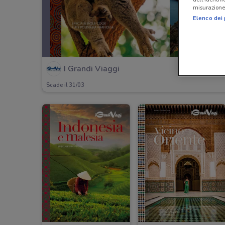
misurazione 
Elenco dei 
I Grandi Viaggi
Scade il 31/03