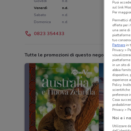
Giovedì
n.d.
Puoi accede
sul link Mos
Venerdì
n.d.
Per maggiori
Sabato
n.d.
Permettici d
Domenica
n.d.
offerte per 
una serie di
0823 354433
piattaforme 
tuo consenso
Partners
in 
Privacy > Pe
Tutte le promozioni di questo negozio
visualizzera
piattaforme 
in un sito d
abbia fornit
dispositivo,
esperienze a
Policy. Inolt
scientifiche
preferenze 
Cosa succede
probabilmen
Privacy > Pe
Noi e i no
Utilizzare da
dell’identif