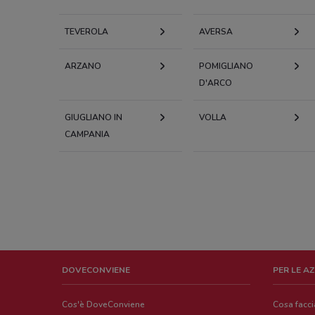
TEVEROLA
AVERSA
ARZANO
POMIGLIANO
D'ARCO
GIUGLIANO IN
VOLLA
CAMPANIA
DOVECONVIENE
PER LE A
Cos'è DoveConviene
Cosa facc