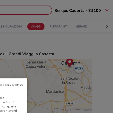
Sei qui:
Caserta - 81100
ASSICURAZIONI
VIAGGI
RISTORANTI
SERVIZI
zi I Grandi Viaggi a Caserta
ua senza accettare
li o
nto affinché
in cui queste
ere rilevanti.