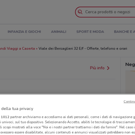
INFANZIA E GIOCHI
ANIMALI
SPORT E MODA
BANCHE E 
andi Viaggi a Caserta
Viale dei Bersaglieri 32 E/f - Offerte, telefono e orari
Nego
Più info
Contin
 della tua privacy
i
1012
partner archiviamo e accediamo ai dati personali, come i dati di navigazione g
ri univoci, sul tuo dispositivo. Selezionando Accetto, abiliti le tecnologie di tracciame
li scopi mostrati alla voce "Noi e i nostri partner trattiamo i dati da fornire". Nel caso 
ovessero essere disabilitate, alcuni contenuti e annunci visualizzati potrebbero non ess