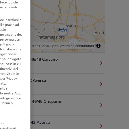
 facendo clic
ro Sito web.
are inserzioni e
bile grazie ad
sulle
amo bisogno del
 personali con
o a Menu >
© MapTiler
© OpenStreetMap contributors
bblicitarie che
vigazione su
e hai navigato
Via A. Diaz 46/48 Caivano
(nel caso in cui
14.2 km
ificativi del
ettività e le
stra Privacy
VIA DIAZ 62 Aversa
cato,
15.1 km
e tue
la nostra App.
nti generici e
VIA A. DIAZ 46/48 Crispano
 a Menu >
16.2 km
VIA DI JASI 43 Aversa
fini
sonalizzati,