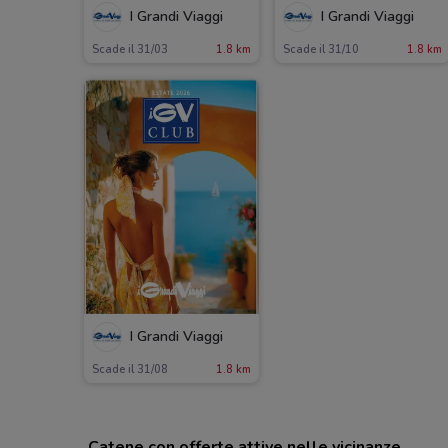
I Grandi Viaggi
I Grandi Viaggi
Scade il 31/03
1.8 km
Scade il 31/10
1.8 km
I Grandi Viaggi
Scade il 31/08
1.8 km
Catene con offerte attive nelle vicinanze