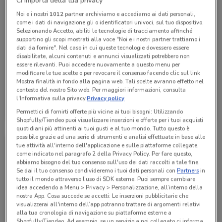
Ci importa della tua privacy
Noi e i nostri
1012
partner archiviamo e accediamo ai dati personali,
come i dati di navigazione gli o identificatori univoci, sul tuo dispositivo.
Selezionando Accetto, abiliti le tecnologie di tracciamento affinché
supportino gli scopi mostrati alla voce "Noi e i nostri partner trattiamo i
dati da fornire". Nel caso in cui queste tecnologie dovessero essere
disabilitate, alcuni contenuti e annunci visualizzati potrebbero non
essere rilevanti. Puoi accedere nuovamente a questo menu per
modificare le tue scelte o per revocare il consenso facendo clic sul link
Mostra finalità in fondo alla pagina web. Tali scelte avranno effetto nel
contesto del nostro Sito web. Per maggiori informazioni, consulta
Hikoki
l'Informativa sulla privacy.
Privacy policy
Permettici di fornirti offerte più vicine ai tuoi bisogni: Utilizzando
Scade il 31/12
6.1 km
Shopfully/Tiendeo puoi visualizzare inserzioni e offerte per i tuoi acquisti
quotidiani più attinenti ai tuoi gusti e al tuo mondo. Tutto questo è
possibile grazie ad una serie di strumenti e analisi effettuate in base alle
tue attività all'interno dell'applicazione e sulle piattaforme collegate,
come indicato nel paragrafo 2 della Privacy Policy. Per fare questo,
abbiamo bisogno del tuo consenso sull'uso dei dati raccolti a tale fine.
Se dai il tuo consenso condivideremo i tuoi dati personali con
Partners
in
tutto il mondo attraverso l’uso di SDK esterne. Puoi sempre cambiare
idea accedendo a Menu > Privacy > Personalizzazione, all’interno della
nostra App. Cosa succede se accetti: Le inserzioni pubblicitarie che
visualizzerai all'interno dell’app potranno trattare di argomenti relativi
alla tua cronologia di navigazione su piattaforme esterne a
Shopfully/Tiendeo. Ad esempio, se un servizio a noi collegato ci informa