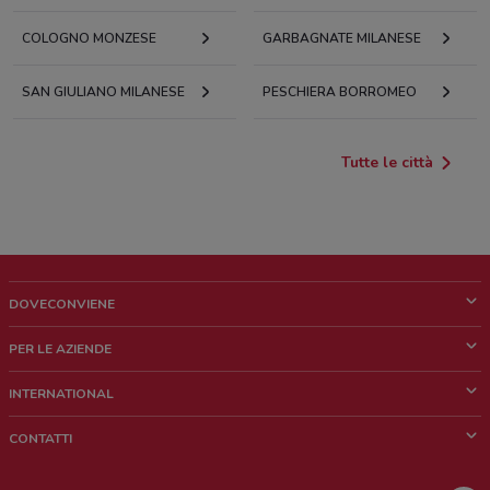
COLOGNO MONZESE
GARBAGNATE MILANESE
SAN GIULIANO MILANESE
PESCHIERA BORROMEO
Tutte le città
DOVECONVIENE
Cos'è DoveConviene
PER LE AZIENDE
Chi siamo
Cosa facciamo
INTERNATIONAL
News e media
Richieste commerciali e marketing
Brazil
CONTATTI
Lavora con noi
Mexico
Segnalazione punto vendita