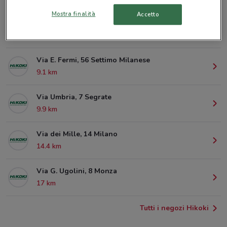
Mostra finalità
Accetto
Via Tertulliano, 70 Milano
6.1 km
Via E. Fermi, 56 Settimo Milanese
9.1 km
Via Umbria, 7 Segrate
9.9 km
Via dei Mille, 14 Milano
14.4 km
Via G. Ugolini, 8 Monza
17 km
Tutti i negozi Hikoki