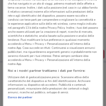
che hai navigato in un sito di viaggi, potremo mostrarti delle offerte a
tema vacanze. Inoltre, i dati sulla posizione (nel caso in cui abbia fornito
Hikoki
il relativo consenso) insieme alle informazioni sulle prestazioni della
rete e agli identificativi del dispositivo, possono essere raccolte e
Scade il 30/09
6.1 km
condivisi con terze parti per comprendere e migliorare la connettività e
le esperienze applicative sulle delle reti wireless, come meglio indicato
nel paragrafo 13.b della nostra Privacy Policy. Inoltre, i tuoi dati possono
anche essere utilizzati per la creazione di report, ricerche di mercato,
Porta DoveConviene sempre con te!
scientifiche e statistiche, analisi basate sulla posizione e analisi delle
Puoi trovare le migliori offerte dei negozi vicino a te,
tendenze. Puoi modificare le tue preferenze in qualsiasi momento
salvarle e creare la tua lista del risparmio, comodamente
accedendo a Menu > Privacy > Personalizzazione all'interno della
dal tuo cellulare.
nostra App. Cosa succede se rifiuti: Continuerai a visualizzare annunci
pubblicitari, ma riguarderanno argomenti generici e probabilmente non
SCARICA L’APP
saranno rilevanti per i tuoi interessi. Potrai sempre cambiare idea
accedendo a Menu > Privacy > Personalizzazione all'interno della
nostra App.
Noi e i nostri partner trattiamo i dati per fornire:
Negozi Hikoki a Milano
Utilizzare dati di geolocalizzazione precisi. Scansione attiva delle
caratteristiche del dispositivo ai fini dell’identificazione. Archiviare
informazioni su dispositivo e/o accedervi. Pubblicità e contenuti
personalizzati, misurazione delle prestazioni dei contenuti e degli
annunci, ricerche sul pubblico, sviluppo di servizi.
Elenco dei partner
© MapTiler
© OpenStreetMap contributors