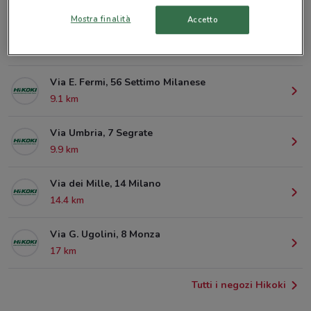
Mostra finalità
Accetto
Via Palmanova, 135 Milano
8.2 km
Via E. Fermi, 56 Settimo Milanese
9.1 km
Via Umbria, 7 Segrate
9.9 km
Via dei Mille, 14 Milano
14.4 km
Via G. Ugolini, 8 Monza
17 km
Tutti i negozi Hikoki