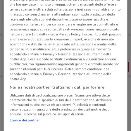
che hai navigato in un sito di viaggi, potremo mostrarti delle offerte a
tema vacanze. Inoltre, i dati sulla posizione (nel caso in cui abbia fornito
Hikoki
il relativo consenso) insieme alle informazioni sulle prestazioni della
rete e agli identificativi del dispositivo, possono essere raccolte e
Scade il 30/09
6.1 km
condivisi con terze parti per comprendere e migliorare la connettività e
le esperienze applicative sulle delle reti wireless, come meglio indicato
nel paragrafo 13.b della nostra Privacy Policy. Inoltre, i tuoi dati possono
anche essere utilizzati per la creazione di report, ricerche di mercato,
Porta DoveConviene sempre con te!
scientifiche e statistiche, analisi basate sulla posizione e analisi delle
Puoi trovare le migliori offerte dei negozi vicino a te,
tendenze. Puoi modificare le tue preferenze in qualsiasi momento
salvarle e creare la tua lista del risparmio, comodamente
accedendo a Menu > Privacy > Personalizzazione all'interno della
dal tuo cellulare.
nostra App. Cosa succede se rifiuti: Continuerai a visualizzare annunci
pubblicitari, ma riguarderanno argomenti generici e probabilmente non
SCARICA L’APP
saranno rilevanti per i tuoi interessi. Potrai sempre cambiare idea
accedendo a Menu > Privacy > Personalizzazione all'interno della
nostra App.
Noi e i nostri partner trattiamo i dati per fornire:
Negozi Hikoki a Milano
Utilizzare dati di geolocalizzazione precisi. Scansione attiva delle
caratteristiche del dispositivo ai fini dell’identificazione. Archiviare
informazioni su dispositivo e/o accedervi. Pubblicità e contenuti
personalizzati, misurazione delle prestazioni dei contenuti e degli
annunci, ricerche sul pubblico, sviluppo di servizi.
Elenco dei partner
© MapTiler
© OpenStreetMap contributors