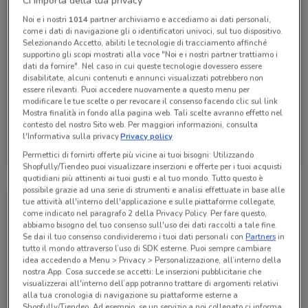
Ci importa della tua privacy
Noi e i nostri
1014
partner archiviamo e accediamo ai dati personali,
come i dati di navigazione gli o identificatori univoci, sul tuo dispositivo.
Selezionando Accetto, abiliti le tecnologie di tracciamento affinché
supportino gli scopi mostrati alla voce "Noi e i nostri partner trattiamo i
dati da fornire". Nel caso in cui queste tecnologie dovessero essere
disabilitate, alcuni contenuti e annunci visualizzati potrebbero non
essere rilevanti. Puoi accedere nuovamente a questo menu per
modificare le tue scelte o per revocare il consenso facendo clic sul link
Mostra finalità in fondo alla pagina web. Tali scelte avranno effetto nel
contesto del nostro Sito web. Per maggiori informazioni, consulta
Hikoki
l'Informativa sulla privacy.
Privacy policy
Permettici di fornirti offerte più vicine ai tuoi bisogni: Utilizzando
Scade il 31/12
6.1 km
Shopfully/Tiendeo puoi visualizzare inserzioni e offerte per i tuoi acquisti
quotidiani più attinenti ai tuoi gusti e al tuo mondo. Tutto questo è
possibile grazie ad una serie di strumenti e analisi effettuate in base alle
tue attività all'interno dell'applicazione e sulle piattaforme collegate,
come indicato nel paragrafo 2 della Privacy Policy. Per fare questo,
abbiamo bisogno del tuo consenso sull'uso dei dati raccolti a tale fine.
Se dai il tuo consenso condivideremo i tuoi dati personali con
Partners
in
tutto il mondo attraverso l’uso di SDK esterne. Puoi sempre cambiare
idea accedendo a Menu > Privacy > Personalizzazione, all’interno della
nostra App. Cosa succede se accetti: Le inserzioni pubblicitarie che
visualizzerai all'interno dell’app potranno trattare di argomenti relativi
alla tua cronologia di navigazione su piattaforme esterne a
Shopfully/Tiendeo. Ad esempio, se un servizio a noi collegato ci informa