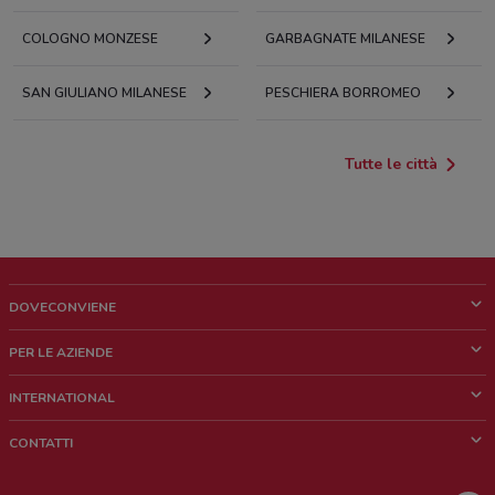
COLOGNO MONZESE
GARBAGNATE MILANESE
SAN GIULIANO MILANESE
PESCHIERA BORROMEO
Tutte le città
DOVECONVIENE
Cos'è DoveConviene
PER LE AZIENDE
Chi siamo
Cosa facciamo
INTERNATIONAL
News e media
Richieste commerciali e marketing
Brazil
CONTATTI
Lavora con noi
Mexico
Segnalazione punto vendita