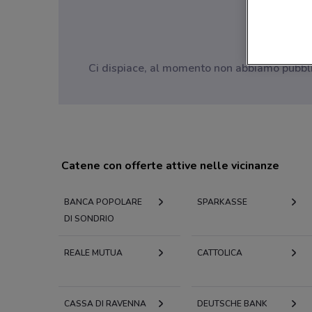
Ci dispiace, al momento non abbiamo pubblica
Catene con offerte attive nelle vicinanze
BANCA POPOLARE
SPARKASSE
DI SONDRIO
REALE MUTUA
CATTOLICA
CASSA DI RAVENNA
DEUTSCHE BANK