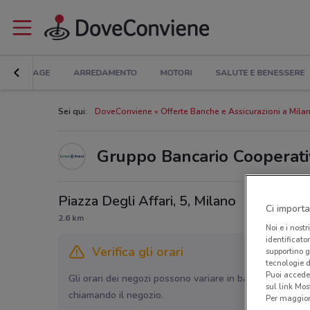
BRICOLAGE
ARREDAMENTO
MOTORI
SALUTE E BENESSERE
Sei qui:
DoveConviene
Offerte Banche e Assicurazioni a Mila
Gruppo Bancario Cooperati
Piazza Degli Affari, 5, Milano
Ci importa
2.6 km
Noi e i nostr
identificato
Verifica gli orari
supportino g
tecnologie d
Puoi accede
Gli orari dei negozi possono variare in base agli ultimi 
sul link Mos
chiamando il negozio.
Per maggiori