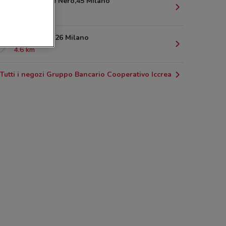
Viale Monte Nero,45 Milano
4.5 km
Via Tonale, 26 Milano
4.6 km
Tutti i negozi Gruppo Bancario Cooperativo Iccrea