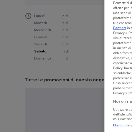
Permettici d
offerte per 
una serie di
Lunedì
n.d.
piattaforme 
Martedì
n.d.
tuo consenso
Partners
in 
Mercoledì
n.d.
Privacy > Pe
Giovedì
n.d.
visualizzera
piattaforme 
Venerdì
n.d.
in un sito d
Sabato
n.d.
abbia fornit
dispositivo,
Domenica
n.d.
esperienze a
Policy. Inolt
scientifiche
preferenze 
Tutte le promozioni di questo negozio
Cosa succede
probabilmen
Privacy > Pe
Noi e i no
Utilizzare da
dell’identif
misurazione 
Elenco dei 