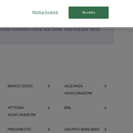
Mostra finalità
Accetto
to volantini nella tua zona. Riprova più tardi.
BANCO DESIO
ALLEANZA
ASSICURAZIONI
VITTORIA
BNL
ASSICURAZIONI
FINDOMESTIC
GRUPPO BANCARIO