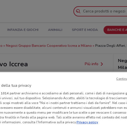
INFANZIA E GIOCHI
ANIMALI
SPORT E MODA
BANCHE E 
no
Negozi Gruppo Bancario Cooperativo Iccrea a Milano
Piazza Degli Affari, 
Neg
vo Iccrea
Più info
Mil
Contin
 della tua privacy
i
1014
partner archiviamo e accediamo ai dati personali, come i dati di navigazione g
ri univoci, sul tuo dispositivo. Selezionando Accetto, abiliti le tecnologie di tracciame
li scopi mostrati alla voce "Noi e i nostri partner trattiamo i dati da fornire". Nel caso 
ovessero essere disabilitate, alcuni contenuti e annunci visualizzati potrebbero non ess
re nuovamente a questo menu per modificare le tue scelte o per revocare il consenso
provvedimenti regionali o nazionali. Verifica l’accuratezza
tra finalità in fondo alla pagina web. Tali scelte avranno effetto nel contesto del nost
 informazioni, consulta l'Informativa sulla privacy.
Privacy policy