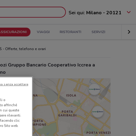
Sei qui:
Milano - 20121
ASSICURAZIONI
VIAGGI
RISTORANTI
SERVIZI
5 - Offerte, telefono e orari
ozi Gruppo Bancario Cooperativo Iccrea a
ano
ua senza accettare
li o
nto affinché
in cui queste
ere rilevanti.
 facendo clic
ro Sito web.