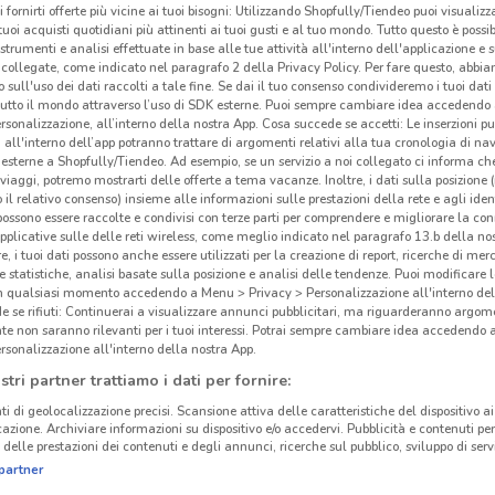
i fornirti offerte più vicine ai tuoi bisogni: Utilizzando Shopfully/Tiendeo puoi visualizz
i tuoi acquisti quotidiani più attinenti ai tuoi gusti e al tuo mondo. Tutto questo è possi
 strumenti e analisi effettuate in base alle tue attività all'interno dell'applicazione e 
collegate, come indicato nel paragrafo 2 della Privacy Policy. Per fare questo, abbi
 sull'uso dei dati raccolti a tale fine. Se dai il tuo consenso condivideremo i tuoi dati
tutto il mondo attraverso l’uso di SDK esterne. Puoi sempre cambiare idea accedend
rsonalizzazione, all’interno della nostra App. Cosa succede se accetti: Le inserzioni pu
i all'interno dell’app potranno trattare di argomenti relativi alla tua cronologia di na
esterne a Shopfully/Tiendeo. Ad esempio, se un servizio a noi collegato ci informa ch
i viaggi, potremo mostrarti delle offerte a tema vacanze. Inoltre, i dati sulla posizione 
o il relativo consenso) insieme alle informazioni sulle prestazioni della rete e agli ident
 possono essere raccolte e condivisi con terze parti per comprendere e migliorare la conn
pplicative sulle delle reti wireless, come meglio indicato nel paragrafo 13.b della no
re, i tuoi dati possono anche essere utilizzati per la creazione di report, ricerche di mer
 e statistiche, analisi basate sulla posizione e analisi delle tendenze. Puoi modificare l
in qualsiasi momento accedendo a Menu > Privacy > Personalizzazione all'interno del
 se rifiuti: Continuerai a visualizzare annunci pubblicitari, ma riguarderanno argome
te non saranno rilevanti per i tuoi interessi. Potrai sempre cambiare idea accedendo
rsonalizzazione all'interno della nostra App.
stri partner trattiamo i dati per fornire:
ti di geolocalizzazione precisi. Scansione attiva delle caratteristiche del dispositivo ai 
icazione. Archiviare informazioni su dispositivo e/o accedervi. Pubblicità e contenuti per
delle prestazioni dei contenuti e degli annunci, ricerche sul pubblico, sviluppo di servi
partner