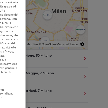
are inserzioni e
bile grazie ad
sulle
amo bisogno del
 personali con
o a Menu >
bblicitarie che
vigazione su
e hai navigato
(nel caso in cui
ificativi del
© MapTiler
© OpenStreetMap contributors
ettività e le
stra Privacy
Corso Sempione, 60 Milano
cato,
e tue
1.8 km
la nostra App.
nti generici e
 a Menu >
Piazza Xxiv Maggio, 7 Milano
3.1 km
fini
Via Napo Torriani, 7 Milano
sonalizzati,
4.3 km
zi.