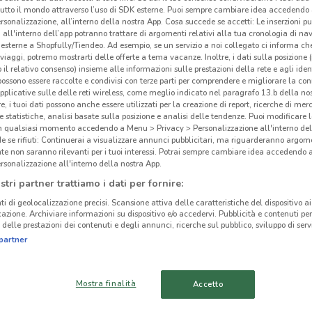
tutto il mondo attraverso l’uso di SDK esterne. Puoi sempre cambiare idea accedend
rsonalizzazione, all’interno della nostra App. Cosa succede se accetti: Le inserzioni pu
i all'interno dell’app potranno trattare di argomenti relativi alla tua cronologia di na
esterne a Shopfully/Tiendeo. Ad esempio, se un servizio a noi collegato ci informa ch
i viaggi, potremo mostrarti delle offerte a tema vacanze. Inoltre, i dati sulla posizione 
o il relativo consenso) insieme alle informazioni sulle prestazioni della rete e agli ident
 possono essere raccolte e condivisi con terze parti per comprendere e migliorare la conn
pplicative sulle delle reti wireless, come meglio indicato nel paragrafo 13.b della no
re, i tuoi dati possono anche essere utilizzati per la creazione di report, ricerche di mer
 e statistiche, analisi basate sulla posizione e analisi delle tendenze. Puoi modificare l
in qualsiasi momento accedendo a Menu > Privacy > Personalizzazione all'interno del
 se rifiuti: Continuerai a visualizzare annunci pubblicitari, ma riguarderanno argome
te non saranno rilevanti per i tuoi interessi. Potrai sempre cambiare idea accedendo
rsonalizzazione all'interno della nostra App.
1.8 km
stri partner trattiamo i dati per fornire:
ti di geolocalizzazione precisi. Scansione attiva delle caratteristiche del dispositivo ai 
icazione. Archiviare informazioni su dispositivo e/o accedervi. Pubblicità e contenuti per
Fin
delle prestazioni dei contenuti e degli annunci, ricerche sul pubblico, sviluppo di servi
cinanze
partner
CORSICO
NOVATE MILANESE
Mostra finalità
Accetto
SESTO SAN
CORNAREDO