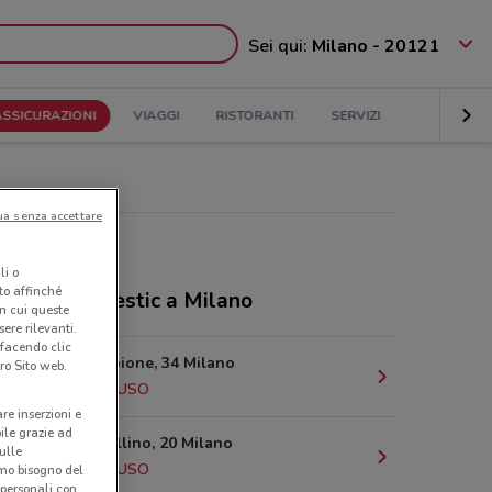
Sei qui:
Milano - 20121
ASSICURAZIONI
VIAGGI
RISTORANTI
SERVIZI
ua senza accettare
li o
nto affinché
ozi Findomestic a Milano
in cui queste
ere rilevanti.
 facendo clic
Corso Sempione, 34 Milano
ro Sito web.
1.8 km
CHIUSO
are inserzioni e
bile grazie ad
Via Giambellino, 20 Milano
sulle
2.1 km
CHIUSO
amo bisogno del
 personali con