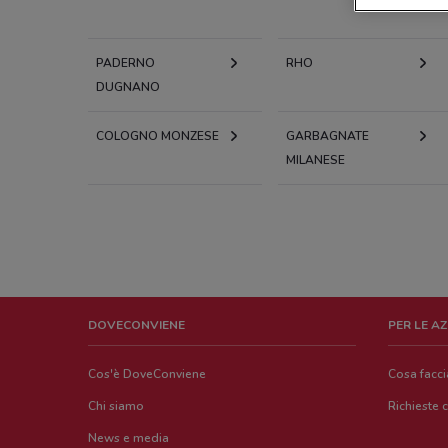
PADERNO
RHO
DUGNANO
COLOGNO MONZESE
GARBAGNATE
MILANESE
DOVECONVIENE
PER LE A
Cos'è DoveConviene
Cosa facc
Chi siamo
Richieste 
News e media