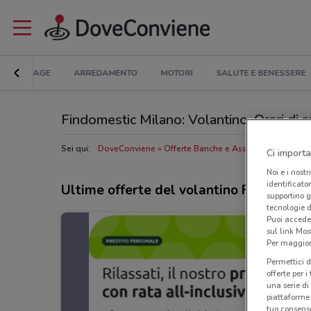
BRICOLAGE
ARREDAMENTO
MOTORI
SALUTE E BENESSERE
Findomestic Milano: Volantino, Orari di ap
Sei qui:
DoveConviene
Offerte Banche e Assicurazioni a Mil
Ci importa
Noi e i nostr
identificato
Ultime offerte del volantino Findomest
supportino g
tecnologie d
Puoi accede
sul link Mos
Per maggiori
Permettici d
offerte per 
una serie di
piattaforme 
tuo consenso