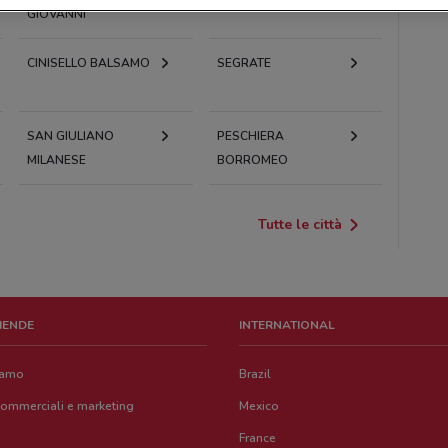
GIOVANNI
CINISELLO BALSAMO
SEGRATE
SAN GIULIANO
PESCHIERA
MILANESE
BORROMEO
Tutte le città
ZIENDE
INTERNATIONAL
iamo
Brazil
commerciali e marketing
Mexico
France