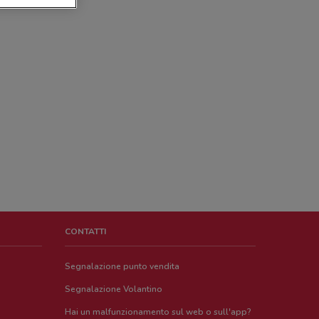
CONTATTI
Segnalazione punto vendita
Segnalazione Volantino
Hai un malfunzionamento sul web o sull'app?