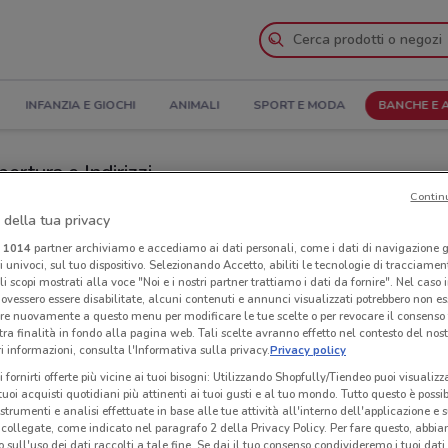
INFANZIA E GIOCHI
ANIMALI
SPORT E MODA
BANCHE E 
ertura e Indirizzi
Contin
ano
Negozi Findomestic a Milano
 della tua privacy
i
1014
partner archiviamo e accediamo ai dati personali, come i dati di navigazione g
ri univoci, sul tuo dispositivo. Selezionando Accetto, abiliti le tecnologie di tracciame
ic
Neg
li scopi mostrati alla voce "Noi e i nostri partner trattiamo i dati da fornire". Nel caso 
ovessero essere disabilitate, alcuni contenuti e annunci visualizzati potrebbero non ess
re nuovamente a questo menu per modificare le tue scelte o per revocare il consenso
tra finalità in fondo alla pagina web. Tali scelte avranno effetto nel contesto del nost
 informazioni, consulta l'Informativa sulla privacy.
Privacy policy
i fornirti offerte più vicine ai tuoi bisogni: Utilizzando Shopfully/Tiendeo puoi visualizz
i tuoi acquisti quotidiani più attinenti ai tuoi gusti e al tuo mondo. Tutto questo è possi
 strumenti e analisi effettuate in base alle tue attività all'interno dell'applicazione e 
collegate, come indicato nel paragrafo 2 della Privacy Policy. Per fare questo, abbi
 sull'uso dei dati raccolti a tale fine. Se dai il tuo consenso condivideremo i tuoi dati