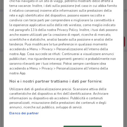
che hai navigato in un sito di viaggi, potremo mostrarti delle offerte a
tema vacanze. Inoltre, i dati sulla posizione (nel caso in cui abbia fornito
il relativo consenso) insieme alle informazioni sulle prestazioni della
rete e agli identificativi del dispositivo, possono essere raccolte e
Porta DoveConviene sempre con te!
condivisi con terze parti per comprendere e migliorare la connettività e
Puoi trovare le migliori offerte dei negozi vicino a te,
le esperienze applicative sulle delle reti wireless, come meglio indicato
salvarle e creare la tua lista del risparmio, comodamente
nel paragrafo 13.b della nostra Privacy Policy. Inoltre, i tuoi dati possono
dal tuo cellulare.
anche essere utilizzati per la creazione di report, ricerche di mercato,
scientifiche e statistiche, analisi basate sulla posizione e analisi delle
SCARICA L’APP
tendenze. Puoi modificare le tue preferenze in qualsiasi momento
accedendo a Menu > Privacy > Personalizzazione all'interno della
nostra App. Cosa succede se rifiuti: Continuerai a visualizzare annunci
pubblicitari, ma riguarderanno argomenti generici e probabilmente non
saranno rilevanti per i tuoi interessi. Potrai sempre cambiare idea
Negozi GNV a MOLFETTA
accedendo a Menu > Privacy > Personalizzazione all'interno della
nostra App.
Noi e i nostri partner trattiamo i dati per fornire:
Utilizzare dati di geolocalizzazione precisi. Scansione attiva delle
caratteristiche del dispositivo ai fini dell’identificazione. Archiviare
informazioni su dispositivo e/o accedervi. Pubblicità e contenuti
personalizzati, misurazione delle prestazioni dei contenuti e degli
© MapTiler
© OpenStreetMap contributors
annunci, ricerche sul pubblico, sviluppo di servizi.
Elenco dei partner
CORSO UMBERTO 58 - 13/A Molfetta
158 m