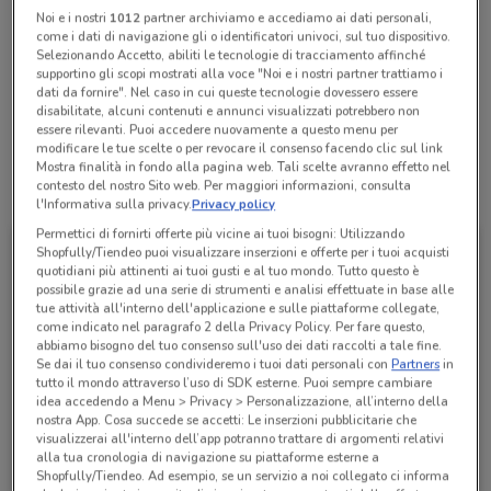
Noi e i nostri
1012
partner archiviamo e accediamo ai dati personali,
come i dati di navigazione gli o identificatori univoci, sul tuo dispositivo.
Lunedì
Martedì
Mercoledì
Giovedì
n.d.
n.d.
n.d.
n.d.
Selezionando Accetto, abiliti le tecnologie di tracciamento affinché
Venerdì
n.d.
supportino gli scopi mostrati alla voce "Noi e i nostri partner trattiamo i
Sabato
Domenica
n.d.
n.d.
dati da fornire". Nel caso in cui queste tecnologie dovessero essere
HERMITAGE TRAVEL SRL
disabilitate, alcuni contenuti e annunci visualizzati potrebbero non
essere rilevanti. Puoi accedere nuovamente a questo menu per
modificare le tue scelte o per revocare il consenso facendo clic sul link
Mostra finalità in fondo alla pagina web. Tali scelte avranno effetto nel
contesto del nostro Sito web. Per maggiori informazioni, consulta
Tutte le promozioni di questo negozio
l'Informativa sulla privacy.
Privacy policy
Permettici di fornirti offerte più vicine ai tuoi bisogni: Utilizzando
Shopfully/Tiendeo puoi visualizzare inserzioni e offerte per i tuoi acquisti
quotidiani più attinenti ai tuoi gusti e al tuo mondo. Tutto questo è
possibile grazie ad una serie di strumenti e analisi effettuate in base alle
tue attività all'interno dell'applicazione e sulle piattaforme collegate,
come indicato nel paragrafo 2 della Privacy Policy. Per fare questo,
abbiamo bisogno del tuo consenso sull'uso dei dati raccolti a tale fine.
Se dai il tuo consenso condivideremo i tuoi dati personali con
Partners
in
tutto il mondo attraverso l’uso di SDK esterne. Puoi sempre cambiare
idea accedendo a Menu > Privacy > Personalizzazione, all’interno della
nostra App. Cosa succede se accetti: Le inserzioni pubblicitarie che
visualizzerai all'interno dell’app potranno trattare di argomenti relativi
GNV
alla tua cronologia di navigazione su piattaforme esterne a
Shopfully/Tiendeo. Ad esempio, se un servizio a noi collegato ci informa
Scade martedì
158 m