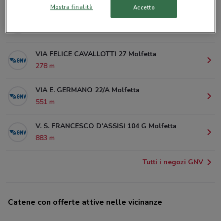
Mostra finalità
Accetto
VIA G. COZZOLI, 4 Molfetta
165 m
VIA FELICE CAVALLOTTI 27 Molfetta
278 m
VIA E. GERMANO 22/A Molfetta
551 m
V. S. FRANCESCO D'ASSISI 104 G Molfetta
883 m
Tutti i negozi GNV
Catene con offerte attive nelle vicinanze