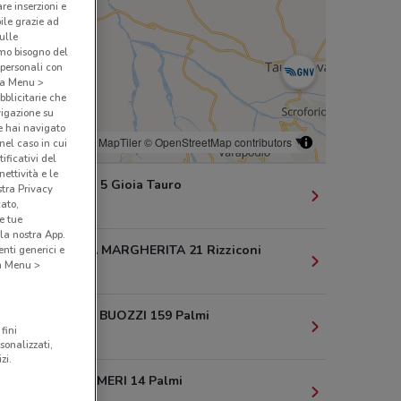
are inserzioni e
bile grazie ad
sulle
amo bisogno del
 personali con
o a Menu >
bblicitarie che
vigazione su
e hai navigato
© MapTiler
© OpenStreetMap contributors
(nel caso in cui
ificativi del
ettività e le
VIA SICILIA, 5 Gioia Tauro
stra Privacy
cato,
474 m
e tue
la nostra App.
VIA REGINA MARGHERITA 21 Rizziconi
nti generici e
 a Menu >
5.3 km
VIA BRUNO BUOZZI 159 Palmi
fini
8 km
sonalizzati,
zi.
VIA D. AUGIMERI 14 Palmi