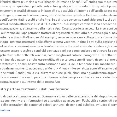
i fornirti offerte più vicine ai tuoi bisogni: Utilizzando Shopfully/Tiendeo puoi visualizz
i tuoi acquisti quotidiani più attinenti ai tuoi gusti e al tuo mondo. Tutto questo è possi
 strumenti e analisi effettuate in base alle tue attività all'interno dell'applicazione e 
collegate, come indicato nel paragrafo 2 della Privacy Policy. Per fare questo, abbi
 sull'uso dei dati raccolti a tale fine. Se dai il tuo consenso condivideremo i tuoi dati
tutto il mondo attraverso l’uso di SDK esterne. Puoi sempre cambiare idea accedend
rsonalizzazione, all’interno della nostra App. Cosa succede se accetti: Le inserzioni pu
i all'interno dell’app potranno trattare di argomenti relativi alla tua cronologia di na
esterne a Shopfully/Tiendeo. Ad esempio, se un servizio a noi collegato ci informa ch
i viaggi, potremo mostrarti delle offerte a tema vacanze. Inoltre, i dati sulla posizione 
o il relativo consenso) insieme alle informazioni sulle prestazioni della rete e agli ident
 possono essere raccolte e condivisi con terze parti per comprendere e migliorare la conn
pplicative sulle delle reti wireless, come meglio indicato nel paragrafo 13.b della no
re, i tuoi dati possono anche essere utilizzati per la creazione di report, ricerche di mer
 e statistiche, analisi basate sulla posizione e analisi delle tendenze. Puoi modificare l
in qualsiasi momento accedendo a Menu > Privacy > Personalizzazione all'interno del
 se rifiuti: Continuerai a visualizzare annunci pubblicitari, ma riguarderanno argome
te non saranno rilevanti per i tuoi interessi. Potrai sempre cambiare idea accedendo
rsonalizzazione all'interno della nostra App.
stri partner trattiamo i dati per fornire:
ti di geolocalizzazione precisi. Scansione attiva delle caratteristiche del dispositivo ai 
icazione. Archiviare informazioni su dispositivo e/o accedervi. Pubblicità e contenuti per
delle prestazioni dei contenuti e degli annunci, ricerche sul pubblico, sviluppo di servi
partner