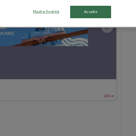
Mostra finalità
Accetto
241 m