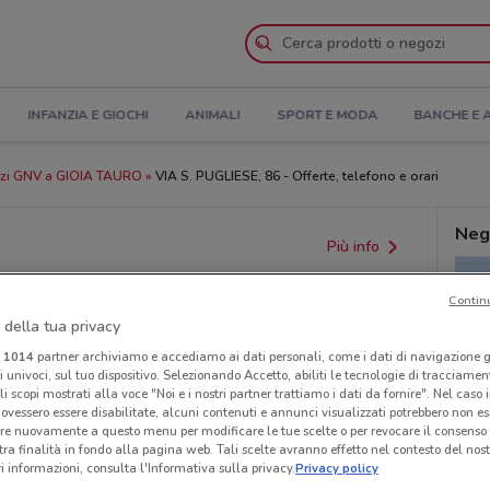
INFANZIA E GIOCHI
ANIMALI
SPORT E MODA
BANCHE E 
zi GNV a GIOIA TAURO
VIA S. PUGLIESE, 86 - Offerte, telefono e orari
Neg
Più info
Contin
 della tua privacy
i
1014
partner archiviamo e accediamo ai dati personali, come i dati di navigazione g
ri univoci, sul tuo dispositivo. Selezionando Accetto, abiliti le tecnologie di tracciame
li scopi mostrati alla voce "Noi e i nostri partner trattiamo i dati da fornire". Nel caso 
ovessero essere disabilitate, alcuni contenuti e annunci visualizzati potrebbero non ess
re nuovamente a questo menu per modificare le tue scelte o per revocare il consenso
tra finalità in fondo alla pagina web. Tali scelte avranno effetto nel contesto del nost
provvedimenti regionali o nazionali. Verifica l’accuratezza
 informazioni, consulta l'Informativa sulla privacy.
Privacy policy