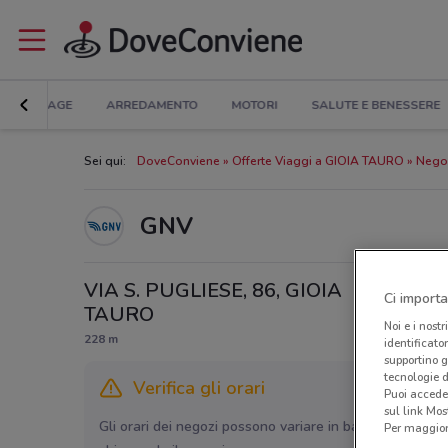
BRICOLAGE
ARREDAMENTO
MOTORI
SALUTE E BENESSERE
Sei qui:
DoveConviene
Offerte Viaggi a GIOIA TAURO
Nego
GNV
VIA S. PUGLIESE, 86, GIOIA
Ci importa
TAURO
Noi e i nostr
228 m
identificato
supportino g
tecnologie d
Verifica gli orari
Puoi accede
sul link Mos
Gli orari dei negozi possono variare in base agli ultimi 
Per maggiori