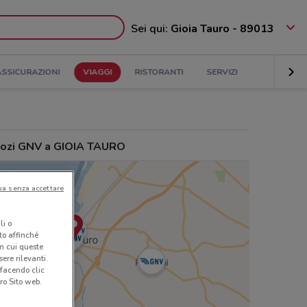
Sei qui:
Gioia Tauro - 89013
ASSICURAZIONI
VIAGGI
RISTORANTI
SERVIZI
ozi GNV a GIOIA TAURO
ua senza accettare
li o
nto affinché
in cui queste
ere rilevanti.
 facendo clic
ro Sito web.