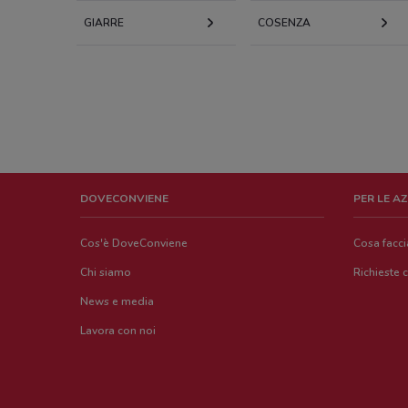
GIARRE
COSENZA
DOVECONVIENE
PER LE A
Cos'è DoveConviene
Cosa facc
Chi siamo
Richieste 
News e media
Lavora con noi