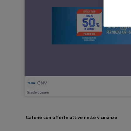
GNV
Scade domani
Catene con offerte attive nelle vicinanze