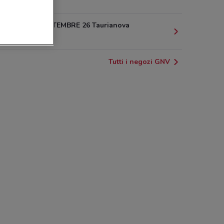
9 km
VIA XX SETTEMBRE 26 Taurianova
12.8 km
Tutti i negozi GNV