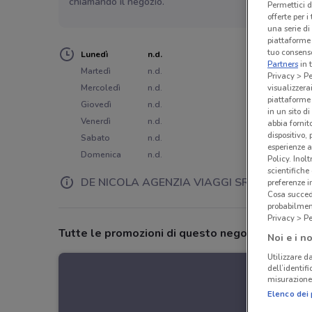
chiamando il negozio.
Permettici d
offerte per 
una serie di
piattaforme 
tuo consenso
Lunedì
n.d.
Partners
in 
Martedì
n.d.
Privacy > Pe
Mercoledì
n.d.
visualizzera
piattaforme 
Giovedì
n.d.
in un sito d
Venerdì
n.d.
abbia fornit
dispositivo,
Sabato
n.d.
esperienze a
Domenica
n.d.
Policy. Inolt
scientifiche
DE NICOLA AGENZIA VIAGGI SRL
preferenze 
Cosa succede
probabilmen
Privacy > Pe
Tutte le promozioni di questo negozio
Noi e i no
Utilizzare da
dell’identif
misurazione 
Elenco dei 