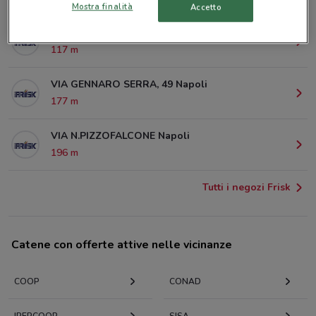
Mostra finalità
Accetto
VIA GENERALE PARISI SNC 21 Napoli
117 m
VIA GENNARO SERRA, 49 Napoli
177 m
VIA N.PIZZOFALCONE Napoli
196 m
Tutti i negozi Frisk
Catene con offerte attive nelle vicinanze
COOP
CONAD