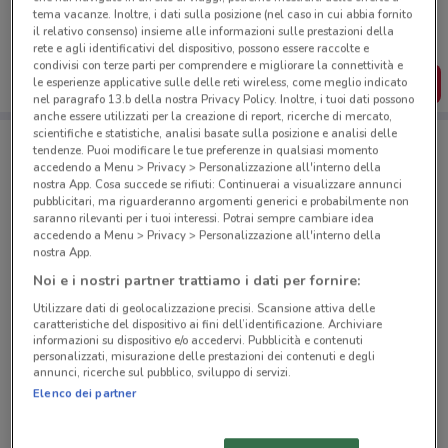
Puoi trovare le migliori offerte dei negozi vicino a te,
tema vacanze. Inoltre, i dati sulla posizione (nel caso in cui abbia fornito
salvarle e creare la tua lista del risparmio, comodamente
il relativo consenso) insieme alle informazioni sulle prestazioni della
dal tuo cellulare.
rete e agli identificativi del dispositivo, possono essere raccolte e
condivisi con terze parti per comprendere e migliorare la connettività e
SCARICA L’APP
le esperienze applicative sulle delle reti wireless, come meglio indicato
nel paragrafo 13.b della nostra Privacy Policy. Inoltre, i tuoi dati possono
anche essere utilizzati per la creazione di report, ricerche di mercato,
scientifiche e statistiche, analisi basate sulla posizione e analisi delle
tendenze. Puoi modificare le tue preferenze in qualsiasi momento
Negozi Frisk a NAPOLI
accedendo a Menu > Privacy > Personalizzazione all'interno della
nostra App. Cosa succede se rifiuti: Continuerai a visualizzare annunci
pubblicitari, ma riguarderanno argomenti generici e probabilmente non
saranno rilevanti per i tuoi interessi. Potrai sempre cambiare idea
accedendo a Menu > Privacy > Personalizzazione all'interno della
nostra App.
Noi e i nostri partner trattiamo i dati per fornire:
© MapTiler
© OpenStreetMap contributors
Utilizzare dati di geolocalizzazione precisi. Scansione attiva delle
caratteristiche del dispositivo ai fini dell’identificazione. Archiviare
informazioni su dispositivo e/o accedervi. Pubblicità e contenuti
VIA MONTE DI DIO, 74/B Napoli
personalizzati, misurazione delle prestazioni dei contenuti e degli
46 m
annunci, ricerche sul pubblico, sviluppo di servizi.
Elenco dei partner
VIA GENERALE PARISI SNC Napoli
114 m