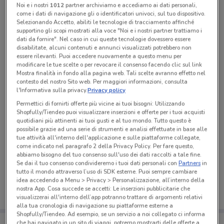
Noi e i nostri
1012
partner archiviamo e accediamo ai dati personali,
Tutte le promozioni di questo negozio
come i dati di navigazione gli o identificatori univoci, sul tuo dispositivo.
Selezionando Accetto, abiliti le tecnologie di tracciamento affinché
supportino gli scopi mostrati alla voce "Noi e i nostri partner trattiamo i
dati da fornire". Nel caso in cui queste tecnologie dovessero essere
disabilitate, alcuni contenuti e annunci visualizzati potrebbero non
essere rilevanti. Puoi accedere nuovamente a questo menu per
modificare le tue scelte o per revocare il consenso facendo clic sul link
Mostra finalità in fondo alla pagina web. Tali scelte avranno effetto nel
contesto del nostro Sito web. Per maggiori informazioni, consulta
l'Informativa sulla privacy.
Privacy policy
Permettici di fornirti offerte più vicine ai tuoi bisogni: Utilizzando
Shopfully/Tiendeo puoi visualizzare inserzioni e offerte per i tuoi acquisti
quotidiani più attinenti ai tuoi gusti e al tuo mondo. Tutto questo è
possibile grazie ad una serie di strumenti e analisi effettuate in base alle
tue attività all'interno dell'applicazione e sulle piattaforme collegate,
come indicato nel paragrafo 2 della Privacy Policy. Per fare questo,
Ci dispiace, al momento non abbiamo pubblicato
abbiamo bisogno del tuo consenso sull'uso dei dati raccolti a tale fine.
volantini nella tua zona. Riprova più tardi.
Se dai il tuo consenso condivideremo i tuoi dati personali con
Partners
in
tutto il mondo attraverso l’uso di SDK esterne. Puoi sempre cambiare
idea accedendo a Menu > Privacy > Personalizzazione, all’interno della
nostra App. Cosa succede se accetti: Le inserzioni pubblicitarie che
visualizzerai all'interno dell’app potranno trattare di argomenti relativi
alla tua cronologia di navigazione su piattaforme esterne a
Shopfully/Tiendeo. Ad esempio, se un servizio a noi collegato ci informa
Porta DoveConviene sempre con te!
che hai navigato in un sito di viaggi, potremo mostrarti delle offerte a