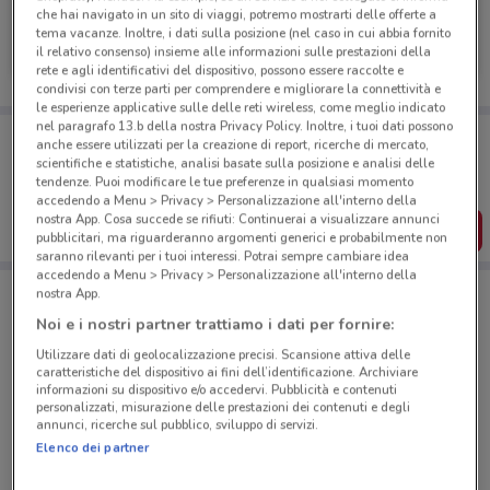
che hai navigato in un sito di viaggi, potremo mostrarti delle offerte a
Freddy
tema vacanze. Inoltre, i dati sulla posizione (nel caso in cui abbia fornito
il relativo consenso) insieme alle informazioni sulle prestazioni della
Scade il 22/09
108 m
rete e agli identificativi del dispositivo, possono essere raccolte e
condivisi con terze parti per comprendere e migliorare la connettività e
le esperienze applicative sulle delle reti wireless, come meglio indicato
nel paragrafo 13.b della nostra Privacy Policy. Inoltre, i tuoi dati possono
Porta DoveConviene sempre con te!
anche essere utilizzati per la creazione di report, ricerche di mercato,
Puoi trovare le migliori offerte dei negozi vicino a te,
scientifiche e statistiche, analisi basate sulla posizione e analisi delle
salvarle e creare la tua lista del risparmio, comodamente
tendenze. Puoi modificare le tue preferenze in qualsiasi momento
dal tuo cellulare.
accedendo a Menu > Privacy > Personalizzazione all'interno della
nostra App. Cosa succede se rifiuti: Continuerai a visualizzare annunci
SCARICA L’APP
pubblicitari, ma riguarderanno argomenti generici e probabilmente non
saranno rilevanti per i tuoi interessi. Potrai sempre cambiare idea
accedendo a Menu > Privacy > Personalizzazione all'interno della
nostra App.
Negozi Freddy a Molfetta
Noi e i nostri partner trattiamo i dati per fornire:
Utilizzare dati di geolocalizzazione precisi. Scansione attiva delle
caratteristiche del dispositivo ai fini dell’identificazione. Archiviare
informazioni su dispositivo e/o accedervi. Pubblicità e contenuti
personalizzati, misurazione delle prestazioni dei contenuti e degli
annunci, ricerche sul pubblico, sviluppo di servizi.
Elenco dei partner
© MapTiler
© OpenStreetMap contributors