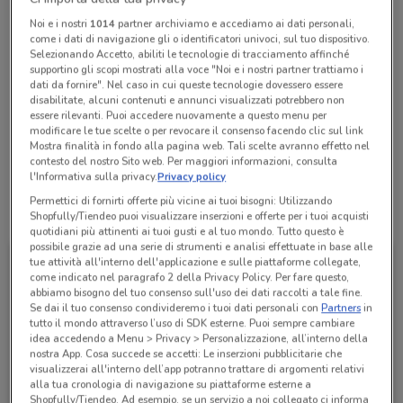
Chiama il negozio
Noi e i nostri
1014
partner archiviamo e accediamo ai dati personali,
come i dati di navigazione gli o identificatori univoci, sul tuo dispositivo.
Selezionando Accetto, abiliti le tecnologie di tracciamento affinché
Lunedì
Martedì
Mercoledì
Giovedì
Venerdì
n.d.
n.d.
n.d.
n.d.
n.d.
supportino gli scopi mostrati alla voce "Noi e i nostri partner trattiamo i
Sabato
n.d.
dati da fornire". Nel caso in cui queste tecnologie dovessero essere
Domenica
n.d.
disabilitate, alcuni contenuti e annunci visualizzati potrebbero non
00803971788
essere rilevanti. Puoi accedere nuovamente a questo menu per
modificare le tue scelte o per revocare il consenso facendo clic sul link
Mostra finalità in fondo alla pagina web. Tali scelte avranno effetto nel
Punto Sport
contesto del nostro Sito web. Per maggiori informazioni, consulta
l'Informativa sulla privacy.
Privacy policy
Permettici di fornirti offerte più vicine ai tuoi bisogni: Utilizzando
Tutte le promozioni di questo negozio
Shopfully/Tiendeo puoi visualizzare inserzioni e offerte per i tuoi acquisti
quotidiani più attinenti ai tuoi gusti e al tuo mondo. Tutto questo è
possibile grazie ad una serie di strumenti e analisi effettuate in base alle
tue attività all'interno dell'applicazione e sulle piattaforme collegate,
come indicato nel paragrafo 2 della Privacy Policy. Per fare questo,
abbiamo bisogno del tuo consenso sull'uso dei dati raccolti a tale fine.
Se dai il tuo consenso condivideremo i tuoi dati personali con
Partners
in
tutto il mondo attraverso l’uso di SDK esterne. Puoi sempre cambiare
idea accedendo a Menu > Privacy > Personalizzazione, all’interno della
nostra App. Cosa succede se accetti: Le inserzioni pubblicitarie che
visualizzerai all'interno dell’app potranno trattare di argomenti relativi
alla tua cronologia di navigazione su piattaforme esterne a
Shopfully/Tiendeo. Ad esempio, se un servizio a noi collegato ci informa