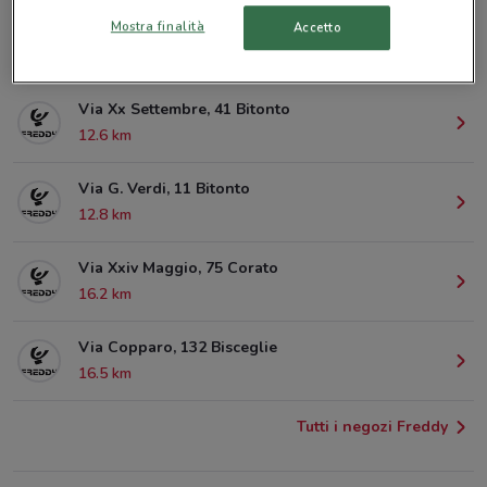
Mostra finalità
Accetto
Piazzale Azzurri D'Italia, 1 Molfetta
3.6 km
Via Xx Settembre, 41 Bitonto
12.6 km
Via G. Verdi, 11 Bitonto
12.8 km
Via Xxiv Maggio, 75 Corato
16.2 km
Via Copparo, 132 Bisceglie
16.5 km
Tutti i negozi Freddy