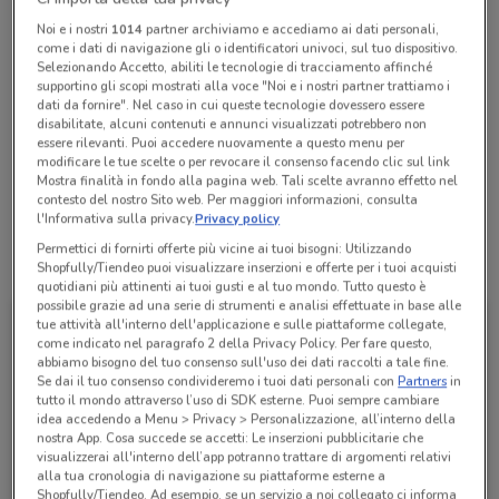
Chiama il negozio
Noi e i nostri
1014
partner archiviamo e accediamo ai dati personali,
come i dati di navigazione gli o identificatori univoci, sul tuo dispositivo.
Selezionando Accetto, abiliti le tecnologie di tracciamento affinché
Lunedì
Martedì
Mercoledì
Giovedì
Venerdì
n.d.
n.d.
n.d.
n.d.
n.d.
supportino gli scopi mostrati alla voce "Noi e i nostri partner trattiamo i
Sabato
n.d.
dati da fornire". Nel caso in cui queste tecnologie dovessero essere
Domenica
n.d.
disabilitate, alcuni contenuti e annunci visualizzati potrebbero non
00687236672
essere rilevanti. Puoi accedere nuovamente a questo menu per
modificare le tue scelte o per revocare il consenso facendo clic sul link
Mostra finalità in fondo alla pagina web. Tali scelte avranno effetto nel
Whiskers S.R.L.
contesto del nostro Sito web. Per maggiori informazioni, consulta
l'Informativa sulla privacy.
Privacy policy
Permettici di fornirti offerte più vicine ai tuoi bisogni: Utilizzando
Tutte le promozioni di questo negozio
Shopfully/Tiendeo puoi visualizzare inserzioni e offerte per i tuoi acquisti
quotidiani più attinenti ai tuoi gusti e al tuo mondo. Tutto questo è
possibile grazie ad una serie di strumenti e analisi effettuate in base alle
tue attività all'interno dell'applicazione e sulle piattaforme collegate,
come indicato nel paragrafo 2 della Privacy Policy. Per fare questo,
abbiamo bisogno del tuo consenso sull'uso dei dati raccolti a tale fine.
Se dai il tuo consenso condivideremo i tuoi dati personali con
Partners
in
tutto il mondo attraverso l’uso di SDK esterne. Puoi sempre cambiare
idea accedendo a Menu > Privacy > Personalizzazione, all’interno della
nostra App. Cosa succede se accetti: Le inserzioni pubblicitarie che
visualizzerai all'interno dell’app potranno trattare di argomenti relativi
alla tua cronologia di navigazione su piattaforme esterne a
Shopfully/Tiendeo. Ad esempio, se un servizio a noi collegato ci informa