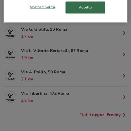
Mostra finalità
Accetto
Via G. B. Morgagni, 8-10 Roma
462 m
Via G. Giolitti, 10 Roma
1.7 km
Via L. Vittorio Bertarelli, 87 Roma
1.9 km
Via A. Pollio, 50 Roma
2.1 km
Via Tiburtina, 472 Roma
2.2 km
Tutti i negozi Freddy