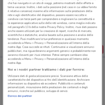
che hai navigato in un sito di viaggi, potremo mostrarti delle offerte a
Freddy
tema vacanze. Inoltre, i dati sulla posizione (nel caso in cui abbia fornito
il relativo consenso) insieme alle informazioni sulle prestazioni della
Scade il 22/09
463 m
rete e agli identificativi del dispositivo, possono essere raccolte e
condivisi con terze parti per comprendere e migliorare la connettività e
le esperienze applicative sulle delle reti wireless, come meglio indicato
nel paragrafo 13.b della nostra Privacy Policy. Inoltre, i tuoi dati possono
Porta DoveConviene sempre con te!
anche essere utilizzati per la creazione di report, ricerche di mercato,
Puoi trovare le migliori offerte dei negozi vicino a te,
scientifiche e statistiche, analisi basate sulla posizione e analisi delle
salvarle e creare la tua lista del risparmio, comodamente
tendenze. Puoi modificare le tue preferenze in qualsiasi momento
dal tuo cellulare.
accedendo a Menu > Privacy > Personalizzazione all'interno della
nostra App. Cosa succede se rifiuti: Continuerai a visualizzare annunci
SCARICA L’APP
pubblicitari, ma riguarderanno argomenti generici e probabilmente non
saranno rilevanti per i tuoi interessi. Potrai sempre cambiare idea
accedendo a Menu > Privacy > Personalizzazione all'interno della
nostra App.
Negozi Freddy a Roma
Noi e i nostri partner trattiamo i dati per fornire:
Utilizzare dati di geolocalizzazione precisi. Scansione attiva delle
caratteristiche del dispositivo ai fini dell’identificazione. Archiviare
informazioni su dispositivo e/o accedervi. Pubblicità e contenuti
personalizzati, misurazione delle prestazioni dei contenuti e degli
annunci, ricerche sul pubblico, sviluppo di servizi.
Elenco dei partner
© MapTiler
© OpenStreetMap contributors