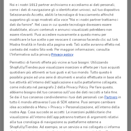
Noi e i nostri
1012
partner archiviamo e accediamo ai dati personali,
come i dati di navigazione gli o identificatori univoci, sul tuo dispositivo.
Lunedì
Martedì
Mercoledì
Giovedì
n.d.
n.d.
n.d.
n.d.
Selezionando Accetto, abiliti le tecnologie di tracciamento affinché
Venerdì
n.d.
supportino gli scopi mostrati alla voce "Noi e i nostri partner trattiamo i
Sabato
Domenica
n.d.
n.d.
dati da fornire". Nel caso in cui queste tecnologie dovessero essere
Cisalfa Spa
disabilitate, alcuni contenuti e annunci visualizzati potrebbero non
essere rilevanti. Puoi accedere nuovamente a questo menu per
modificare le tue scelte o per revocare il consenso facendo clic sul link
Mostra finalità in fondo alla pagina web. Tali scelte avranno effetto nel
contesto del nostro Sito web. Per maggiori informazioni, consulta
Tutte le promozioni di questo negozio
l'Informativa sulla privacy.
Privacy policy
Permettici di fornirti offerte più vicine ai tuoi bisogni: Utilizzando
Shopfully/Tiendeo puoi visualizzare inserzioni e offerte per i tuoi acquisti
quotidiani più attinenti ai tuoi gusti e al tuo mondo. Tutto questo è
possibile grazie ad una serie di strumenti e analisi effettuate in base alle
tue attività all'interno dell'applicazione e sulle piattaforme collegate,
come indicato nel paragrafo 2 della Privacy Policy. Per fare questo,
abbiamo bisogno del tuo consenso sull'uso dei dati raccolti a tale fine.
Se dai il tuo consenso condivideremo i tuoi dati personali con
Partners
in
tutto il mondo attraverso l’uso di SDK esterne. Puoi sempre cambiare
idea accedendo a Menu > Privacy > Personalizzazione, all’interno della
nostra App. Cosa succede se accetti: Le inserzioni pubblicitarie che
visualizzerai all'interno dell’app potranno trattare di argomenti relativi
Freddy
alla tua cronologia di navigazione su piattaforme esterne a
Shopfully/Tiendeo. Ad esempio, se un servizio a noi collegato ci informa
Scade il 22/09
463 m