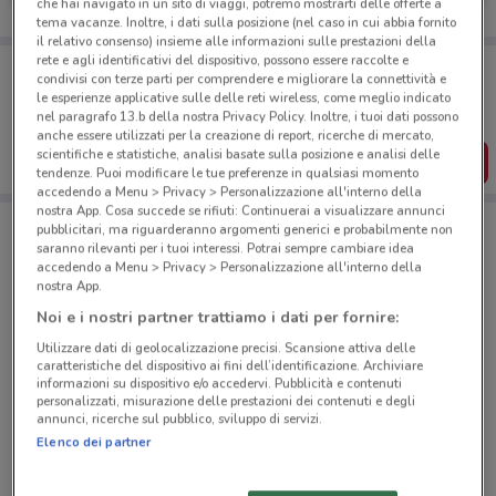
che hai navigato in un sito di viaggi, potremo mostrarti delle offerte a
tema vacanze. Inoltre, i dati sulla posizione (nel caso in cui abbia fornito
il relativo consenso) insieme alle informazioni sulle prestazioni della
rete e agli identificativi del dispositivo, possono essere raccolte e
Porta DoveConviene sempre con te!
condivisi con terze parti per comprendere e migliorare la connettività e
Puoi trovare le migliori offerte dei negozi vicino a te,
le esperienze applicative sulle delle reti wireless, come meglio indicato
salvarle e creare la tua lista del risparmio, comodamente
nel paragrafo 13.b della nostra Privacy Policy. Inoltre, i tuoi dati possono
dal tuo cellulare.
anche essere utilizzati per la creazione di report, ricerche di mercato,
scientifiche e statistiche, analisi basate sulla posizione e analisi delle
SCARICA L’APP
tendenze. Puoi modificare le tue preferenze in qualsiasi momento
accedendo a Menu > Privacy > Personalizzazione all'interno della
nostra App. Cosa succede se rifiuti: Continuerai a visualizzare annunci
pubblicitari, ma riguarderanno argomenti generici e probabilmente non
saranno rilevanti per i tuoi interessi. Potrai sempre cambiare idea
Negozi Freddy a Roma
accedendo a Menu > Privacy > Personalizzazione all'interno della
nostra App.
Noi e i nostri partner trattiamo i dati per fornire:
Utilizzare dati di geolocalizzazione precisi. Scansione attiva delle
caratteristiche del dispositivo ai fini dell’identificazione. Archiviare
informazioni su dispositivo e/o accedervi. Pubblicità e contenuti
personalizzati, misurazione delle prestazioni dei contenuti e degli
© MapTiler
© OpenStreetMap contributors
annunci, ricerche sul pubblico, sviluppo di servizi.
Elenco dei partner
Via G. B. Morgagni, 8-10 Roma
462 m