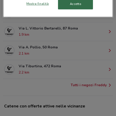
Mostra finalità
Accetto
Via G. Giolitti, 10 Roma
1.7 km
Via L. Vittorio Bertarelli, 87 Roma
1.9 km
Via A. Pollio, 50 Roma
2.1 km
Via Tiburtina, 472 Roma
2.2 km
Tutti i negozi Freddy
Catene con offerte attive nelle vicinanze