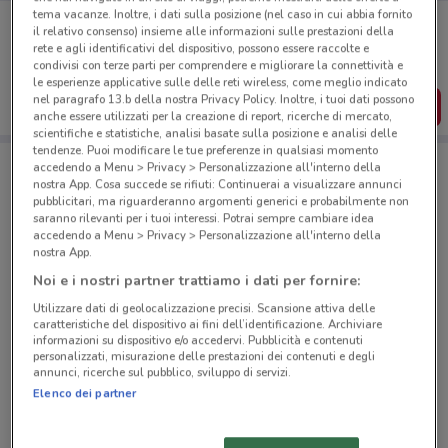
tema vacanze. Inoltre, i dati sulla posizione (nel caso in cui abbia fornito
Porta DoveConviene sempre con te!
il relativo consenso) insieme alle informazioni sulle prestazioni della
Puoi trovare le migliori offerte dei negozi vicino a te,
rete e agli identificativi del dispositivo, possono essere raccolte e
salvarle e creare la tua lista del risparmio, comodamente
condivisi con terze parti per comprendere e migliorare la connettività e
dal tuo cellulare.
le esperienze applicative sulle delle reti wireless, come meglio indicato
nel paragrafo 13.b della nostra Privacy Policy. Inoltre, i tuoi dati possono
SCARICA L’APP
anche essere utilizzati per la creazione di report, ricerche di mercato,
scientifiche e statistiche, analisi basate sulla posizione e analisi delle
tendenze. Puoi modificare le tue preferenze in qualsiasi momento
accedendo a Menu > Privacy > Personalizzazione all'interno della
nostra App. Cosa succede se rifiuti: Continuerai a visualizzare annunci
Negozi Freddy a Roma
pubblicitari, ma riguarderanno argomenti generici e probabilmente non
saranno rilevanti per i tuoi interessi. Potrai sempre cambiare idea
accedendo a Menu > Privacy > Personalizzazione all'interno della
nostra App.
Noi e i nostri partner trattiamo i dati per fornire:
Utilizzare dati di geolocalizzazione precisi. Scansione attiva delle
© MapTiler
© OpenStreetMap contributors
caratteristiche del dispositivo ai fini dell’identificazione. Archiviare
informazioni su dispositivo e/o accedervi. Pubblicità e contenuti
personalizzati, misurazione delle prestazioni dei contenuti e degli
Via G. B. Morgagni, 8-10 Roma
annunci, ricerche sul pubblico, sviluppo di servizi.
Elenco dei partner
462 m
Via G. Giolitti, 10 Roma