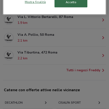
Mostra finalità
Accetto
1.7 km
Via L. Vittorio Bertarelli, 87 Roma
1.9 km
Via A. Pollio, 50 Roma
2.1 km
Via Tiburtina, 472 Roma
2.2 km
Tutti i negozi Freddy
Catene con offerte attive nelle vicinanze
DECATHLON
CISALFA SPORT