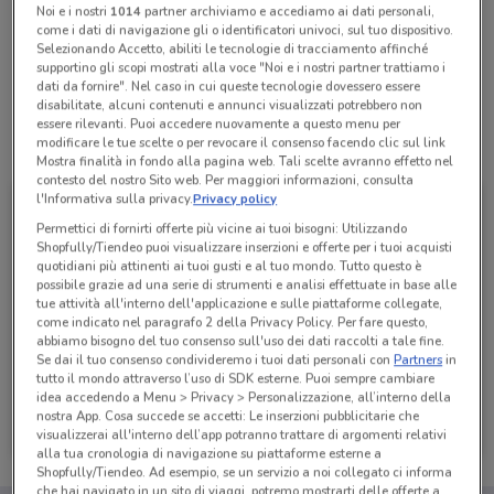
Noi e i nostri
1014
partner archiviamo e accediamo ai dati personali,
come i dati di navigazione gli o identificatori univoci, sul tuo dispositivo.
Selezionando Accetto, abiliti le tecnologie di tracciamento affinché
Lunedì
n.d.
supportino gli scopi mostrati alla voce "Noi e i nostri partner trattiamo i
Martedì
Mercoledì
Giovedì
Venerdì
Sabato
Domenica
n.d.
n.d.
n.d.
n.d.
n.d.
n.d.
dati da fornire". Nel caso in cui queste tecnologie dovessero essere
disabilitate, alcuni contenuti e annunci visualizzati potrebbero non
essere rilevanti. Puoi accedere nuovamente a questo menu per
modificare le tue scelte o per revocare il consenso facendo clic sul link
Tutte le promozioni di questo negozio
Mostra finalità in fondo alla pagina web. Tali scelte avranno effetto nel
contesto del nostro Sito web. Per maggiori informazioni, consulta
l'Informativa sulla privacy.
Privacy policy
Permettici di fornirti offerte più vicine ai tuoi bisogni: Utilizzando
Shopfully/Tiendeo puoi visualizzare inserzioni e offerte per i tuoi acquisti
quotidiani più attinenti ai tuoi gusti e al tuo mondo. Tutto questo è
possibile grazie ad una serie di strumenti e analisi effettuate in base alle
tue attività all'interno dell'applicazione e sulle piattaforme collegate,
come indicato nel paragrafo 2 della Privacy Policy. Per fare questo,
abbiamo bisogno del tuo consenso sull'uso dei dati raccolti a tale fine.
Se dai il tuo consenso condivideremo i tuoi dati personali con
Partners
in
tutto il mondo attraverso l’uso di SDK esterne. Puoi sempre cambiare
idea accedendo a Menu > Privacy > Personalizzazione, all’interno della
Freddy
nostra App. Cosa succede se accetti: Le inserzioni pubblicitarie che
visualizzerai all'interno dell’app potranno trattare di argomenti relativi
Scade il 22/09
463 m
alla tua cronologia di navigazione su piattaforme esterne a
Shopfully/Tiendeo. Ad esempio, se un servizio a noi collegato ci informa
che hai navigato in un sito di viaggi, potremo mostrarti delle offerte a