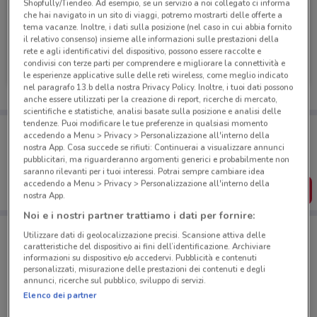
Shopfully/Tiendeo. Ad esempio, se un servizio a noi collegato ci informa
che hai navigato in un sito di viaggi, potremo mostrarti delle offerte a
tema vacanze. Inoltre, i dati sulla posizione (nel caso in cui abbia fornito
il relativo consenso) insieme alle informazioni sulle prestazioni della
rete e agli identificativi del dispositivo, possono essere raccolte e
Fervi
Fervi
condivisi con terze parti per comprendere e migliorare la connettività e
le esperienze applicative sulle delle reti wireless, come meglio indicato
Scade il 31/12
1.2 km
Scade il 31/12
1.2 km
nel paragrafo 13.b della nostra Privacy Policy. Inoltre, i tuoi dati possono
anche essere utilizzati per la creazione di report, ricerche di mercato,
scientifiche e statistiche, analisi basate sulla posizione e analisi delle
tendenze. Puoi modificare le tue preferenze in qualsiasi momento
Porta DoveConviene sempre con te!
accedendo a Menu > Privacy > Personalizzazione all'interno della
Puoi trovare le migliori offerte dei negozi vicino a te,
nostra App. Cosa succede se rifiuti: Continuerai a visualizzare annunci
salvarle e creare la tua lista del risparmio, comodamente
pubblicitari, ma riguarderanno argomenti generici e probabilmente non
dal tuo cellulare.
saranno rilevanti per i tuoi interessi. Potrai sempre cambiare idea
accedendo a Menu > Privacy > Personalizzazione all'interno della
SCARICA L’APP
nostra App.
Noi e i nostri partner trattiamo i dati per fornire:
Utilizzare dati di geolocalizzazione precisi. Scansione attiva delle
Negozi Fervi a Roma
caratteristiche del dispositivo ai fini dell’identificazione. Archiviare
informazioni su dispositivo e/o accedervi. Pubblicità e contenuti
personalizzati, misurazione delle prestazioni dei contenuti e degli
annunci, ricerche sul pubblico, sviluppo di servizi.
Elenco dei partner