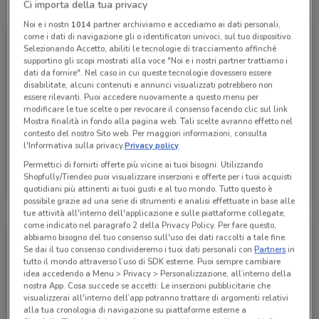
Tutte le promozioni di questo negozio
Ci importa della tua privacy
Noi e i nostri
1014
partner archiviamo e accediamo ai dati personali,
come i dati di navigazione gli o identificatori univoci, sul tuo dispositivo.
Selezionando Accetto, abiliti le tecnologie di tracciamento affinché
supportino gli scopi mostrati alla voce "Noi e i nostri partner trattiamo i
dati da fornire". Nel caso in cui queste tecnologie dovessero essere
disabilitate, alcuni contenuti e annunci visualizzati potrebbero non
essere rilevanti. Puoi accedere nuovamente a questo menu per
modificare le tue scelte o per revocare il consenso facendo clic sul link
Mostra finalità in fondo alla pagina web. Tali scelte avranno effetto nel
contesto del nostro Sito web. Per maggiori informazioni, consulta
l'Informativa sulla privacy.
Privacy policy
Permettici di fornirti offerte più vicine ai tuoi bisogni: Utilizzando
Fervi
Shopfully/Tiendeo puoi visualizzare inserzioni e offerte per i tuoi acquisti
quotidiani più attinenti ai tuoi gusti e al tuo mondo. Tutto questo è
Scade il 31/12
1.2 km
possibile grazie ad una serie di strumenti e analisi effettuate in base alle
tue attività all'interno dell'applicazione e sulle piattaforme collegate,
come indicato nel paragrafo 2 della Privacy Policy. Per fare questo,
abbiamo bisogno del tuo consenso sull'uso dei dati raccolti a tale fine.
Se dai il tuo consenso condivideremo i tuoi dati personali con
Partners
in
tutto il mondo attraverso l’uso di SDK esterne. Puoi sempre cambiare
idea accedendo a Menu > Privacy > Personalizzazione, all’interno della
nostra App. Cosa succede se accetti: Le inserzioni pubblicitarie che
visualizzerai all'interno dell’app potranno trattare di argomenti relativi
alla tua cronologia di navigazione su piattaforme esterne a