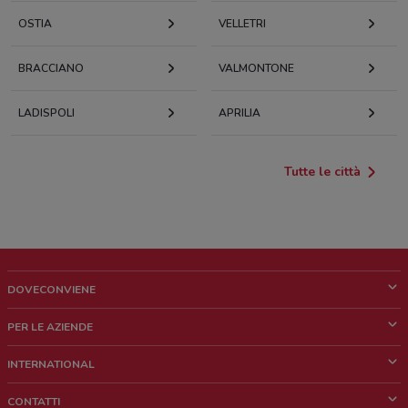
OSTIA
VELLETRI
BRACCIANO
VALMONTONE
LADISPOLI
APRILIA
Tutte le città
DOVECONVIENE
Cos'è DoveConviene
PER LE AZIENDE
Chi siamo
Cosa facciamo
INTERNATIONAL
News e media
Richieste commerciali e marketing
Brazil
CONTATTI
Lavora con noi