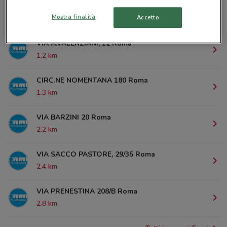
Mostra finalità
Accetto
© MapTiler
© OpenStreetMap contributors
VIA A.VALENZIANI, 12 Roma
1.2 km
CIRC.NE NOMENTANA 180 Roma
1.3 km
VIA BARZINI 20 Roma
2.2 km
VIA SACCO PASTORE, 29/35 Roma
2.4 km
VIA PRENESTINA 208/B Roma
2.8 km