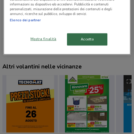
Viale Furio Camillo 101 Roma
informazioni su dispositivo e/o accedervi. Pubblicità e contenuti
personalizzati, misurazione delle prestazioni dei contenuti e degli
4.1 km
annunci, ricerche sul pubblico, sviluppo di servizi.
Elenco dei partner
Via Macedonia 43 Roma
4.4 km
Mostra finalità
Accetto
Tutti i negozi Einhell
Altri volantini nelle vicinanze