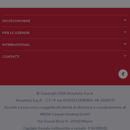
DOVECONVIENE
Cos'è DoveConviene
PER LE AZIENDE
Chi siamo
Cosa facciamo
INTERNATIONAL
News e media
Richieste commerciali e marketing
Brazil
CONTATTI
Lavora con noi
Mexico
Segnalazione punto vendita
France
Segnalazione Volantino
Australia
Hai un malfunzionamento sul web o sull'app?
New Zealand
© Copyright 2026 Shopfully S.p.A.
Shopfully S.p.A. - C.F / P. Iva 03156531208 REA: MI-2029270
Società a socio unico soggetta all’attività di direzione e coordinamento di
MEDIA Central Holding GmbH
Via Giosuè Borsi 9 - 20143 Milano
Capitale Sociale sottoscritto e versato: € 50.000,00