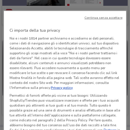
Einhell
Continua senza accettare
Scade il 31/12
2.3 km
Ci importa della tua privacy
Noi e i nostri
1014
partner archiviamo e accediamo ai dati personali,
come i dati di navigazione gli o identificatori univoci, sul tuo dispositivo.
Selezionando Accetto, abiliti le tecnologie di tracciamento affinché
supportino gli scopi mostrati alla voce "Noi e i nostri partner trattiamo i
dati da fornire". Nel caso in cui queste tecnologie dovessero essere
disabilitate, alcuni contenuti e annunci visualizzati potrebbero non
essere rilevanti. Puoi accedere nuovamente a questo menu per
modificare le tue scelte o per revocare il consenso facendo clic sul link
Mostra finalità in fondo alla pagina web. Tali scelte avranno effetto nel
contesto del nostro Sito web. Per maggiori informazioni, consulta
l'Informativa sulla privacy.
Privacy policy
Permettici di fornirti offerte più vicine ai tuoi bisogni: Utilizzando
Shopfully/Tiendeo puoi visualizzare inserzioni e offerte per i tuoi acquisti
Einhell
Einhell
quotidiani più attinenti ai tuoi gusti e al tuo mondo. Tutto questo è
possibile grazie ad una serie di strumenti e analisi effettuate in base alle
Scade il 31/12
2.3 km
Scade il 31/12
2.3 km
tue attività all'interno dell'applicazione e sulle piattaforme collegate,
come indicato nel paragrafo 2 della Privacy Policy. Per fare questo,
abbiamo bisogno del tuo consenso sull'uso dei dati raccolti a tale fine.