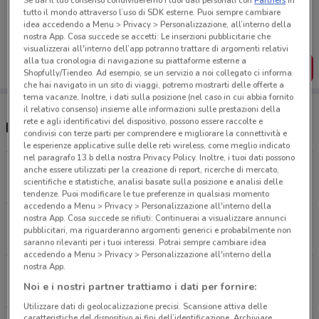
Se dai il tuo consenso condivideremo i tuoi dati personali con
Partners
in
Porta DoveConviene sempre con te!
tutto il mondo attraverso l’uso di SDK esterne. Puoi sempre cambiare
Puoi trovare le migliori offerte dei negozi vicino a te,
idea accedendo a Menu > Privacy > Personalizzazione, all’interno della
salvarle e creare la tua lista del risparmio, comodamente
nostra App. Cosa succede se accetti: Le inserzioni pubblicitarie che
dal tuo cellulare.
visualizzerai all'interno dell’app potranno trattare di argomenti relativi
alla tua cronologia di navigazione su piattaforme esterne a
SCARICA L’APP
Shopfully/Tiendeo. Ad esempio, se un servizio a noi collegato ci informa
che hai navigato in un sito di viaggi, potremo mostrarti delle offerte a
tema vacanze. Inoltre, i dati sulla posizione (nel caso in cui abbia fornito
il relativo consenso) insieme alle informazioni sulle prestazioni della
rete e agli identificativi del dispositivo, possono essere raccolte e
Negozi Einhell a Roma
condivisi con terze parti per comprendere e migliorare la connettività e
le esperienze applicative sulle delle reti wireless, come meglio indicato
nel paragrafo 13.b della nostra Privacy Policy. Inoltre, i tuoi dati possono
Via Vittorio Veneto, 2/B/G Malo
anche essere utilizzati per la creazione di report, ricerche di mercato,
scientifiche e statistiche, analisi basate sulla posizione e analisi delle
2.3 km
tendenze. Puoi modificare le tue preferenze in qualsiasi momento
accedendo a Menu > Privacy > Personalizzazione all'interno della
nostra App. Cosa succede se rifiuti: Continuerai a visualizzare annunci
Via Prenestina 208/B Roma
pubblicitari, ma riguarderanno argomenti generici e probabilmente non
2.9 km
saranno rilevanti per i tuoi interessi. Potrai sempre cambiare idea
accedendo a Menu > Privacy > Personalizzazione all'interno della
nostra App.
Variante Tiburtina Km 68,200 Carsoli
Noi e i nostri partner trattiamo i dati per fornire:
4 km
Utilizzare dati di geolocalizzazione precisi. Scansione attiva delle
caratteristiche del dispositivo ai fini dell’identificazione. Archiviare