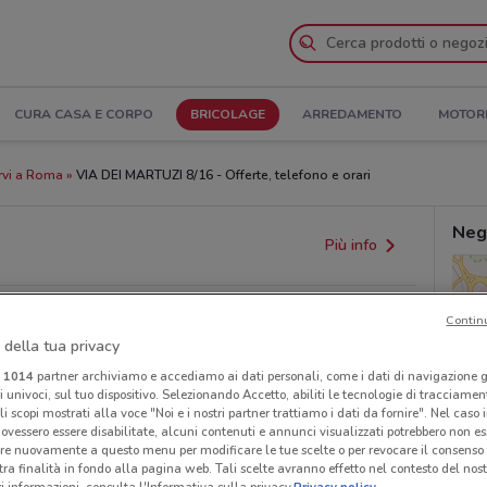
CURA CASA E CORPO
BRICOLAGE
ARREDAMENTO
MOTOR
rvi a Roma
VIA DEI MARTUZI 8/16 - Offerte, telefono e orari
Neg
Più info
Contin
 della tua privacy
i
1014
partner archiviamo e accediamo ai dati personali, come i dati di navigazione g
ri univoci, sul tuo dispositivo. Selezionando Accetto, abiliti le tecnologie di tracciame
li scopi mostrati alla voce "Noi e i nostri partner trattiamo i dati da fornire". Nel caso 
ovessero essere disabilitate, alcuni contenuti e annunci visualizzati potrebbero non ess
re nuovamente a questo menu per modificare le tue scelte o per revocare il consenso
tra finalità in fondo alla pagina web. Tali scelte avranno effetto nel contesto del nost