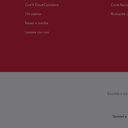
Cos'è DoveConviene
Cosa facc
Chi siamo
Richieste 
News e media
Lavora con noi
Società a so
Termini e