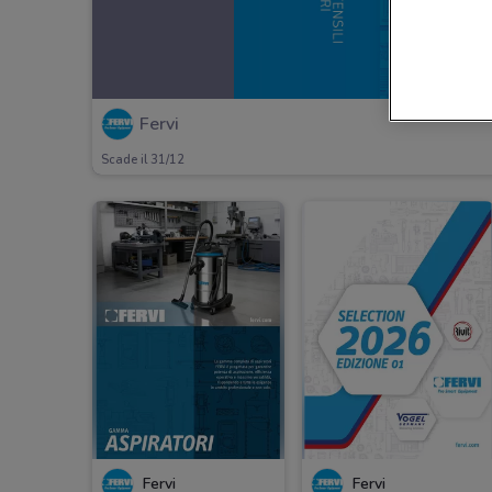
Fervi
Scade il 31/12
Fervi
Fervi