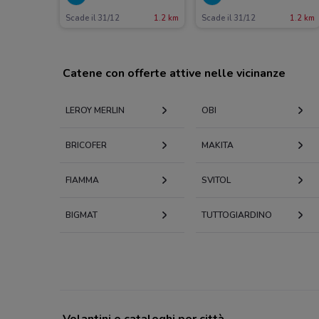
Scade il 31/12
1.2 km
Scade il 31/12
1.2 km
Catene con offerte attive nelle vicinanze
LEROY MERLIN
OBI
BRICOFER
MAKITA
FIAMMA
SVITOL
BIGMAT
TUTTOGIARDINO
Volantini e cataloghi per città