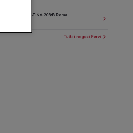
2.4 km
VIA PRENESTINA 208/B Roma
2.8 km
Tutti i negozi Fervi