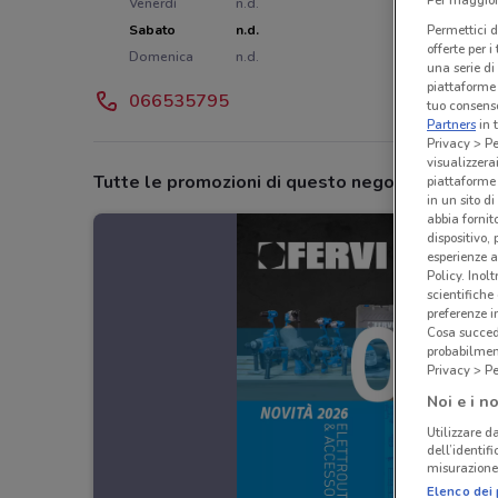
Per maggiori
Venerdì
n.d.
Sabato
n.d.
Permettici d
offerte per 
Domenica
n.d.
una serie di
piattaforme 
066535795
tuo consenso
Partners
in 
Privacy > Pe
visualizzera
Tutte le promozioni di questo negozio
piattaforme 
in un sito d
abbia fornit
dispositivo,
esperienze a
Policy. Inolt
scientifiche
preferenze 
Cosa succede
probabilmen
Privacy > Pe
Noi e i no
Utilizzare da
dell’identif
misurazione 
Elenco dei 