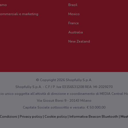
iamo
Brazil
commerciali e marketing
Mexico
France
Australia
New Zealand
© Copyright 2026 Shopfully S.p.A.
Shopfully S.p.A. - C.F / P. Iva 03156531208 REA: MI-2029270
cio unico soggetta all’attività di direzione e coordinamento di MEDIA Central
Via Giosuè Borsi 9 - 20143 Milano
Capitale Sociale sottoscritto e versato: € 50.000,00
 Condizioni
Privacy policy
Cookie policy
Informativa Beacon Bluetooth
Most