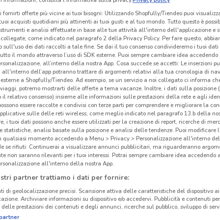
 informazioni, consulta l'Informativa sulla privacy.
Privacy policy
i fornirti offerte più vicine ai tuoi bisogni: Utilizzando Shopfully/Tiendeo puoi visualizz
i tuoi acquisti quotidiani più attinenti ai tuoi gusti e al tuo mondo. Tutto questo è possi
 strumenti e analisi effettuate in base alle tue attività all'interno dell'applicazione e 
collegate, come indicato nel paragrafo 2 della Privacy Policy. Per fare questo, abbi
 sull'uso dei dati raccolti a tale fine. Se dai il tuo consenso condivideremo i tuoi dati
tutto il mondo attraverso l’uso di SDK esterne. Puoi sempre cambiare idea accedend
rsonalizzazione, all’interno della nostra App. Cosa succede se accetti: Le inserzioni pu
i all'interno dell’app potranno trattare di argomenti relativi alla tua cronologia di na
esterne a Shopfully/Tiendeo. Ad esempio, se un servizio a noi collegato ci informa ch
i viaggi, potremo mostrarti delle offerte a tema vacanze. Inoltre, i dati sulla posizione 
o il relativo consenso) insieme alle informazioni sulle prestazioni della rete e agli ident
 possono essere raccolte e condivisi con terze parti per comprendere e migliorare la conn
pplicative sulle delle reti wireless, come meglio indicato nel paragrafo 13.b della no
re, i tuoi dati possono anche essere utilizzati per la creazione di report, ricerche di mer
 e statistiche, analisi basate sulla posizione e analisi delle tendenze. Puoi modificare l
in qualsiasi momento accedendo a Menu > Privacy > Personalizzazione all'interno del
 se rifiuti: Continuerai a visualizzare annunci pubblicitari, ma riguarderanno argome
te non saranno rilevanti per i tuoi interessi. Potrai sempre cambiare idea accedendo
rsonalizzazione all'interno della nostra App.
stri partner trattiamo i dati per fornire:
ti di geolocalizzazione precisi. Scansione attiva delle caratteristiche del dispositivo ai 
icazione. Archiviare informazioni su dispositivo e/o accedervi. Pubblicità e contenuti per
delle prestazioni dei contenuti e degli annunci, ricerche sul pubblico, sviluppo di servi
partner