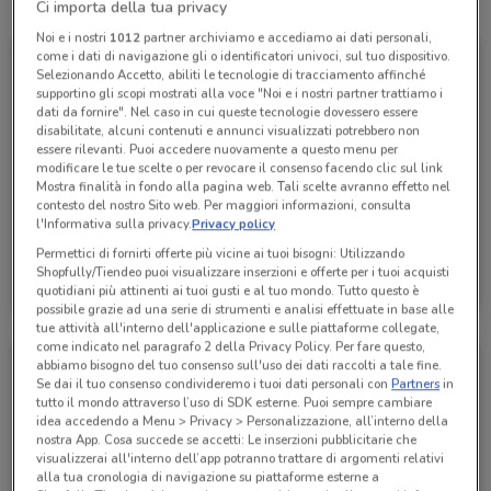
Tutte le promozioni di questo negozio
Ci importa della tua privacy
Noi e i nostri
1012
partner archiviamo e accediamo ai dati personali,
come i dati di navigazione gli o identificatori univoci, sul tuo dispositivo.
Selezionando Accetto, abiliti le tecnologie di tracciamento affinché
supportino gli scopi mostrati alla voce "Noi e i nostri partner trattiamo i
dati da fornire". Nel caso in cui queste tecnologie dovessero essere
disabilitate, alcuni contenuti e annunci visualizzati potrebbero non
essere rilevanti. Puoi accedere nuovamente a questo menu per
modificare le tue scelte o per revocare il consenso facendo clic sul link
Mostra finalità in fondo alla pagina web. Tali scelte avranno effetto nel
contesto del nostro Sito web. Per maggiori informazioni, consulta
l'Informativa sulla privacy.
Privacy policy
Permettici di fornirti offerte più vicine ai tuoi bisogni: Utilizzando
Fervi
Shopfully/Tiendeo puoi visualizzare inserzioni e offerte per i tuoi acquisti
quotidiani più attinenti ai tuoi gusti e al tuo mondo. Tutto questo è
Scade il 31/12
1.2 km
possibile grazie ad una serie di strumenti e analisi effettuate in base alle
tue attività all'interno dell'applicazione e sulle piattaforme collegate,
come indicato nel paragrafo 2 della Privacy Policy. Per fare questo,
abbiamo bisogno del tuo consenso sull'uso dei dati raccolti a tale fine.
Se dai il tuo consenso condivideremo i tuoi dati personali con
Partners
in
tutto il mondo attraverso l’uso di SDK esterne. Puoi sempre cambiare
idea accedendo a Menu > Privacy > Personalizzazione, all’interno della
nostra App. Cosa succede se accetti: Le inserzioni pubblicitarie che
visualizzerai all'interno dell’app potranno trattare di argomenti relativi
alla tua cronologia di navigazione su piattaforme esterne a