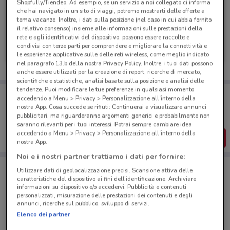
Shopfully/Tiendeo. Ad esempio, se un servizio a noi collegato ci informa
che hai navigato in un sito di viaggi, potremo mostrarti delle offerte a
tema vacanze. Inoltre, i dati sulla posizione (nel caso in cui abbia fornito
il relativo consenso) insieme alle informazioni sulle prestazioni della
rete e agli identificativi del dispositivo, possono essere raccolte e
Fervi
Fervi
condivisi con terze parti per comprendere e migliorare la connettività e
le esperienze applicative sulle delle reti wireless, come meglio indicato
Scade il 31/12
1.2 km
Scade il 31/12
1.2 km
nel paragrafo 13.b della nostra Privacy Policy. Inoltre, i tuoi dati possono
anche essere utilizzati per la creazione di report, ricerche di mercato,
scientifiche e statistiche, analisi basate sulla posizione e analisi delle
tendenze. Puoi modificare le tue preferenze in qualsiasi momento
Porta DoveConviene sempre con te!
accedendo a Menu > Privacy > Personalizzazione all'interno della
Puoi trovare le migliori offerte dei negozi vicino a te,
nostra App. Cosa succede se rifiuti: Continuerai a visualizzare annunci
salvarle e creare la tua lista del risparmio, comodamente
pubblicitari, ma riguarderanno argomenti generici e probabilmente non
dal tuo cellulare.
saranno rilevanti per i tuoi interessi. Potrai sempre cambiare idea
accedendo a Menu > Privacy > Personalizzazione all'interno della
SCARICA L’APP
nostra App.
Noi e i nostri partner trattiamo i dati per fornire:
Utilizzare dati di geolocalizzazione precisi. Scansione attiva delle
Negozi Fervi a Roma
caratteristiche del dispositivo ai fini dell’identificazione. Archiviare
informazioni su dispositivo e/o accedervi. Pubblicità e contenuti
personalizzati, misurazione delle prestazioni dei contenuti e degli
annunci, ricerche sul pubblico, sviluppo di servizi.
Elenco dei partner