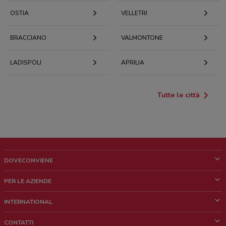
OSTIA
VELLETRI
BRACCIANO
VALMONTONE
LADISPOLI
APRILIA
Tutte le città
DOVECONVIENE
Cos'è DoveConviene
PER LE AZIENDE
Chi siamo
Cosa facciamo
INTERNATIONAL
News e media
Richieste commerciali e marketing
Brazil
CONTATTI
Lavora con noi