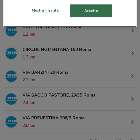
Mostra finalità
Accetto
© MapTiler
© OpenStreetMap contributors
VIA A.VALENZIANI, 12 Roma
1.2 km
CIRC.NE NOMENTANA 180 Roma
1.3 km
VIA BARZINI 20 Roma
2.2 km
VIA SACCO PASTORE, 29/35 Roma
2.4 km
VIA PRENESTINA 208/B Roma
2.8 km