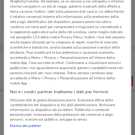
Shopfully/Tiendeo. Ad esempio, se un servizio a noi collegato ci informa
che hai navigato in un sito di viaggi, potremo mostrarti delle offerte a
tema vacanze. Inoltre, i dati sulla posizione (nel caso in cui abbia fornito
il relativo consenso) insieme alle informazioni sulle prestazioni della
rete e agli identificativi del dispositivo, possono essere raccolte e
Fervi
Fervi
condivisi con terze parti per comprendere e migliorare la connettività e
le esperienze applicative sulle delle reti wireless, come meglio indicato
Scade il 31/12
1.2 km
Scade il 31/12
1.2 km
nel paragrafo 13.b della nostra Privacy Policy. Inoltre, i tuoi dati possono
anche essere utilizzati per la creazione di report, ricerche di mercato,
scientifiche e statistiche, analisi basate sulla posizione e analisi delle
tendenze. Puoi modificare le tue preferenze in qualsiasi momento
Porta DoveConviene sempre con te!
accedendo a Menu > Privacy > Personalizzazione all'interno della
Puoi trovare le migliori offerte dei negozi vicino a te,
nostra App. Cosa succede se rifiuti: Continuerai a visualizzare annunci
salvarle e creare la tua lista del risparmio, comodamente
pubblicitari, ma riguarderanno argomenti generici e probabilmente non
dal tuo cellulare.
saranno rilevanti per i tuoi interessi. Potrai sempre cambiare idea
accedendo a Menu > Privacy > Personalizzazione all'interno della
SCARICA L’APP
nostra App.
Noi e i nostri partner trattiamo i dati per fornire:
Utilizzare dati di geolocalizzazione precisi. Scansione attiva delle
Negozi Fervi a Roma
caratteristiche del dispositivo ai fini dell’identificazione. Archiviare
informazioni su dispositivo e/o accedervi. Pubblicità e contenuti
personalizzati, misurazione delle prestazioni dei contenuti e degli
annunci, ricerche sul pubblico, sviluppo di servizi.
Elenco dei partner