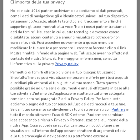
Tutte le promozioni di questo negozio
Ci importa della tua privacy
Noi e i nostri
1014
partner archiviamo e accediamo ai dati personali,
come i dati di navigazione gli o identificatori univoci, sul tuo dispositivo.
Selezionando Accetto, abiliti le tecnologie di tracciamento affinché
supportino gli scopi mostrati alla voce "Noi e i nostri partner trattiamo i
dati da fornire". Nel caso in cui queste tecnologie dovessero essere
disabilitate, alcuni contenuti e annunci visualizzati potrebbero non
essere rilevanti. Puoi accedere nuovamente a questo menu per
modificare le tue scelte o per revocare il consenso facendo clic sul link
Mostra finalità in fondo alla pagina web. Tali scelte avranno effetto nel
contesto del nostro Sito web. Per maggiori informazioni, consulta
l'Informativa sulla privacy.
Privacy policy
Permettici di fornirti offerte più vicine ai tuoi bisogni: Utilizzando
Fervi
Shopfully/Tiendeo puoi visualizzare inserzioni e offerte per i tuoi acquisti
quotidiani più attinenti ai tuoi gusti e al tuo mondo. Tutto questo è
Scade il 31/12
1.2 km
possibile grazie ad una serie di strumenti e analisi effettuate in base alle
tue attività all'interno dell'applicazione e sulle piattaforme collegate,
come indicato nel paragrafo 2 della Privacy Policy. Per fare questo,
abbiamo bisogno del tuo consenso sull'uso dei dati raccolti a tale fine.
Se dai il tuo consenso condivideremo i tuoi dati personali con
Partners
in
tutto il mondo attraverso l’uso di SDK esterne. Puoi sempre cambiare
idea accedendo a Menu > Privacy > Personalizzazione, all’interno della
nostra App. Cosa succede se accetti: Le inserzioni pubblicitarie che
visualizzerai all'interno dell’app potranno trattare di argomenti relativi
alla tua cronologia di navigazione su piattaforme esterne a