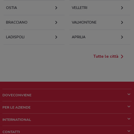
OSTIA
VELLETRI
BRACCIANO
VALMONTONE
LADISPOLI
APRILIA
Tutte le città
DOVECONVIENE
Cos'è DoveConviene
PER LE AZIENDE
Chi siamo
Cosa facciamo
INTERNATIONAL
News e media
Richieste commerciali e marketing
Brazil
CONTATTI
Lavora con noi