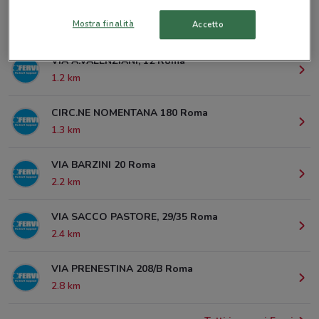
Mostra finalità
Accetto
© MapTiler
© OpenStreetMap contributors
VIA A.VALENZIANI, 12 Roma
1.2 km
CIRC.NE NOMENTANA 180 Roma
1.3 km
VIA BARZINI 20 Roma
2.2 km
VIA SACCO PASTORE, 29/35 Roma
2.4 km
VIA PRENESTINA 208/B Roma
2.8 km