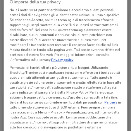
Tutte le promozioni di questo negozio
Ci importa della tua privacy
Noi e i nostri
1014
partner archiviamo e accediamo ai dati personali,
come i dati di navigazione gli o identificatori univoci, sul tuo dispositivo.
Selezionando Accetto, abiliti le tecnologie di tracciamento affinché
supportino gli scopi mostrati alla voce "Noi e i nostri partner trattiamo i
dati da fornire". Nel caso in cui queste tecnologie dovessero essere
disabilitate, alcuni contenuti e annunci visualizzati potrebbero non
essere rilevanti. Puoi accedere nuovamente a questo menu per
modificare le tue scelte o per revocare il consenso facendo clic sul link
Mostra finalità in fondo alla pagina web. Tali scelte avranno effetto nel
contesto del nostro Sito web. Per maggiori informazioni, consulta
l'Informativa sulla privacy.
Privacy policy
Permettici di fornirti offerte più vicine ai tuoi bisogni: Utilizzando
Fervi
Shopfully/Tiendeo puoi visualizzare inserzioni e offerte per i tuoi acquisti
quotidiani più attinenti ai tuoi gusti e al tuo mondo. Tutto questo è
Scade il 31/12
1.2 km
possibile grazie ad una serie di strumenti e analisi effettuate in base alle
tue attività all'interno dell'applicazione e sulle piattaforme collegate,
come indicato nel paragrafo 2 della Privacy Policy. Per fare questo,
abbiamo bisogno del tuo consenso sull'uso dei dati raccolti a tale fine.
Se dai il tuo consenso condivideremo i tuoi dati personali con
Partners
in
tutto il mondo attraverso l’uso di SDK esterne. Puoi sempre cambiare
idea accedendo a Menu > Privacy > Personalizzazione, all’interno della
nostra App. Cosa succede se accetti: Le inserzioni pubblicitarie che
visualizzerai all'interno dell’app potranno trattare di argomenti relativi
alla tua cronologia di navigazione su piattaforme esterne a