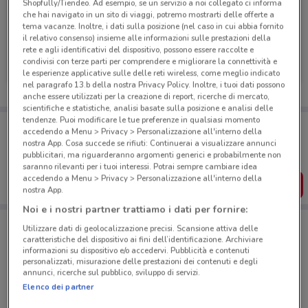
Shopfully/Tiendeo. Ad esempio, se un servizio a noi collegato ci informa
che hai navigato in un sito di viaggi, potremo mostrarti delle offerte a
tema vacanze. Inoltre, i dati sulla posizione (nel caso in cui abbia fornito
il relativo consenso) insieme alle informazioni sulle prestazioni della
rete e agli identificativi del dispositivo, possono essere raccolte e
Fervi
Fervi
condivisi con terze parti per comprendere e migliorare la connettività e
le esperienze applicative sulle delle reti wireless, come meglio indicato
Scade il 31/12
1.2 km
Scade il 31/12
1.2 km
nel paragrafo 13.b della nostra Privacy Policy. Inoltre, i tuoi dati possono
anche essere utilizzati per la creazione di report, ricerche di mercato,
scientifiche e statistiche, analisi basate sulla posizione e analisi delle
tendenze. Puoi modificare le tue preferenze in qualsiasi momento
Porta DoveConviene sempre con te!
accedendo a Menu > Privacy > Personalizzazione all'interno della
Puoi trovare le migliori offerte dei negozi vicino a te,
nostra App. Cosa succede se rifiuti: Continuerai a visualizzare annunci
salvarle e creare la tua lista del risparmio, comodamente
pubblicitari, ma riguarderanno argomenti generici e probabilmente non
dal tuo cellulare.
saranno rilevanti per i tuoi interessi. Potrai sempre cambiare idea
accedendo a Menu > Privacy > Personalizzazione all'interno della
SCARICA L’APP
nostra App.
Noi e i nostri partner trattiamo i dati per fornire:
Utilizzare dati di geolocalizzazione precisi. Scansione attiva delle
Negozi Fervi a Roma
caratteristiche del dispositivo ai fini dell’identificazione. Archiviare
informazioni su dispositivo e/o accedervi. Pubblicità e contenuti
personalizzati, misurazione delle prestazioni dei contenuti e degli
annunci, ricerche sul pubblico, sviluppo di servizi.
Elenco dei partner