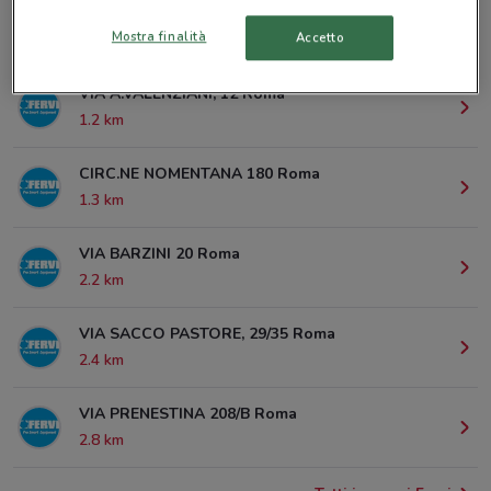
Mostra finalità
Accetto
© MapTiler
© OpenStreetMap contributors
VIA A.VALENZIANI, 12 Roma
1.2 km
CIRC.NE NOMENTANA 180 Roma
1.3 km
VIA BARZINI 20 Roma
2.2 km
VIA SACCO PASTORE, 29/35 Roma
2.4 km
VIA PRENESTINA 208/B Roma
2.8 km