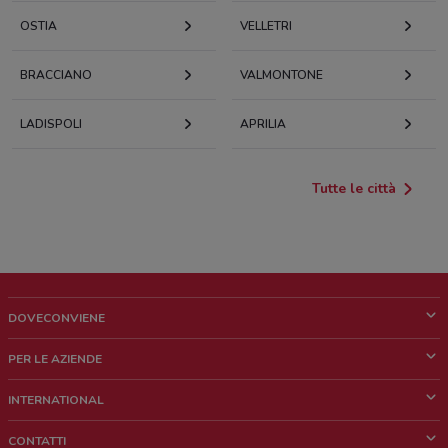
OSTIA
VELLETRI
BRACCIANO
VALMONTONE
LADISPOLI
APRILIA
Tutte le città
DOVECONVIENE
Cos'è DoveConviene
PER LE AZIENDE
Chi siamo
Cosa facciamo
INTERNATIONAL
News e media
Richieste commerciali e marketing
Brazil
CONTATTI
Lavora con noi