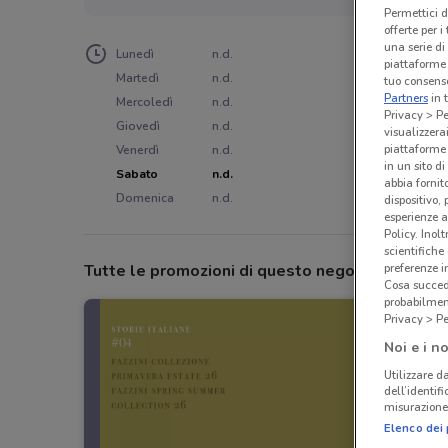
Permettici d
offerte per 
una serie di
Lunedì
n.d.
piattaforme 
Martedì
n.d.
tuo consenso
Partners
in 
Mercoledì
n.d.
Privacy > Pe
Giovedì
n.d.
visualizzera
piattaforme 
Venerdì
n.d.
in un sito d
Sabato
n.d.
abbia fornit
Domenica
n.d.
dispositivo,
esperienze a
Policy. Inolt
scientifiche
Tutte le promozioni di questo negozio
preferenze 
Cosa succede
probabilmen
Privacy > Pe
Noi e i no
Utilizzare da
dell’identif
misurazione 
Elenco dei 