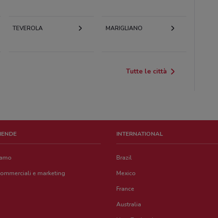
TEVEROLA
MARIGLIANO
Tutte le città
ZIENDE
INTERNATIONAL
iamo
Brazil
commerciali e marketing
Mexico
France
Australia