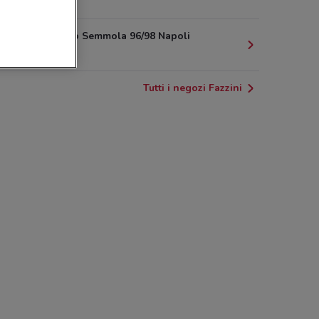
3.6 km
Via Mariano Semmola 96/98 Napoli
3.7 km
Tutti i negozi Fazzini