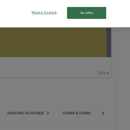
Mostra finalità
Accetto
571 m
MAISONS DU MONDE
DIVANI & DIVANI