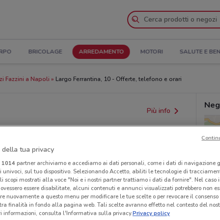
ORPO
BRICOLAGE
ARREDAMENTO
MOTORI
SALUTE E BE
i Fazzini a Napoli
Largo Ferrantina, 10 - Offerte, telefono e orari
Nego
Più info
Contin
 della tua privacy
i
1014
partner archiviamo e accediamo ai dati personali, come i dati di navigazione g
ri univoci, sul tuo dispositivo. Selezionando Accetto, abiliti le tecnologie di tracciame
li scopi mostrati alla voce "Noi e i nostri partner trattiamo i dati da fornire". Nel caso 
ovessero essere disabilitate, alcuni contenuti e annunci visualizzati potrebbero non ess
re nuovamente a questo menu per modificare le tue scelte o per revocare il consenso
provvedimenti regionali o nazionali. Verifica l’accuratezza
tra finalità in fondo alla pagina web. Tali scelte avranno effetto nel contesto del nost
 informazioni, consulta l'Informativa sulla privacy.
Privacy policy