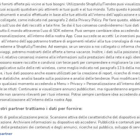
i fornirti offerte più vicine ai tuoi bisogni: Utilizzando Shopfully/Tiendeo puoi visualizz
i tuoi acquisti quotidiani più attinenti ai tuoi gusti e al tuo mondo. Tutto questo è possi
 strumenti e analisi effettuate in base alle tue attività all'interno dell'applicazione e 
collegate, come indicato nel paragrafo 2 della Privacy Policy. Per fare questo, abbi
 sull'uso dei dati raccolti a tale fine. Se dai il tuo consenso condivideremo i tuoi dati
tutto il mondo attraverso l’uso di SDK esterne. Puoi sempre cambiare idea accedend
rsonalizzazione, all’interno della nostra App. Cosa succede se accetti: Le inserzioni pu
i all'interno dell’app potranno trattare di argomenti relativi alla tua cronologia di na
esterne a Shopfully/Tiendeo. Ad esempio, se un servizio a noi collegato ci informa ch
i viaggi, potremo mostrarti delle offerte a tema vacanze. Inoltre, i dati sulla posizione 
o il relativo consenso) insieme alle informazioni sulle prestazioni della rete e agli ident
 possono essere raccolte e condivisi con terze parti per comprendere e migliorare la conn
pplicative sulle delle reti wireless, come meglio indicato nel paragrafo 13.b della no
re, i tuoi dati possono anche essere utilizzati per la creazione di report, ricerche di mer
 e statistiche, analisi basate sulla posizione e analisi delle tendenze. Puoi modificare l
in qualsiasi momento accedendo a Menu > Privacy > Personalizzazione all'interno del
 se rifiuti: Continuerai a visualizzare annunci pubblicitari, ma riguarderanno argome
te non saranno rilevanti per i tuoi interessi. Potrai sempre cambiare idea accedendo
rsonalizzazione all'interno della nostra App.
stri partner trattiamo i dati per fornire:
ti di geolocalizzazione precisi. Scansione attiva delle caratteristiche del dispositivo ai 
icazione. Archiviare informazioni su dispositivo e/o accedervi. Pubblicità e contenuti per
delle prestazioni dei contenuti e degli annunci, ricerche sul pubblico, sviluppo di servi
partner