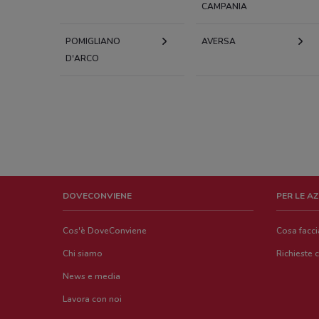
CAMPANIA
POMIGLIANO
AVERSA
D'ARCO
DOVECONVIENE
PER LE A
Cos'è DoveConviene
Cosa facc
Chi siamo
Richieste 
News e media
Lavora con noi