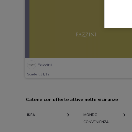
Fazzini
Scade il 31/12
Catene con offerte attive nelle vicinanze
IKEA
MONDO
CONVENIENZA