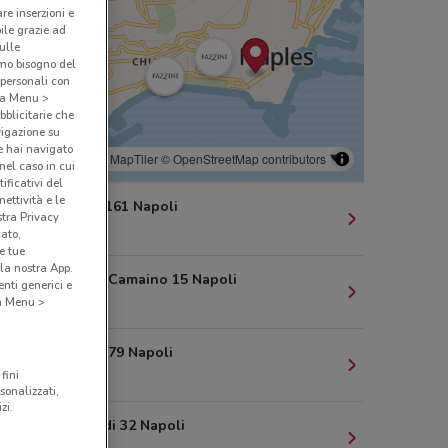
are inserzioni e
bile grazie ad
sulle
amo bisogno del
 personali con
o a Menu >
bblicitarie che
vigazione su
e hai navigato
© MapTiler
© OpenStreetMap contributors
(nel caso in cui
ificativi del
ettività e le
Via Chiaia, 161 Napoli
stra Privacy
1.2 km
cato,
e tue
la nostra App.
Via Tino di Camaino 15 Napoli
nti generici e
2.1 km
 a Menu >
Via Duomo 79 Napoli
2.5 km
fini
sonalizzati,
zi.
Via Leopardi 32 Napoli