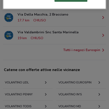
13.8 km
CHIUSO
Via Della Macchia, 2 Bracciano
17.7 km
CHIUSO
Via Valdambrini Snc Santa Marinella
19 km
CHIUSO
Tutti i negozi Eurospin
Catene con offerte attive nelle vicinanze
VOLANTINO LIDL
VOLANTINO EUROSPIN
VOLANTINO PENNY
VOLANTINO IN'S
VOLANTINO TODIS
VOLANTINO MD