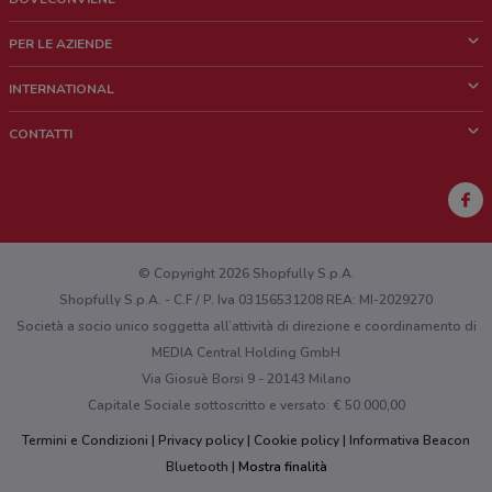
Cos'è DoveConviene
PER LE AZIENDE
Chi siamo
Cosa facciamo
INTERNATIONAL
News e media
Richieste commerciali e marketing
Brazil
CONTATTI
Lavora con noi
Mexico
Segnalazione punto vendita
France
Segnalazione Volantino
Australia
Hai un malfunzionamento sul web o sull'app?
New Zealand
© Copyright 2026 Shopfully S.p.A.
Shopfully S.p.A. - C.F / P. Iva 03156531208 REA: MI-2029270
Società a socio unico soggetta all’attività di direzione e coordinamento di
MEDIA Central Holding GmbH
Via Giosuè Borsi 9 - 20143 Milano
Capitale Sociale sottoscritto e versato: € 50.000,00
Termini e Condizioni
Privacy policy
Cookie policy
Informativa Beacon
Bluetooth
Mostra finalità