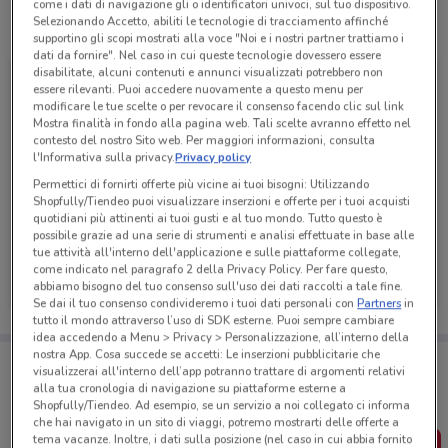
come i dati di navigazione gli o identificatori univoci, sul tuo dispositivo.
Selezionando Accetto, abiliti le tecnologie di tracciamento affinché
Tutte le promozioni di questo negozio
supportino gli scopi mostrati alla voce "Noi e i nostri partner trattiamo i
dati da fornire". Nel caso in cui queste tecnologie dovessero essere
disabilitate, alcuni contenuti e annunci visualizzati potrebbero non
essere rilevanti. Puoi accedere nuovamente a questo menu per
modificare le tue scelte o per revocare il consenso facendo clic sul link
Mostra finalità in fondo alla pagina web. Tali scelte avranno effetto nel
contesto del nostro Sito web. Per maggiori informazioni, consulta
l'Informativa sulla privacy.
Privacy policy
Permettici di fornirti offerte più vicine ai tuoi bisogni: Utilizzando
Shopfully/Tiendeo puoi visualizzare inserzioni e offerte per i tuoi acquisti
quotidiani più attinenti ai tuoi gusti e al tuo mondo. Tutto questo è
possibile grazie ad una serie di strumenti e analisi effettuate in base alle
tue attività all'interno dell'applicazione e sulle piattaforme collegate,
Eurospin
come indicato nel paragrafo 2 della Privacy Policy. Per fare questo,
abbiamo bisogno del tuo consenso sull'uso dei dati raccolti a tale fine.
Scade domenica
1.4 km
Se dai il tuo consenso condivideremo i tuoi dati personali con
Partners
in
tutto il mondo attraverso l’uso di SDK esterne. Puoi sempre cambiare
idea accedendo a Menu > Privacy > Personalizzazione, all’interno della
nostra App. Cosa succede se accetti: Le inserzioni pubblicitarie che
Porta DoveConviene sempre con te!
visualizzerai all'interno dell’app potranno trattare di argomenti relativi
Puoi trovare le migliori offerte dei negozi vicino a te,
alla tua cronologia di navigazione su piattaforme esterne a
salvarle e creare la tua lista del risparmio, comodamente
Shopfully/Tiendeo. Ad esempio, se un servizio a noi collegato ci informa
dal tuo cellulare.
che hai navigato in un sito di viaggi, potremo mostrarti delle offerte a
tema vacanze. Inoltre, i dati sulla posizione (nel caso in cui abbia fornito