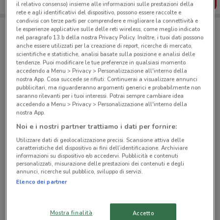
SCARICA L’APP
il relativo consenso) insieme alle informazioni sulle prestazioni della
rete e agli identificativi del dispositivo, possono essere raccolte e
condivisi con terze parti per comprendere e migliorare la connettività e
le esperienze applicative sulle delle reti wireless, come meglio indicato
nel paragrafo 13.b della nostra Privacy Policy. Inoltre, i tuoi dati possono
Negozi Eurospin a Ladispoli
anche essere utilizzati per la creazione di report, ricerche di mercato,
scientifiche e statistiche, analisi basate sulla posizione e analisi delle
tendenze. Puoi modificare le tue preferenze in qualsiasi momento
accedendo a Menu > Privacy > Personalizzazione all'interno della
nostra App. Cosa succede se rifiuti: Continuerai a visualizzare annunci
pubblicitari, ma riguarderanno argomenti generici e probabilmente non
saranno rilevanti per i tuoi interessi. Potrai sempre cambiare idea
accedendo a Menu > Privacy > Personalizzazione all'interno della
© MapTiler
© OpenStreetMap contributors
nostra App.
Noi e i nostri partner trattiamo i dati per fornire:
Via Palo Laziale Ladispoli
Utilizzare dati di geolocalizzazione precisi. Scansione attiva delle
1.7 km
CHIUSO
caratteristiche del dispositivo ai fini dell’identificazione. Archiviare
informazioni su dispositivo e/o accedervi. Pubblicità e contenuti
personalizzati, misurazione delle prestazioni dei contenuti e degli
Via Aurelia Km 42,500 Cerveteri
annunci, ricerche sul pubblico, sviluppo di servizi.
2.6 km
CHIUSO
Elenco dei partner
Strada Provinciale Per Tolfa Km 0,700 Santa
Mostra finalità
Severa
Accetto