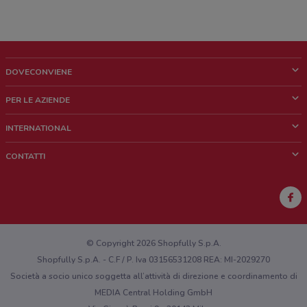
DOVECONVIENE
Cos'è DoveConviene
PER LE AZIENDE
Chi siamo
Cosa facciamo
INTERNATIONAL
News e media
Richieste commerciali e marketing
Brazil
CONTATTI
Lavora con noi
Mexico
Segnalazione punto vendita
France
Segnalazione Volantino
Australia
Hai un malfunzionamento sul web o sull'app?
New Zealand
© Copyright 2026 Shopfully S.p.A.
Shopfully S.p.A. - C.F / P. Iva 03156531208 REA: MI-2029270
Società a socio unico soggetta all’attività di direzione e coordinamento di
MEDIA Central Holding GmbH