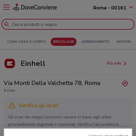
Roma - 00161
CURA CASA E CORPO
BRICOLAGE
ARREDAMENTO
MOTORI
Einhell
Più info
Via Monti Della Valchetta 78, Roma
9.3 km
Verifica gli orari
Gli orari dei negozi possono variare in base agli ultimi
provvedimenti regionali o nazionali. Verifica l’accuratezza
chiamando il negozio.
Continua senza accettare