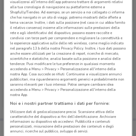
visualizzerai all'interno dell’app potranno trattare di argomenti relativi
alla tua cronologia di navigazione su piattaforme esterne a
Einhell
Shopfully/Tiendeo. Ad esempio, se un servizio a noi collegato ci informa
che hai navigato in un sito di viaggi, potremo mostrarti delle offerte a
Scade il 31/12
2.3 km
tema vacanze. Inoltre, i dati sulla posizione (nel caso in cui abbia fornito
il relativo consenso) insieme alle informazioni sulle prestazioni della
rete e agli identificativi del dispositivo, possono essere raccolte e
condivisi con terze parti per comprendere e migliorare la connettività e
le esperienze applicative sulle delle reti wireless, come meglio indicato
nel paragrafo 13.b della nostra Privacy Policy. Inoltre, i tuoi dati possono
anche essere utilizzati per la creazione di report, ricerche di mercato,
scientifiche e statistiche, analisi basate sulla posizione e analisi delle
tendenze. Puoi modificare le tue preferenze in qualsiasi momento
accedendo a Menu > Privacy > Personalizzazione all'interno della
nostra App. Cosa succede se rifiuti: Continuerai a visualizzare annunci
pubblicitari, ma riguarderanno argomenti generici e probabilmente non
saranno rilevanti per i tuoi interessi. Potrai sempre cambiare idea
accedendo a Menu > Privacy > Personalizzazione all'interno della
Einhell
Einhell
nostra App.
Noi e i nostri partner trattiamo i dati per fornire:
Scade il 31/12
2.3 km
Scade il 31/12
2.3 km
Utilizzare dati di geolocalizzazione precisi. Scansione attiva delle
caratteristiche del dispositivo ai fini dell’identificazione. Archiviare
informazioni su dispositivo e/o accedervi. Pubblicità e contenuti
Porta DoveConviene sempre con te!
personalizzati, misurazione delle prestazioni dei contenuti e degli
annunci, ricerche sul pubblico, sviluppo di servizi.
Puoi trovare le migliori offerte dei negozi vicino a te,