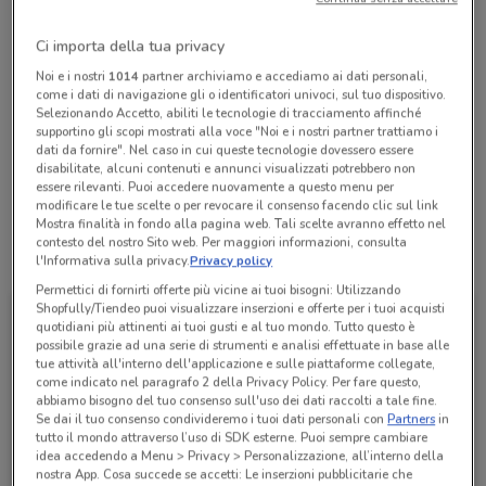
Chiama il negozio
Ci importa della tua privacy
Noi e i nostri
1014
partner archiviamo e accediamo ai dati personali,
Lunedì
Martedì
Mercoledì
Giovedì
Venerdì
Sabato
n.d.
n.d.
n.d.
n.d.
n.d.
n.d.
Domenica
n.d.
come i dati di navigazione gli o identificatori univoci, sul tuo dispositivo.
Selezionando Accetto, abiliti le tecnologie di tracciamento affinché
supportino gli scopi mostrati alla voce "Noi e i nostri partner trattiamo i
06 336 107 03
dati da fornire". Nel caso in cui queste tecnologie dovessero essere
disabilitate, alcuni contenuti e annunci visualizzati potrebbero non
Ferramenta Santoni Marco
essere rilevanti. Puoi accedere nuovamente a questo menu per
modificare le tue scelte o per revocare il consenso facendo clic sul link
Mostra finalità in fondo alla pagina web. Tali scelte avranno effetto nel
contesto del nostro Sito web. Per maggiori informazioni, consulta
Tutte le promozioni di questo negozio
l'Informativa sulla privacy.
Privacy policy
Permettici di fornirti offerte più vicine ai tuoi bisogni: Utilizzando
Shopfully/Tiendeo puoi visualizzare inserzioni e offerte per i tuoi acquisti
quotidiani più attinenti ai tuoi gusti e al tuo mondo. Tutto questo è
possibile grazie ad una serie di strumenti e analisi effettuate in base alle
tue attività all'interno dell'applicazione e sulle piattaforme collegate,
come indicato nel paragrafo 2 della Privacy Policy. Per fare questo,
abbiamo bisogno del tuo consenso sull'uso dei dati raccolti a tale fine.
Se dai il tuo consenso condivideremo i tuoi dati personali con
Partners
in
tutto il mondo attraverso l’uso di SDK esterne. Puoi sempre cambiare
idea accedendo a Menu > Privacy > Personalizzazione, all’interno della
nostra App. Cosa succede se accetti: Le inserzioni pubblicitarie che