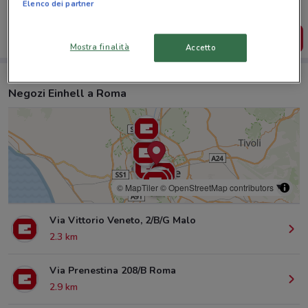
salvarle e creare la tua lista del risparmio, comodamente
Elenco dei partner
dal tuo cellulare.
SCARICA L’APP
Mostra finalità
Accetto
Negozi Einhell a Roma
© MapTiler
© OpenStreetMap contributors
Via Vittorio Veneto, 2/B/G Malo
2.3 km
Via Prenestina 208/B Roma
2.9 km